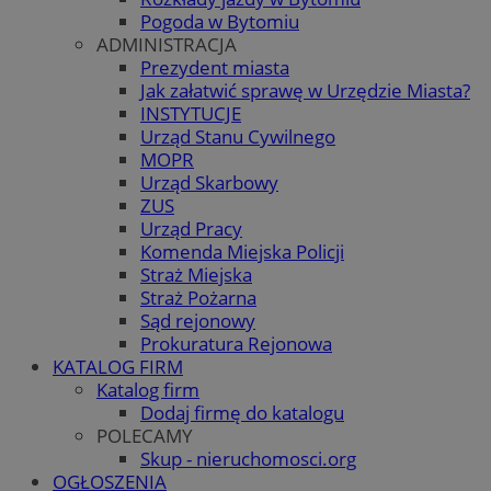
Pogoda w Bytomiu
ADMINISTRACJA
Prezydent miasta
Jak załatwić sprawę w Urzędzie Miasta?
INSTYTUCJE
Urząd Stanu Cywilnego
MOPR
Urząd Skarbowy
ZUS
Urząd Pracy
Komenda Miejska Policji
Straż Miejska
Straż Pożarna
Sąd rejonowy
Prokuratura Rejonowa
KATALOG FIRM
Katalog firm
Dodaj firmę do katalogu
POLECAMY
Skup - nieruchomosci.org
OGŁOSZENIA