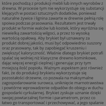
które pochodzą z produkcji mebli lub innych wyrobów z
drewna. W procesie tym nie wykorzystuje się substancji
klejących w postaci sztucznych dodatków, ponieważ
naturalne żywice i lignina zawarte w drewnie pełnią rolę
spoiwa podczas prasowania. Rezultatem jest trwały
produkt w formie walców lub kostek, który wyróżnia się
niewielką zawartością wilgoci, a przez to wysoką
wartością opałową. Aby brykiet był uznawany za
produkt dobrej jakości, musi być odpowiednio suszony
oraz prasowany, tak by zapobiegać kruszeniu i
zwiększyć kaloryczność. Właśnie dlatego brykiet potrafi
spalać się wolniej niż klasyczne drewno kominkowe,
dając więcej energii cieplnej i generując przy tym
mniejszą ilość popiołu. Ważnym aspektem jest również
fakt, że do produkcji brykietu wykorzystuje się
pozostałości drzewne, co pozwala na maksymalne
zagospodarowanie surowca, uniknięcie marnotrawstwa
i powtórne wprowadzenie odpadów do obiegu w duchu
gospodarki cyrkularnej. Brykiet zyskuje uznanie dzięki
swojej powtarzalnej formie i parametrom, przez co
łatwo go transportować i przechowywać, a jego spalanie