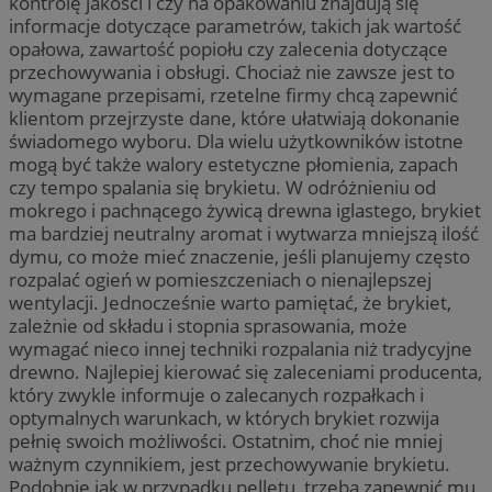
kontrolę jakości i czy na opakowaniu znajdują się
informacje dotyczące parametrów, takich jak wartość
opałowa, zawartość popiołu czy zalecenia dotyczące
przechowywania i obsługi. Chociaż nie zawsze jest to
wymagane przepisami, rzetelne firmy chcą zapewnić
klientom przejrzyste dane, które ułatwiają dokonanie
świadomego wyboru. Dla wielu użytkowników istotne
mogą być także walory estetyczne płomienia, zapach
czy tempo spalania się brykietu. W odróżnieniu od
mokrego i pachnącego żywicą drewna iglastego, brykiet
ma bardziej neutralny aromat i wytwarza mniejszą ilość
dymu, co może mieć znaczenie, jeśli planujemy często
rozpalać ogień w pomieszczeniach o nienajlepszej
wentylacji. Jednocześnie warto pamiętać, że brykiet,
zależnie od składu i stopnia sprasowania, może
wymagać nieco innej techniki rozpalania niż tradycyjne
drewno. Najlepiej kierować się zaleceniami producenta,
który zwykle informuje o zalecanych rozpałkach i
optymalnych warunkach, w których brykiet rozwija
pełnię swoich możliwości. Ostatnim, choć nie mniej
ważnym czynnikiem, jest przechowywanie brykietu.
Podobnie jak w przypadku pelletu, trzeba zapewnić mu