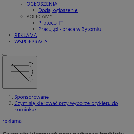
OGŁOSZENIA
Dodaj ogłoszenie
POLECAMY
Protocol IT
Pracuj.pl - praca w Bytomiu
REKLAMA
WSPÓŁPRACA
Sponsorowane
Czym się kierować przy wyborze brykietu do
kominka?
reklama
Czym się kierować przy wyborze brykietu