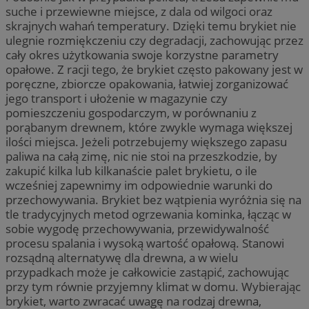
suche i przewiewne miejsce, z dala od wilgoci oraz
skrajnych wahań temperatury. Dzięki temu brykiet nie
ulegnie rozmiękczeniu czy degradacji, zachowując przez
cały okres użytkowania swoje korzystne parametry
opałowe. Z racji tego, że brykiet często pakowany jest w
poręczne, zbiorcze opakowania, łatwiej zorganizować
jego transport i ułożenie w magazynie czy
pomieszczeniu gospodarczym, w porównaniu z
porąbanym drewnem, które zwykle wymaga większej
ilości miejsca. Jeżeli potrzebujemy większego zapasu
paliwa na całą zimę, nic nie stoi na przeszkodzie, by
zakupić kilka lub kilkanaście palet brykietu, o ile
wcześniej zapewnimy im odpowiednie warunki do
przechowywania. Brykiet bez wątpienia wyróżnia się na
tle tradycyjnych metod ogrzewania kominka, łącząc w
sobie wygodę przechowywania, przewidywalność
procesu spalania i wysoką wartość opałową. Stanowi
rozsądną alternatywę dla drewna, a w wielu
przypadkach może je całkowicie zastąpić, zachowując
przy tym równie przyjemny klimat w domu. Wybierając
brykiet, warto zwracać uwagę na rodzaj drewna,