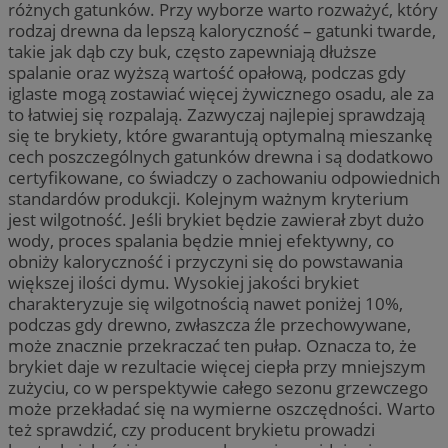
różnych gatunków. Przy wyborze warto rozważyć, który
rodzaj drewna da lepszą kaloryczność – gatunki twarde,
takie jak dąb czy buk, często zapewniają dłuższe
spalanie oraz wyższą wartość opałową, podczas gdy
iglaste mogą zostawiać więcej żywicznego osadu, ale za
to łatwiej się rozpalają. Zazwyczaj najlepiej sprawdzają
się te brykiety, które gwarantują optymalną mieszankę
cech poszczególnych gatunków drewna i są dodatkowo
certyfikowane, co świadczy o zachowaniu odpowiednich
standardów produkcji. Kolejnym ważnym kryterium
jest wilgotność. Jeśli brykiet będzie zawierał zbyt dużo
wody, proces spalania będzie mniej efektywny, co
obniży kaloryczność i przyczyni się do powstawania
większej ilości dymu. Wysokiej jakości brykiet
charakteryzuje się wilgotnością nawet poniżej 10%,
podczas gdy drewno, zwłaszcza źle przechowywane,
może znacznie przekraczać ten pułap. Oznacza to, że
brykiet daje w rezultacie więcej ciepła przy mniejszym
zużyciu, co w perspektywie całego sezonu grzewczego
może przekładać się na wymierne oszczędności. Warto
też sprawdzić, czy producent brykietu prowadzi