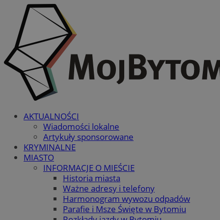
AKTUALNOŚCI
Wiadomości lokalne
Artykuły sponsorowane
KRYMINALNE
MIASTO
INFORMACJE O MIEŚCIE
Historia miasta
Ważne adresy i telefony
Harmonogram wywozu odpadów
Parafie i Msze Święte w Bytomiu
Rozkłady jazdy w Bytomiu