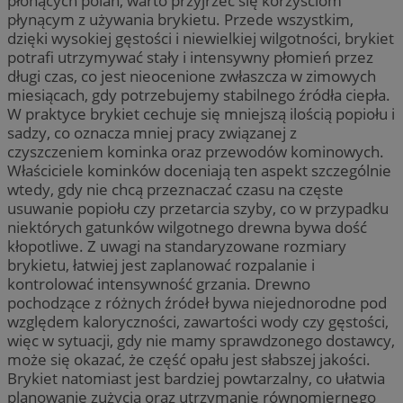
płonących polan, warto przyjrzeć się korzyściom
płynącym z używania brykietu. Przede wszystkim,
dzięki wysokiej gęstości i niewielkiej wilgotności, brykiet
potrafi utrzymywać stały i intensywny płomień przez
długi czas, co jest nieocenione zwłaszcza w zimowych
miesiącach, gdy potrzebujemy stabilnego źródła ciepła.
W praktyce brykiet cechuje się mniejszą ilością popiołu i
sadzy, co oznacza mniej pracy związanej z
czyszczeniem kominka oraz przewodów kominowych.
Właściciele kominków doceniają ten aspekt szczególnie
wtedy, gdy nie chcą przeznaczać czasu na częste
usuwanie popiołu czy przetarcia szyby, co w przypadku
niektórych gatunków wilgotnego drewna bywa dość
kłopotliwe. Z uwagi na standaryzowane rozmiary
brykietu, łatwiej jest zaplanować rozpalanie i
kontrolować intensywność grzania. Drewno
pochodzące z różnych źródeł bywa niejednorodne pod
względem kaloryczności, zawartości wody czy gęstości,
więc w sytuacji, gdy nie mamy sprawdzonego dostawcy,
może się okazać, że część opału jest słabszej jakości.
Brykiet natomiast jest bardziej powtarzalny, co ułatwia
planowanie zużycia oraz utrzymanie równomiernego