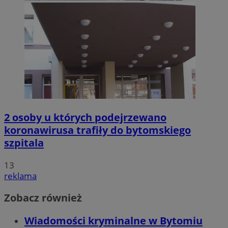
2 osoby u których podejrzewano
koronawirusa trafiły do bytomskiego
szpitala
13
reklama
Zobacz również
Wiadomości kryminalne w Bytomiu