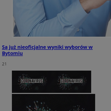
Są już nieoficjalne wyniki wyborów w
Bytomiu
21