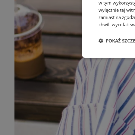
w tym wykorzysty
wyłącznie tej wi
zamiast na zgodz
chwili wycofać s
POKAŻ SZCZ
Niezbędne
Ni
Niezbędne pliki cook
zarządzanie kontem. 
Nazwa