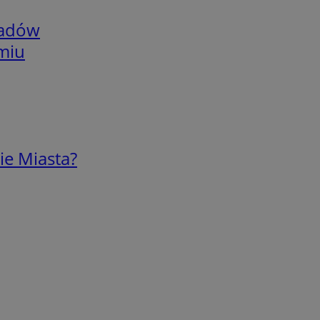
adów
omiu
ie Miasta?