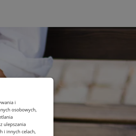
ywania i
danych osobowych,
etlania
az ulepszania
 i innych celach,