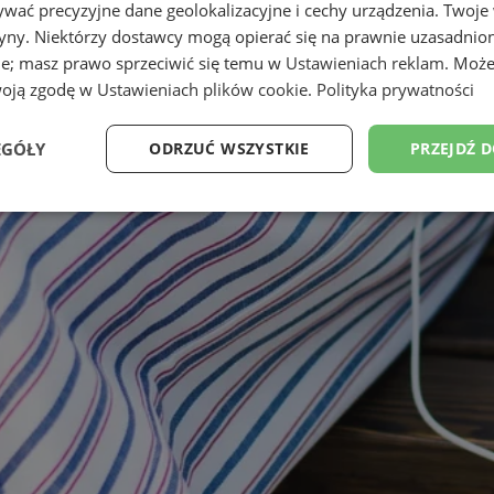
wać precyzyjne dane geolokalizacyjne i cechy urządzenia. Twoje
tryny. Niektórzy dostawcy mogą opierać się na prawnie uzasadnio
ie; masz prawo sprzeciwić się temu w
Ustawieniach reklam
. Może
woją zgodę w
Ustawieniach plików cookie
.
Polityka prywatności
EGÓŁY
ODRZUĆ WSZYSTKIE
PRZEJDŹ 
Wydajność
Targetowanie
Funkcjonalność
Ni
ezbędne
Wydajność
Targetowanie
Funkcjonalność
Niesklasyfikow
ie umożliwiają korzystanie z podstawowych funkcji strony internetowej, takich jak log
Bez niezbędnych plików cookie nie można prawidłowo korzystać ze strony internetowe
Provider
/
Okres
Opis
Domena
przechowywania