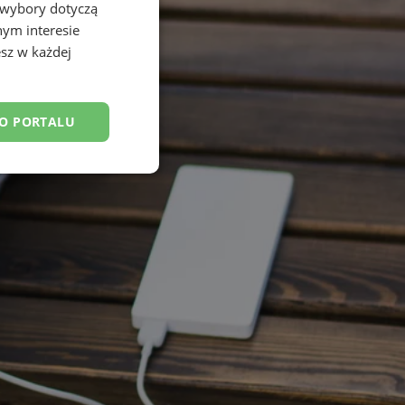
 wybory dotyczą
nym interesie
sz w każdej
DO PORTALU
esklasyfikowane
ane
owanie użytkownika i
j.