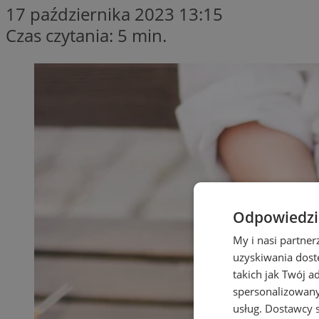
17 października 2023 13:15
Czas czytania: 5 min.
Odpowiedzia
My i nasi partne
uzyskiwania dost
takich jak Twój a
spersonalizowanyc
usług.
Dostawcy s