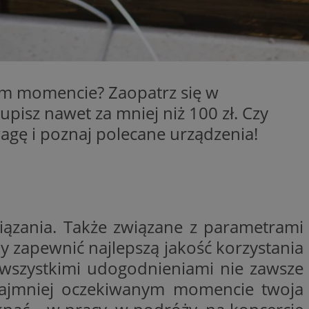
ator sesji.
ator sesji.
ator sesji.
cje o zgodzie
h dotyczących
nym momencie? Zaopatrz się w
tryny. Rejestruje
ci i ustawień
isz nawet za mniej niż 100 zł. Czy
ie w kolejnych
nie musi ponownie
agę i poznaj polecane urządzenia!
 zwiększa wygodę i
ych.
usługę Cookie-
rencji dotyczących
est to konieczne,
działał poprawnie.
ązania. Także związane z parametrami
wywania
Opis
y zapewnić najlepszą jakość korzystania
i wszystkimi udogodnieniami nie zawsze
waniem Microsoft
owywania informacji
bleClick for
 najmniej oczekiwanym momencie twoja
dów stron w jedną
yświetlanie reklam w