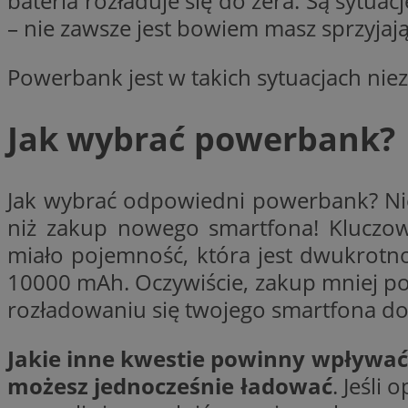
bateria rozładuje się do zera. Są sytua
openstat_7lvv2pj2f
FCCDCF
IDE
– nie zawsze jest bowiem masz sprzyjaj
ustat_mtdvkXhXi15
ustat_4kmuedXpn
__eoi
Powerbank jest w takich sytuacjach ni
ustat_9cqy0z1rXbb
__Secure-
ustat_1dtrlafysd6c
ROLLOUT_TOKEN
_clck
Jak wybrać powerbank?
ustat_i73X2erXxzt
ustat_xb0w4bmX0c
__gpi
SM
ustat_gp2je732q8z
Jak wybrać odpowiedni powerbank? Nie
ustat_b5edczww77
niż zakup nowego smartfona! Kluczow
MUID
ustat_vul69yjwn41
miało pojemność, która jest dwukrotn
_ga
ustat_1Xgp7t6wbtr
10000 mAh. Oczywiście, zakup mniej po
ustat_Xr6e69X7acd
rozładowaniu się twojego smartfona do 
ANONCHK
ustat_ta0sug6gbt11
__Secure-YNID
Jakie inne kwestie powinny wpływać 
_clsk
openstat_frdle466
możesz jednocześnie ładować
. Jeśli
VISITOR_INFO1_LIV
ustat_7ievw06x3dw