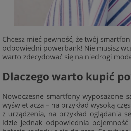
SessID
QeSessID
MvSessID
VISITOR_PRIVACY_
Chcesz mieć pewność, że twój smartfon
odpowiedni powerbank! Nie musisz wcale
warto zdecydować się na niedrogi model
CookieScriptConse
Dlaczego warto kupić p
Nowoczesne smartfony wyposażone są 
Nazwa
wyświetlacza – na przykład wysoką częs
Nazwa
ustat_X0xfqtibku3
Nazwa
z urządzenia, na przykład oglądania s
openstat_njalceuxw
_clsk
__gads
idzie jednak odpowiednia pojemność 
ustat_geX0nbp6rXf