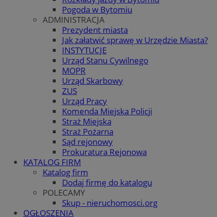
Pogoda w Bytomiu
ADMINISTRACJA
Prezydent miasta
Jak załatwić sprawę w Urzędzie Miasta?
INSTYTUCJE
Urząd Stanu Cywilnego
MOPR
Urząd Skarbowy
ZUS
Urząd Pracy
Komenda Miejska Policji
Straż Miejska
Straż Pożarna
Sąd rejonowy
Prokuratura Rejonowa
KATALOG FIRM
Katalog firm
Dodaj firmę do katalogu
POLECAMY
Skup - nieruchomosci.org
OGŁOSZENIA