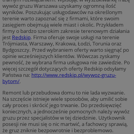
wywóz gruzu Warszawa uzyskamy ogromną ilość
wyników. Poszukując usługodawców na określonym
terenie warto zapoznać się z firmami, które swoim
zasięgiem obejmują wiele miast i okolic. Przykładem
firmy o bardzo szerokim zakresie terenowym działania
jest
Redskip
. Firma oferuje swoje usługi na terenie
Trójmiasta, Warszawy, Krakowa, Łodzi, Torunia oraz
Bydgoszczy. Przed wybraniem oferty warto sięgnąć po
opinie wcześniejszych klientów. Wówczas zyskamy
pewność, że wybrana firma usługowa nie zawiedzie. Po
więcej szczegół dotyczących oferty Redskip odsyłamy
Państwa na:
http://www.redskip.pl/wywoz-gruzu-
bytom/
.
Remont lub przebudowa domu to nie lada wyzwanie.
Na szczęście istnieje wiele sposobów, aby umilić sobie
cały proces i skrócić jego trwanie. Do przedsięwzięć
koniecznych, a jednocześnie pomocnych należy wywóz
gruzu przez specjalistów w tej dziedzinie. Użytkownik
posesji nie musi się o nic martwić, a fachowcy sprawią,
że gruz zniknie bezpowrotnie i bezproblemowo.