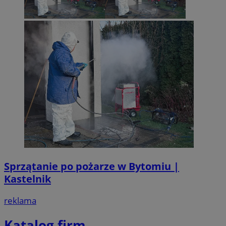
Sprzątanie po pożarze w Bytomiu |
Kastelnik
reklama
Katalog firm