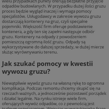
wielu przypadkach punkty oferują bezpłatne przyjęcie
odpadów budowlanych. W przypadku dużej ilości gruzu
proces będzie wygląd inaczej i wymaga pomocy
specjalistów. Usługodawcy w zakresie wywozu gruzu
dostarczają kontenery na gruz, czyli specjalne
pojemniki. Większość firm oferuje podstawienie
kontenera, a gdy ten się zapełni następuje odbiór
gruzu. Kontenery na odpady z powodzeniem
pomieszczą ogromną ilość gruzu. Odpady są
wykorzystywane do dalszej sprzedaży, w dużej mierze
służąc wyrównywaniu terenu.
Jak szukać pomocy w kwestii
wywozu gruzu?
Niewątpliwie wywóz gruzu na własną rękę to ogromna
komplikacja. Podczas remontu chcemy skupić się na
rzeczach ważnych, a jednocześnie pozostawić porządek
i działać legalnie. Na rynku istnieje wiele firm,
oferujących wywóz odpadów, co z pewnością jest
trafnym rozwiązaniem. Wpisując w wyszukiwarkę frazę