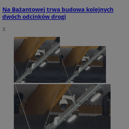
Na Bażantowej trwa budowa kolejnych
dwóch odcinków drogi
3