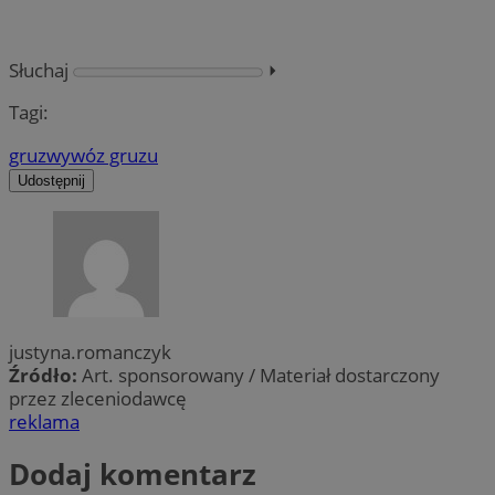
Słuchaj
⏵︎
Tagi:
gruz
wywóz gruzu
Udostępnij
justyna.romanczyk
Źródło:
Art. sponsorowany / Materiał dostarczony
przez zleceniodawcę
reklama
Dodaj komentarz