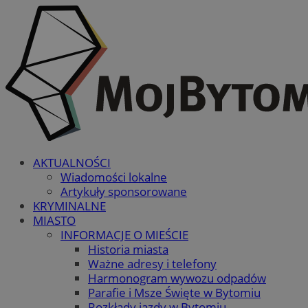
AKTUALNOŚCI
Wiadomości lokalne
Artykuły sponsorowane
KRYMINALNE
MIASTO
INFORMACJE O MIEŚCIE
Historia miasta
Ważne adresy i telefony
Harmonogram wywozu odpadów
Parafie i Msze Święte w Bytomiu
Rozkłady jazdy w Bytomiu