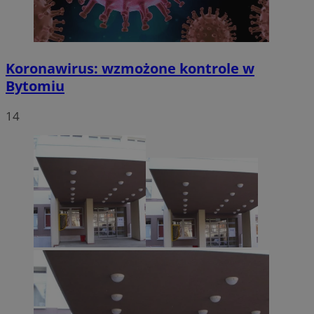
Koronawirus: wzmożone kontrole w
Bytomiu
14