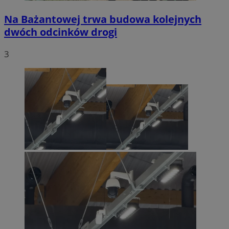
Na Bażantowej trwa budowa kolejnych
dwóch odcinków drogi
3