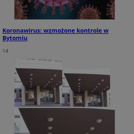
Koronawirus: wzmożone kontrole w
Bytomiu
14