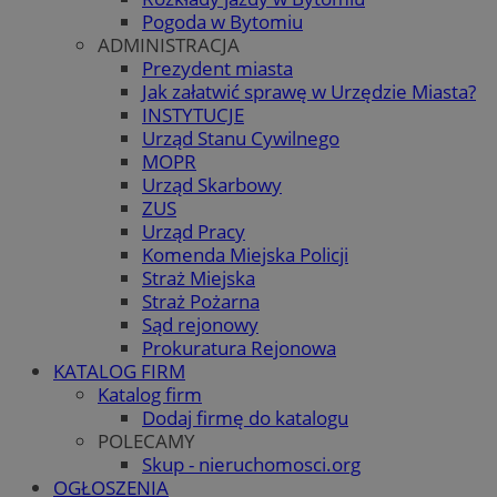
Pogoda w Bytomiu
ADMINISTRACJA
Prezydent miasta
Jak załatwić sprawę w Urzędzie Miasta?
INSTYTUCJE
Urząd Stanu Cywilnego
MOPR
Urząd Skarbowy
ZUS
Urząd Pracy
Komenda Miejska Policji
Straż Miejska
Straż Pożarna
Sąd rejonowy
Prokuratura Rejonowa
KATALOG FIRM
Katalog firm
Dodaj firmę do katalogu
POLECAMY
Skup - nieruchomosci.org
OGŁOSZENIA