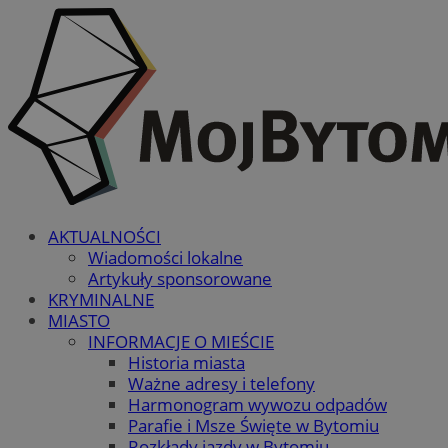
AKTUALNOŚCI
Wiadomości lokalne
Artykuły sponsorowane
KRYMINALNE
MIASTO
INFORMACJE O MIEŚCIE
Historia miasta
Ważne adresy i telefony
Harmonogram wywozu odpadów
Parafie i Msze Święte w Bytomiu
Rozkłady jazdy w Bytomiu