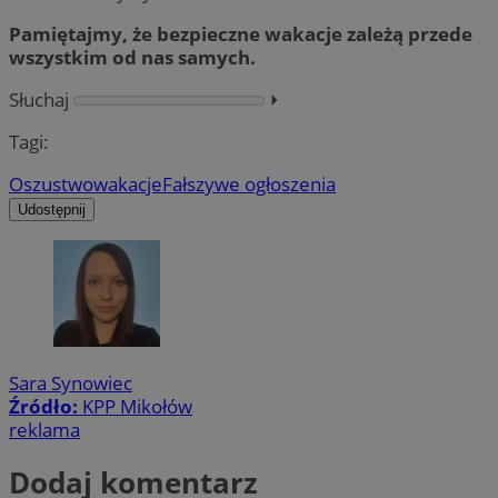
Pamiętajmy, że bezpieczne wakacje zależą przede
wszystkim od nas samych.
Słuchaj
⏵︎
Tagi:
Oszustwo
wakacje
Fałszywe ogłoszenia
Udostępnij
Sara Synowiec
Źródło:
KPP Mikołów
reklama
Dodaj komentarz