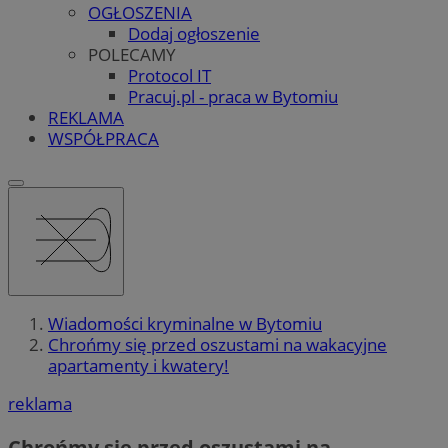
OGŁOSZENIA
Dodaj ogłoszenie
POLECAMY
Protocol IT
Pracuj.pl - praca w Bytomiu
REKLAMA
WSPÓŁPRACA
Wiadomości kryminalne w Bytomiu
Chrońmy się przed oszustami na wakacyjne
apartamenty i kwatery!
reklama
Chrońmy się przed oszustami na