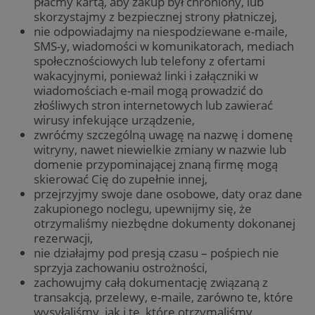
płaćmy kartą, aby zakup był chroniony, lub
skorzystajmy z bezpiecznej strony płatniczej,
nie odpowiadajmy na niespodziewane e-maile,
SMS-y, wiadomości w komunikatorach, mediach
społecznościowych lub telefony z ofertami
wakacyjnymi, ponieważ linki i załączniki w
wiadomościach e-mail mogą prowadzić do
złośliwych stron internetowych lub zawierać
wirusy infekujące urządzenie,
zwróćmy szczególną uwagę na nazwę i domenę
witryny, nawet niewielkie zmiany w nazwie lub
domenie przypominającej znaną firmę mogą
skierować Cię do zupełnie innej,
przejrzyjmy swoje dane osobowe, daty oraz dane
zakupionego noclegu, upewnijmy się, że
otrzymaliśmy niezbędne dokumenty dokonanej
rezerwacji,
nie działajmy pod presją czasu – pośpiech nie
sprzyja zachowaniu ostrożności,
zachowujmy całą dokumentację związaną z
transakcją, przelewy, e-maile, zarówno te, które
wysyłaliśmy, jak i te, które otrzymaliśmy.