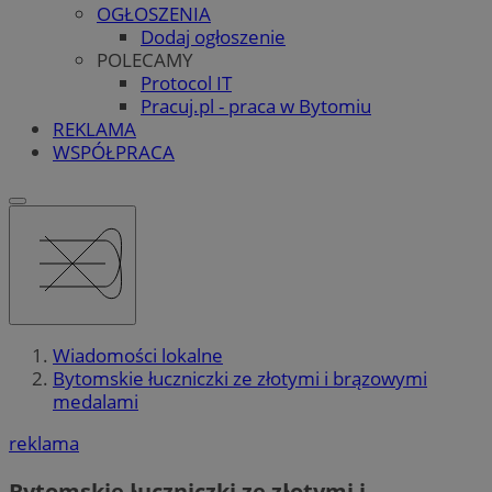
OGŁOSZENIA
Dodaj ogłoszenie
POLECAMY
Protocol IT
Pracuj.pl - praca w Bytomiu
REKLAMA
WSPÓŁPRACA
Wiadomości lokalne
Bytomskie łuczniczki ze złotymi i brązowymi
medalami
reklama
Bytomskie łuczniczki ze złotymi i