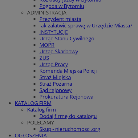
Pogoda w Bytomiu
ADMINISTRACJA
Prezydent miasta
Jak załatwić sprawę w Urzędzie Miasta?
INSTYTUCJE
Urząd Stanu Cywilnego
MOPR
Urząd Skarbowy
ZUS
Urząd Pracy
Komenda Miejska Policji
Straż Miejska
Straż Pożarna
Sąd rejonowy
Prokuratura Rejonowa
KATALOG FIRM
Katalog firm
Dodaj firmę do katalogu
POLECAMY
Skup - nieruchomosci.org
OGŁOSZENIA