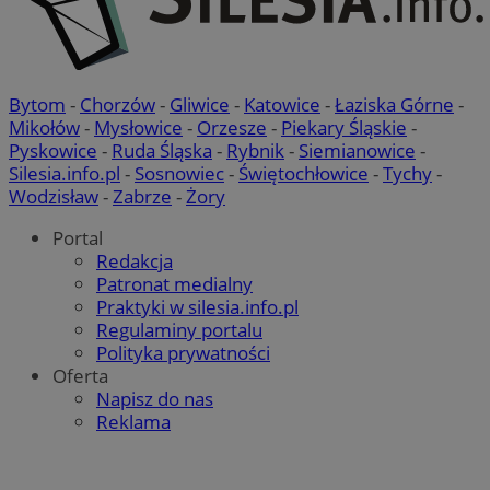
Bytom
-
Chorzów
-
Gliwice
-
Katowice
-
Łaziska Górne
-
Mikołów
-
Mysłowice
-
Orzesze
-
Piekary Śląskie
-
Pyskowice
-
Ruda Śląska
-
Rybnik
-
Siemianowice
-
Silesia.info.pl
-
Sosnowiec
-
Świętochłowice
-
Tychy
-
Wodzisław
-
Zabrze
-
Żory
Portal
Redakcja
Patronat medialny
Praktyki w silesia.info.pl
Regulaminy portalu
Polityka prywatności
Oferta
Napisz do nas
Reklama