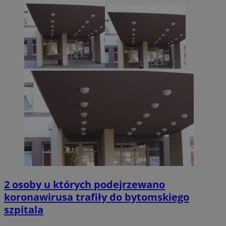
2 osoby u których podejrzewano
koronawirusa trafiły do bytomskiego
szpitala