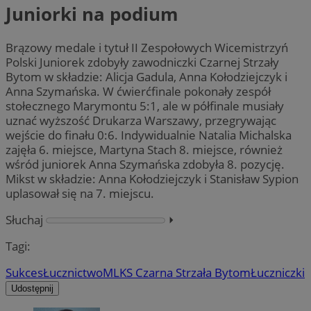
Juniorki na podium
Brązowy medale i tytuł II Zespołowych Wicemistrzyń
Polski Juniorek zdobyły zawodniczki Czarnej Strzały
Bytom w składzie: Alicja Gadula, Anna Kołodziejczyk i
Anna Szymańska. W ćwierćfinale pokonały zespół
stołecznego Marymontu 5:1, ale w półfinale musiały
uznać wyższość Drukarza Warszawy, przegrywając
wejście do finału 0:6. Indywidualnie Natalia Michalska
zajęła 6. miejsce, Martyna Stach 8. miejsce, również
wśród juniorek Anna Szymańska zdobyła 8. pozycję.
Mikst w składzie: Anna Kołodziejczyk i Stanisław Sypion
uplasował się na 7. miejscu.
Słuchaj
⏵︎
Tagi:
Sukces
Łucznictwo
MLKS Czarna Strzała Bytom
Łuczniczki
Udostępnij