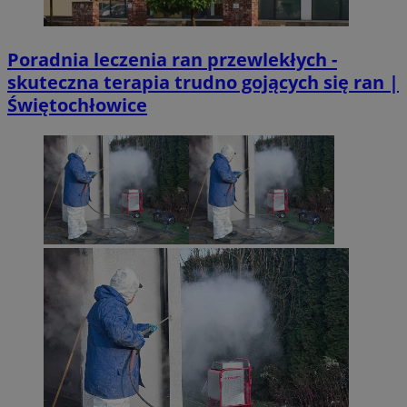
Poradnia leczenia ran przewlekłych -
skuteczna terapia trudno gojących się ran |
Świętochłowice