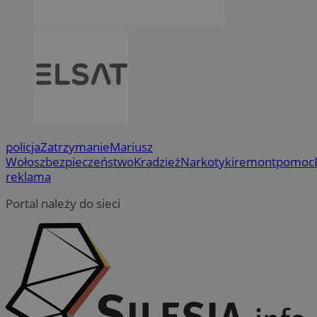
policja
Zatrzymanie
Mariusz
Wołosz
bezpieczeństwo
Kradzież
Narkotyki
remont
pomoc
reklama
Portal należy do sieci