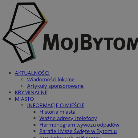
AKTUALNOŚCI
Wiadomości lokalne
Artykuły sponsorowane
KRYMINALNE
MIASTO
INFORMACJE O MIEŚCIE
Historia miasta
Ważne adresy i telefony
Harmonogram wywozu odpadów
Parafie i Msze Święte w Bytomiu
Rozkłady jazdy w Bytomiu