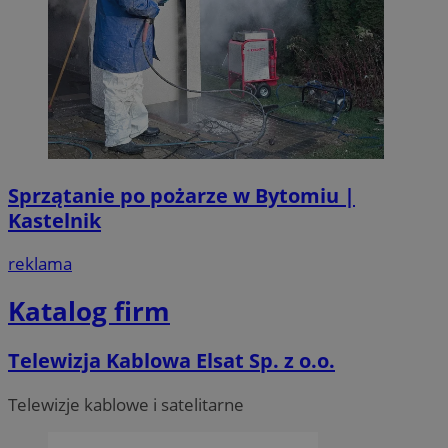
Sprzątanie po pożarze w Bytomiu |
Kastelnik
reklama
Katalog firm
Telewizja Kablowa Elsat Sp. z o.o.
Telewizje kablowe i satelitarne