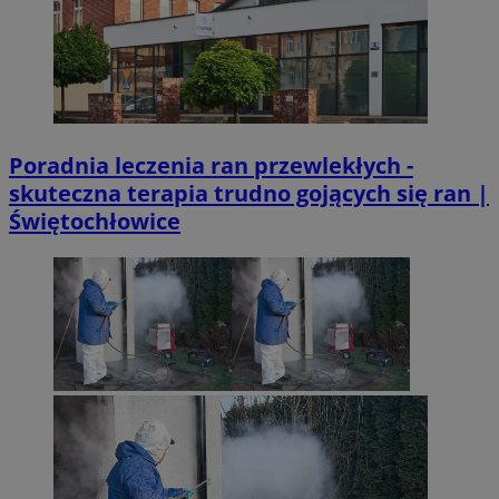
Poradnia leczenia ran przewlekłych -
skuteczna terapia trudno gojących się ran |
Świętochłowice