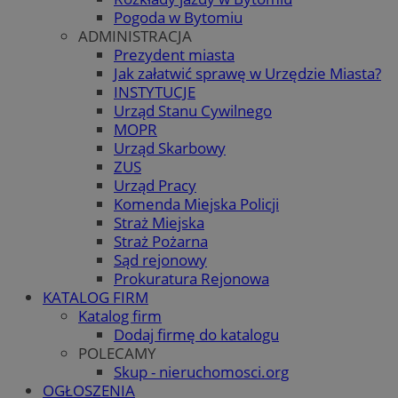
Pogoda w Bytomiu
ADMINISTRACJA
Prezydent miasta
Jak załatwić sprawę w Urzędzie Miasta?
INSTYTUCJE
Urząd Stanu Cywilnego
MOPR
Urząd Skarbowy
ZUS
Urząd Pracy
Komenda Miejska Policji
Straż Miejska
Straż Pożarna
Sąd rejonowy
Prokuratura Rejonowa
KATALOG FIRM
Katalog firm
Dodaj firmę do katalogu
POLECAMY
Skup - nieruchomosci.org
OGŁOSZENIA