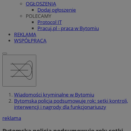
OGŁOSZENIA
Dodaj ogłoszenie
POLECAMY
Protocol IT
Pracuj.pl - praca w Bytomiu
REKLAMA
WSPÓŁPRACA
Wiadomości kryminalne w Bytomiu
Bytomska policja podsumowuje rok: setki kontroli,
interwencji i nagrody dla funkcjonariuszy
reklama
Bytomska policja podsumowuje rok: setki