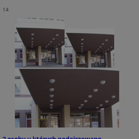
14
2 osoby u których podejrzewano