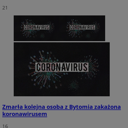
21
Zmarła kolejna osoba z Bytomia zakażona
koronawirusem
16