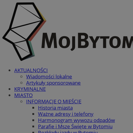
AKTUALNOŚCI
Wiadomości lokalne
Artykuły sponsorowane
KRYMINALNE
MIASTO
INFORMACJE O MIEŚCIE
Historia miasta
Ważne adresy i telefony
Harmonogram wywozu odpadów
Parafie i Msze Święte w Bytomiu
Rozkłady jazdy w Bytomiu