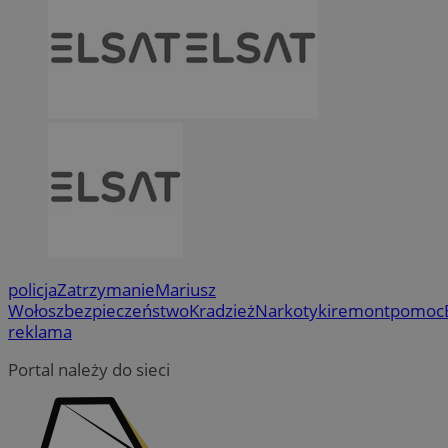
policja
Zatrzymanie
Mariusz
Wołosz
bezpieczeństwo
Kradzież
Narkotyki
remont
pomoc
reklama
Portal należy do sieci