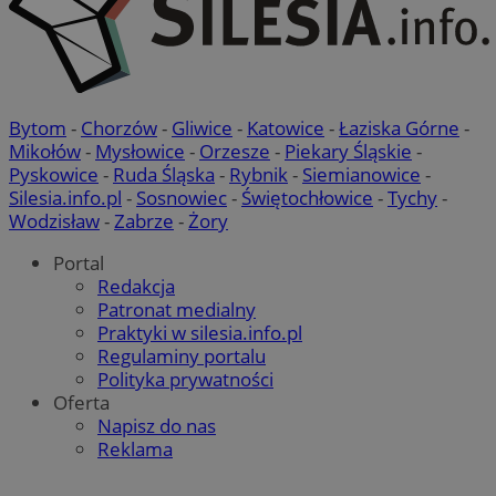
Bytom
-
Chorzów
-
Gliwice
-
Katowice
-
Łaziska Górne
-
Mikołów
-
Mysłowice
-
Orzesze
-
Piekary Śląskie
-
Pyskowice
-
Ruda Śląska
-
Rybnik
-
Siemianowice
-
Silesia.info.pl
-
Sosnowiec
-
Świętochłowice
-
Tychy
-
Wodzisław
-
Zabrze
-
Żory
Portal
Redakcja
Patronat medialny
Praktyki w silesia.info.pl
Regulaminy portalu
Polityka prywatności
Oferta
Napisz do nas
Reklama