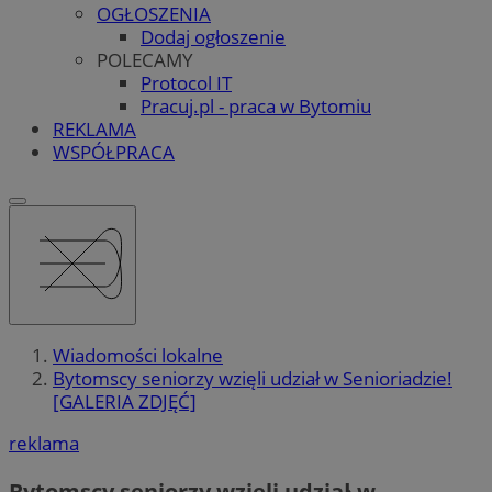
OGŁOSZENIA
Dodaj ogłoszenie
POLECAMY
Protocol IT
Pracuj.pl - praca w Bytomiu
REKLAMA
WSPÓŁPRACA
Wiadomości lokalne
Bytomscy seniorzy wzięli udział w Senioriadzie!
[GALERIA ZDJĘĆ]
reklama
Bytomscy seniorzy wzięli udział w