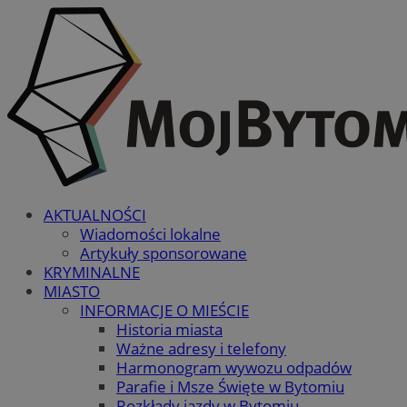
AKTUALNOŚCI
Wiadomości lokalne
Artykuły sponsorowane
KRYMINALNE
MIASTO
INFORMACJE O MIEŚCIE
Historia miasta
Ważne adresy i telefony
Harmonogram wywozu odpadów
Parafie i Msze Święte w Bytomiu
Rozkłady jazdy w Bytomiu