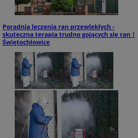
Poradnia leczenia ran przewlekłych -
skuteczna terapia trudno gojących się ran |
Świętochłowice