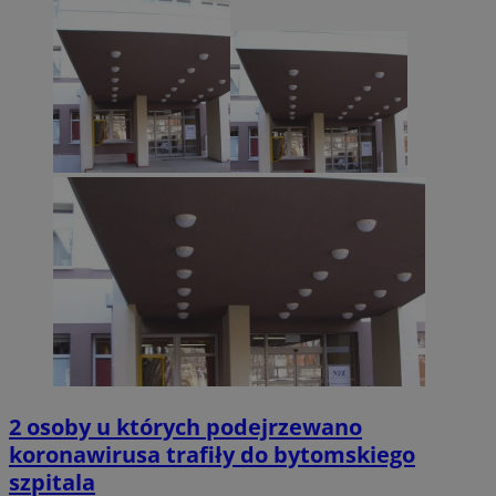
2 osoby u których podejrzewano
koronawirusa trafiły do bytomskiego
szpitala