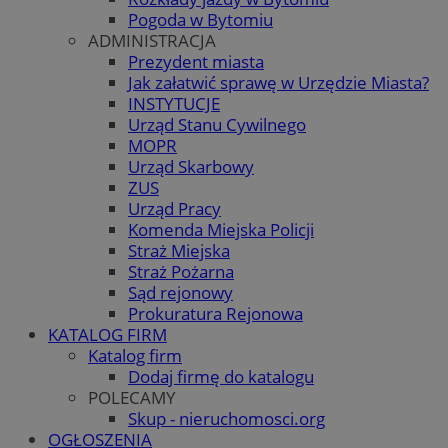
Pogoda w Bytomiu
ADMINISTRACJA
Prezydent miasta
Jak załatwić sprawę w Urzędzie Miasta?
INSTYTUCJE
Urząd Stanu Cywilnego
MOPR
Urząd Skarbowy
ZUS
Urząd Pracy
Komenda Miejska Policji
Straż Miejska
Straż Pożarna
Sąd rejonowy
Prokuratura Rejonowa
KATALOG FIRM
Katalog firm
Dodaj firmę do katalogu
POLECAMY
Skup - nieruchomosci.org
OGŁOSZENIA