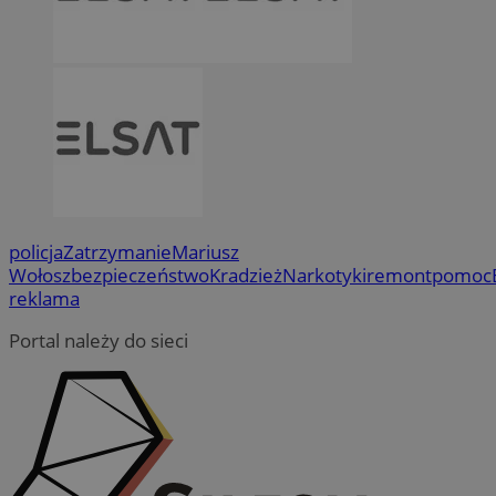
policja
Zatrzymanie
Mariusz
Wołosz
bezpieczeństwo
Kradzież
Narkotyki
remont
pomoc
reklama
Portal należy do sieci