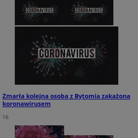
Zmarła kolejna osoba z Bytomia zakażona
koronawirusem
16