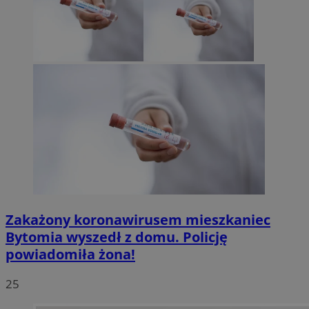
Zakażony koronawirusem mieszkaniec
Bytomia wyszedł z domu. Policję
powiadomiła żona!
25