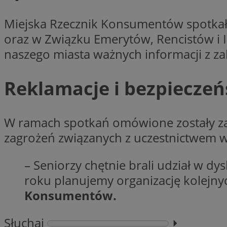
openstat_7lvv2pj2f
FCCDCF
IDE
ustat_mtdvkXhXi15
Miejska Rzecznik Konsumentów spotkał
ustat_4kmuedXpn
__eoi
oraz w Związku Emerytów, Rencistów i 
ustat_9cqy0z1rXbb
naszego miasta ważnych informacji z z
__Secure-
ustat_1dtrlafysd6c
ROLLOUT_TOKEN
_clck
ustat_i73X2erXxzt
Reklamacje i bezpiecze
ustat_xb0w4bmX0c
__gpi
SM
ustat_gp2je732q8z
W ramach spotkań omówione zostały za
ustat_b5edczww77
MUID
ustat_vul69yjwn41
zagrożeń związanych z uczestnictwem 
_ga
ustat_1Xgp7t6wbtr
– Seniorzy chętnie brali udział w dys
ustat_Xr6e69X7acd
ANONCHK
roku planujemy organizację kolejny
ustat_ta0sug6gbt11
Konsumentów.
__Secure-YNID
_clsk
openstat_frdle466
VISITOR_INFO1_LIV
Słuchaj
⏵︎
ustat_7ievw06x3dw