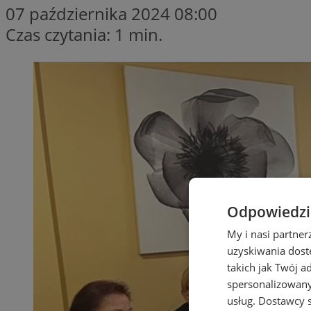
07 października 2024 08:00
Czas czytania: 1 min.
Odpowiedzia
My i nasi partne
uzyskiwania dost
takich jak Twój a
spersonalizowanyc
usług.
Dostawcy s