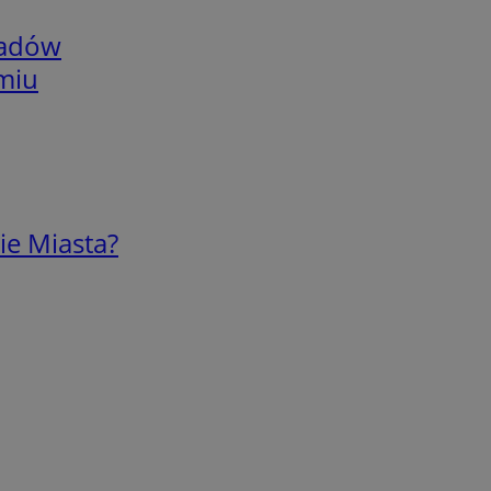
adów
omiu
ie Miasta?