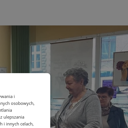
ywania i
danych osobowych,
etlania
az ulepszania
 i innych celach,