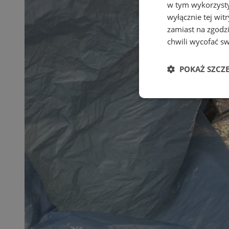
w tym wykorzysty
wyłącznie tej wi
zamiast na zgodz
chwili wycofać s
POKAŻ SZCZ
Niezbędne
Ni
Niezbędne pliki cook
zarządzanie kontem. 
Nazwa