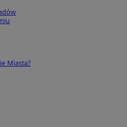
adów
omiu
ie Miasta?