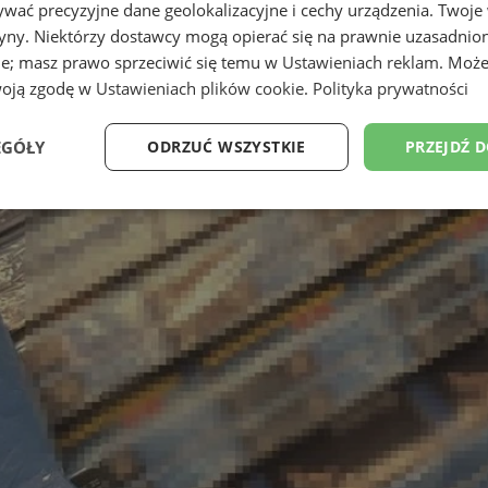
wać precyzyjne dane geolokalizacyjne i cechy urządzenia. Twoje
tryny. Niektórzy dostawcy mogą opierać się na prawnie uzasadnio
ie; masz prawo sprzeciwić się temu w
Ustawieniach reklam
. Może
woją zgodę w
Ustawieniach plików cookie
.
Polityka prywatności
EGÓŁY
ODRZUĆ WSZYSTKIE
PRZEJDŹ 
Wydajność
Targetowanie
Funkcjonalność
Ni
ezbędne
Wydajność
Targetowanie
Funkcjonalność
Niesklasyfikow
ie umożliwiają korzystanie z podstawowych funkcji strony internetowej, takich jak log
Bez niezbędnych plików cookie nie można prawidłowo korzystać ze strony internetowe
Provider
/
Okres
Opis
Domena
przechowywania