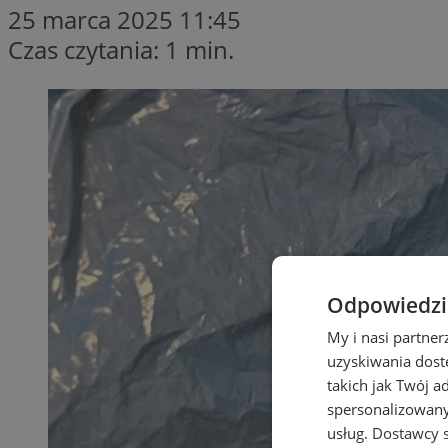
25 marca 2025 11:45
Czas czytania: 1 min.
Odpowiedzia
My i nasi partne
uzyskiwania dost
takich jak Twój a
spersonalizowanyc
usług.
Dostawcy s