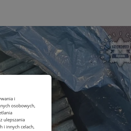
ywania i
danych osobowych,
etlania
az ulepszania
 i innych celach,