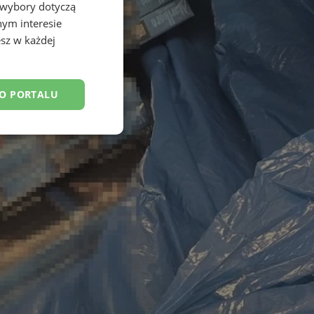
 wybory dotyczą
nym interesie
sz w każdej
DO PORTALU
esklasyfikowane
ane
owanie użytkownika i
j.