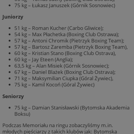
75 kg – Łukasz Januszek (Górnik Sosnowiec)
Juniorzy
51 kg – Roman Kucher (Carbo Gliwice);
54 kg – Max Płachetka (Boxing Club Ostrawa);
57 kg – Antoni Chromik (Pietrzyk Boxing Team);
57 kg – Bartosz Zaremba (Pietrzyk Boxing Team),
60 kg – Kristian Stano (Boxing Club Ostrava),
60 kg – Jay Eteen (Anglia);
63,5 kg – Alan Misiek (Górnik Sosnowiec);
67 kg – Daniel Blażek (Boxing Club Ostrava);
71 kg – Maksymilian Ciupka (Góral Żywiec),
75 kg – Kamil Kocoń (Góral Żywiec)
Seniorzy
75 kg – Damian Stanisławski (Bytomska Akademia
Boksu)
Podczas Memoriału na ringu zobaczyliśmy m.in.
młodych pięściarzy z takich klubów jak: Bytomska