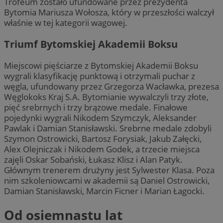
Trofeum zostało ufundowane przez prezydenta
Bytomia Mariusza Wołosza, który w przeszłości walczył
właśnie w tej kategorii wagowej.
Triumf Bytomskiej Akademii Boksu
Miejscowi pięściarze z Bytomskiej Akademii Boksu
wygrali klasyfikację punktową i otrzymali puchar z
węgla, ufundowany przez Grzegorza Wacławka, prezesa
Węglokoks Kraj S.A. Bytomianie wywalczyli trzy złote,
pięć srebrnych i trzy brązowe medale. Finałowe
pojedynki wygrali Nikodem Szymczyk, Aleksander
Pawlak i Damian Stanisławski. Srebrne medale zdobyli
Szymon Ostrowicki, Bartosz Forysiak, Jakub Załęcki,
Alex Olejniczak i Nikodem Godek, a trzecie miejsca
zajęli Oskar Sobański, Łukasz Klisz i Alan Patyk.
Głównym trenerem drużyny jest Sylwester Klasa. Poza
nim szkoleniowcami w akademii są Daniel Ostrowicki,
Damian Stanisławski, Marcin Ficner i Marian Łagocki.
Od osiemnastu lat