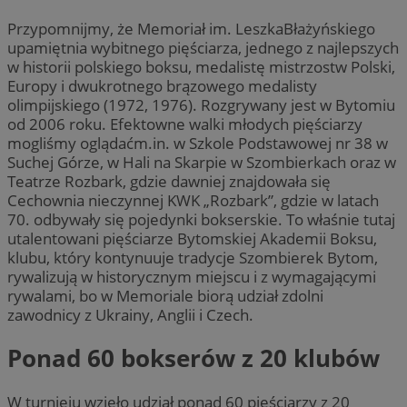
Przypomnijmy, że Memoriał im. LeszkaBłażyńskiego
upamiętnia wybitnego pięściarza, jednego z najlepszych
w historii polskiego boksu, medalistę mistrzostw Polski,
Europy i dwukrotnego brązowego medalisty
olimpijskiego (1972, 1976). Rozgrywany jest w Bytomiu
od 2006 roku. Efektowne walki młodych pięściarzy
mogliśmy oglądaćm.in. w Szkole Podstawowej nr 38 w
Suchej Górze, w Hali na Skarpie w Szombierkach oraz w
Teatrze Rozbark, gdzie dawniej znajdowała się
Cechownia nieczynnej KWK „Rozbark”, gdzie w latach
70. odbywały się pojedynki bokserskie. To właśnie tutaj
utalentowani pięściarze Bytomskiej Akademii Boksu,
klubu, który kontynuuje tradycje Szombierek Bytom,
rywalizują w historycznym miejscu i z wymagającymi
rywalami, bo w Memoriale biorą udział zdolni
zawodnicy z Ukrainy, Anglii i Czech.
Ponad 60 bokserów z 20 klubów
W turnieju wzięło udział ponad 60 pięściarzy z 20