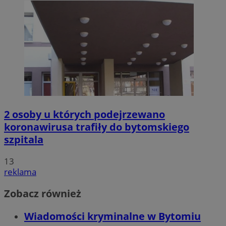
2 osoby u których podejrzewano
koronawirusa trafiły do bytomskiego
szpitala
13
reklama
Zobacz również
Wiadomości kryminalne w Bytomiu