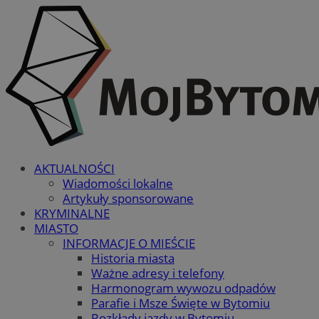
AKTUALNOŚCI
Wiadomości lokalne
Artykuły sponsorowane
KRYMINALNE
MIASTO
INFORMACJE O MIEŚCIE
Historia miasta
Ważne adresy i telefony
Harmonogram wywozu odpadów
Parafie i Msze Święte w Bytomiu
Rozkłady jazdy w Bytomiu