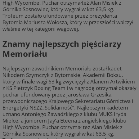
High Wycombe. Puchar otrzymałteż Alan Misiek z
Górnika Sosnowiec, który wygrał w kat 63,5 kg.
Trofeum zostało ufundowane przez prezydenta
Bytomia Mariusza Wołosza, który w przeszłości walczył
właśnie w tej kategorii wagowej.
Znamy najlepszych pięściarzy
Memoriału
Najlepszym zawodnikiem Memoriału został kadet
Nikodem Szymczyk z Bytomskiej Akademii Boksu,
który w finale wagi 63 kg zwyciężył z Alanem Artwikiem
z KS Pietrzyk Boxing Team i w nagrodę otrzymał okazały
puchar ufundowany przez Jarosława Grzesika,
przewodniczącego Krajowego Sekretariatu Górnictwa i
Energetyki NSZZ„Solidarność”. Najlepszym kadetem
uznano Antoniego Zawadzkiego z klubu MUKS Iryda
Mielce, a juniorem Jay’a Eteena z angielskiego klubu
High Wycombe. Puchar otrzymał też Alan Misiek z
Górnika Sosnowiec, który wygrał w kat 63,5 kg.