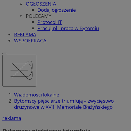
OGŁOSZENIA
Dodaj ogłoszenie
POLECAMY
Protocol IT
Pracuj.pl - praca w Bytomiu
REKLAMA
WSPÓŁPRACA
Wiadomości lokalne
Bytomscy pięściarze triumfują – zwycięstwo
drużynowe w XVIII Memoriale Błażyńskiego
reklama
Bytomscy pięściarze triumfują –