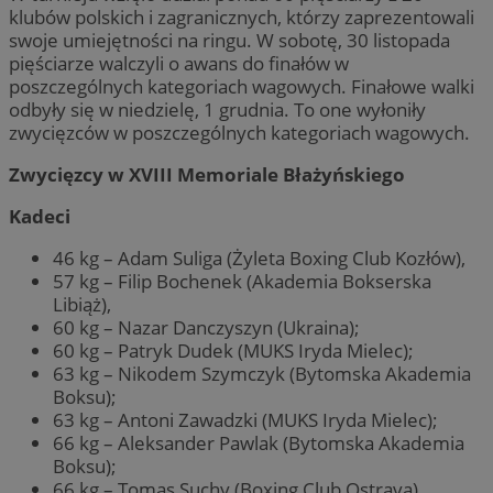
klubów polskich i zagranicznych, którzy zaprezentowali
swoje umiejętności na ringu. W sobotę, 30 listopada
pięściarze walczyli o awans do finałów w
poszczególnych kategoriach wagowych. Finałowe walki
odbyły się w niedzielę, 1 grudnia. To one wyłoniły
zwycięzców w poszczególnych kategoriach wagowych.
Zwycięzcy w XVIII Memoriale Błażyńskiego
Kadeci
46 kg – Adam Suliga (Żyleta Boxing Club Kozłów),
57 kg – Filip Bochenek (Akademia Bokserska
Libiąż),
60 kg – Nazar Danczyszyn (Ukraina);
60 kg – Patryk Dudek (MUKS Iryda Mielec);
63 kg – Nikodem Szymczyk (Bytomska Akademia
Boksu);
63 kg – Antoni Zawadzki (MUKS Iryda Mielec);
66 kg – Aleksander Pawlak (Bytomska Akademia
Boksu);
66 kg – Tomas Suchy (Boxing Club Ostrava),