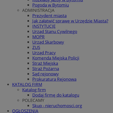
Pogoda w Bytomiu
ADMINISTRACJA
Prezydent miasta
Jak załatwić sprawę w Urzędzie Miasta?
INSTYTUCJE
Urząd Stanu Cywilnego
MOPR
Urząd Skarbowy
ZUS
Urząd Pracy
Komenda Miejska Policji
Straż Miejska
Straż Pożarna
Sąd rejonowy
Prokuratura Rejonowa
KATALOG FIRM
Katalog firm
Dodaj firmę do katalogu
POLECAMY
Skup - nieruchomosci.org
OGŁOSZENIA