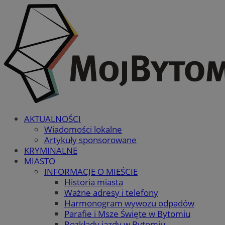
AKTUALNOŚCI
Wiadomości lokalne
Artykuły sponsorowane
KRYMINALNE
MIASTO
INFORMACJE O MIEŚCIE
Historia miasta
Ważne adresy i telefony
Harmonogram wywozu odpadów
Parafie i Msze Święte w Bytomiu
Rozkłady jazdy w Bytomiu