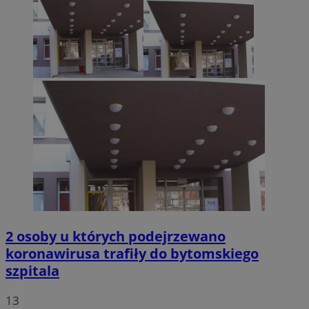
2 osoby u których podejrzewano
koronawirusa trafiły do bytomskiego
szpitala
13