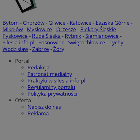
Bytom
-
Chorzów
-
Gliwice
-
Katowice
-
Łaziska Górne
-
Mikołów
-
Mysłowice
-
Orzesze
-
Piekary Śląskie
-
Pyskowice
-
Ruda Śląska
-
Rybnik
-
Siemianowice
-
Silesia.info.pl
-
Sosnowiec
-
Świętochłowice
-
Tychy
-
Wodzisław
-
Zabrze
-
Żory
Portal
Redakcja
Patronat medialny
Praktyki w silesia.info.pl
Regulaminy portalu
Polityka prywatności
Oferta
Napisz do nas
Reklama