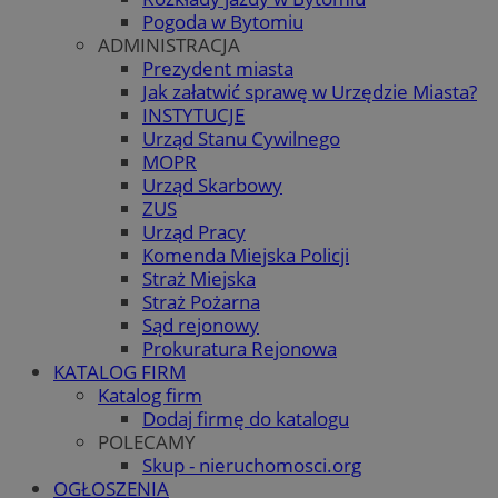
Pogoda w Bytomiu
ADMINISTRACJA
Prezydent miasta
Jak załatwić sprawę w Urzędzie Miasta?
INSTYTUCJE
Urząd Stanu Cywilnego
MOPR
Urząd Skarbowy
ZUS
Urząd Pracy
Komenda Miejska Policji
Straż Miejska
Straż Pożarna
Sąd rejonowy
Prokuratura Rejonowa
KATALOG FIRM
Katalog firm
Dodaj firmę do katalogu
POLECAMY
Skup - nieruchomosci.org
OGŁOSZENIA