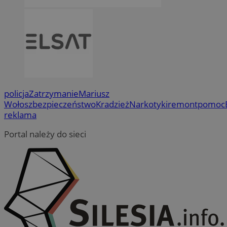
policja
Zatrzymanie
Mariusz
Wołosz
bezpieczeństwo
Kradzież
Narkotyki
remont
pomoc
reklama
Portal należy do sieci