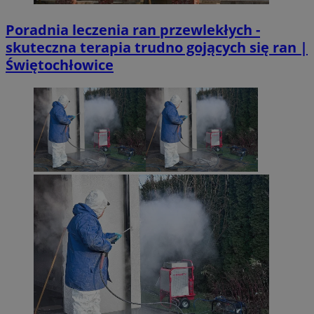
Poradnia leczenia ran przewlekłych -
skuteczna terapia trudno gojących się ran |
Świętochłowice