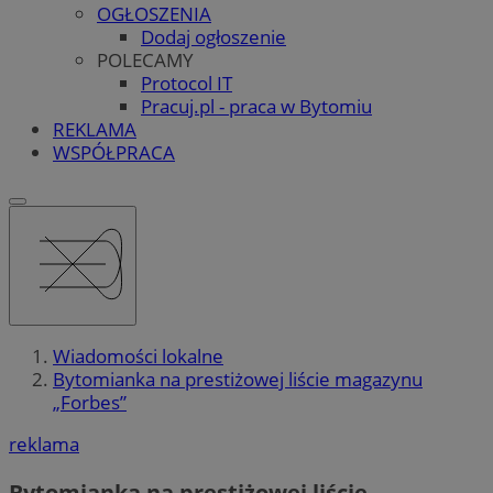
OGŁOSZENIA
Dodaj ogłoszenie
POLECAMY
Protocol IT
Pracuj.pl - praca w Bytomiu
REKLAMA
WSPÓŁPRACA
Wiadomości lokalne
Bytomianka na prestiżowej liście magazynu
„Forbes”
reklama
Bytomianka na prestiżowej liście