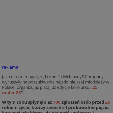
reklama
Jak co roku magazyn „Forbes” i McKinsey&Company
wyruszyły na poszukiwania najzdolniejszej młodzieży w
Polsce, organizując piątą już edycję konkursu
„
25
under 25
”
.
W tym roku spłynęło aż
700
zgłoszeń osób przed
25
rokiem życia, którzy swoich sił próbowali w pięciu
kategoriach: biznes, działalność społeczna i