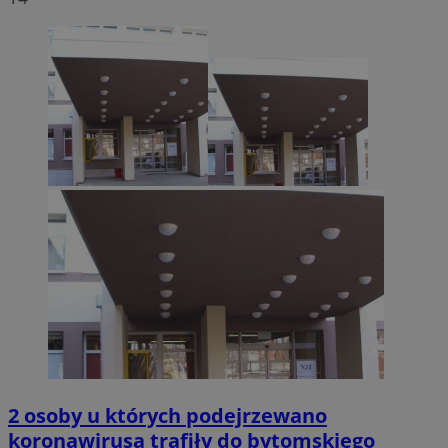
2 osoby u których podejrzewano
koronawirusa trafiły do bytomskiego