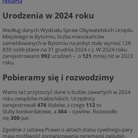
reklama
Urodzenia w 2024 roku
Według danych Wydziału Spraw Obywatelskich Urzędu
Miejskiego w Bytomiu, liczba mieszkańców
zameldowanych w Bytomiu na pobyt stały wynosi 128
830 osób (dane na 31 grudnia 2024 r.). W 2024 roku
zarejestrowano
992
urodzeń – o
121
mniej niż w 2023
roku.
Pobieramy się i rozwodzimy
Warto też przytoczyć dane o liczbie zawartych w 2024
roku związków małżeńskich. Urzędnicy
zarejestrowali
476
ślubów, z czego
112
to
śluby konkordatowe, a
364
– cywilne. Rozwiodło
się
300
par.
Zgodnie z ustawą Prawo o aktach stanu cywilnego pary
mają możliwość zorganizowania ceremonii zaślubin