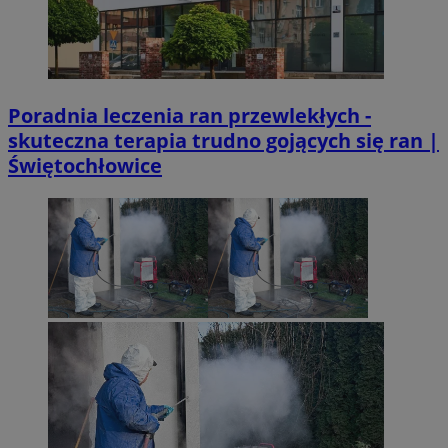
Poradnia leczenia ran przewlekłych -
skuteczna terapia trudno gojących się ran |
Świętochłowice