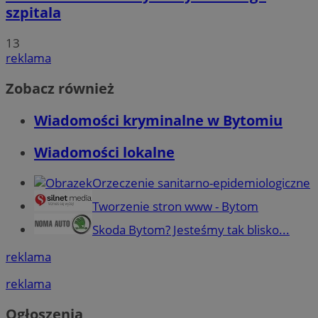
szpitala
13
reklama
Zobacz również
Wiadomości kryminalne w Bytomiu
Wiadomości lokalne
Orzeczenie sanitarno-epidemiologiczne
Tworzenie stron www - Bytom
Skoda Bytom? Jesteśmy tak blisko...
reklama
reklama
Ogłoszenia