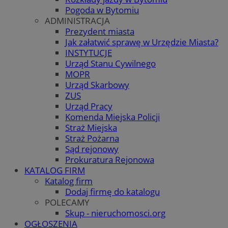
Pogoda w Bytomiu
ADMINISTRACJA
Prezydent miasta
Jak załatwić sprawę w Urzędzie Miasta?
INSTYTUCJE
Urząd Stanu Cywilnego
MOPR
Urząd Skarbowy
ZUS
Urząd Pracy
Komenda Miejska Policji
Straż Miejska
Straż Pożarna
Sąd rejonowy
Prokuratura Rejonowa
KATALOG FIRM
Katalog firm
Dodaj firmę do katalogu
POLECAMY
Skup - nieruchomosci.org
OGŁOSZENIA