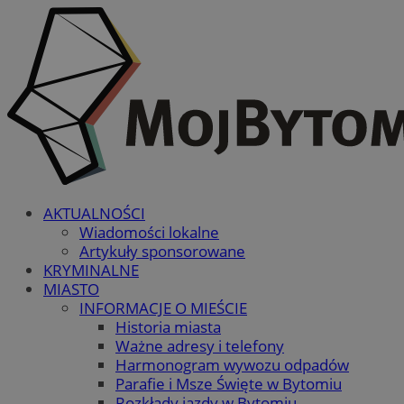
AKTUALNOŚCI
Wiadomości lokalne
Artykuły sponsorowane
KRYMINALNE
MIASTO
INFORMACJE O MIEŚCIE
Historia miasta
Ważne adresy i telefony
Harmonogram wywozu odpadów
Parafie i Msze Święte w Bytomiu
Rozkłady jazdy w Bytomiu