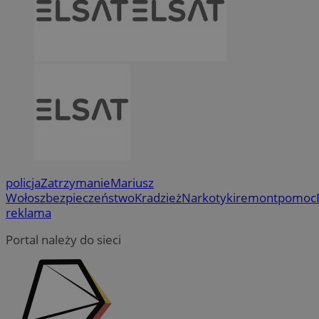
policja
Zatrzymanie
Mariusz
Wołosz
bezpieczeństwo
Kradzież
Narkotyki
remont
pomoc
reklama
Portal należy do sieci