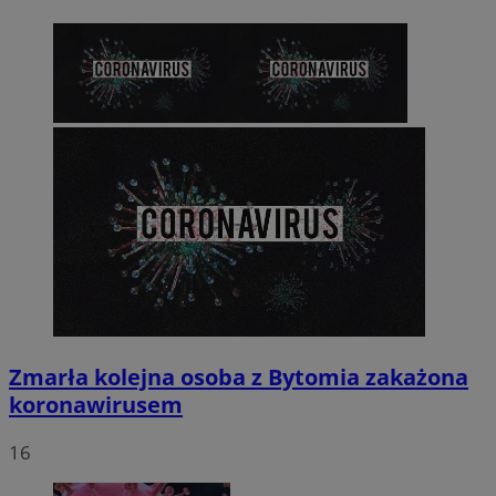
Zmarła kolejna osoba z Bytomia zakażona
koronawirusem
16