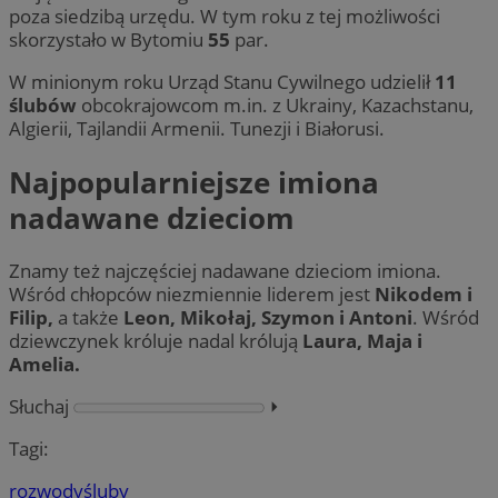
poza siedzibą urzędu. W tym roku z tej możliwości
skorzystało w Bytomiu
55
par.
W minionym roku Urząd Stanu Cywilnego udzielił
11
ślubów
obcokrajowcom m.in. z Ukrainy, Kazachstanu,
Algierii, Tajlandii Armenii. Tunezji i Białorusi.
Najpopularniejsze imiona
nadawane dzieciom
Znamy też najczęściej nadawane dzieciom imiona.
Wśród chłopców niezmiennie liderem jest
Nikodem i
Filip,
a także
Leon, Mikołaj, Szymon i Antoni
. Wśród
dziewczynek króluje nadal królują
Laura, Maja i
Amelia.
Słuchaj
⏵︎
Tagi:
rozwody
śluby