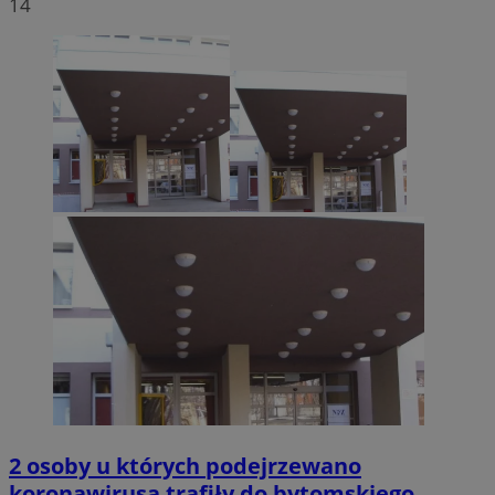
14
2 osoby u których podejrzewano
koronawirusa trafiły do bytomskiego