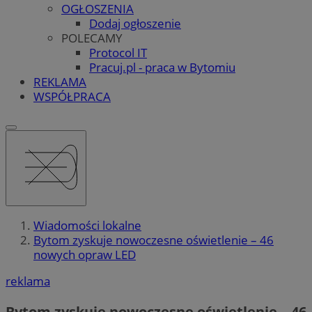
OGŁOSZENIA
Dodaj ogłoszenie
POLECAMY
Protocol IT
Pracuj.pl - praca w Bytomiu
REKLAMA
WSPÓŁPRACA
Wiadomości lokalne
Bytom zyskuje nowoczesne oświetlenie – 46
nowych opraw LED
reklama
Bytom zyskuje nowoczesne oświetlenie – 46