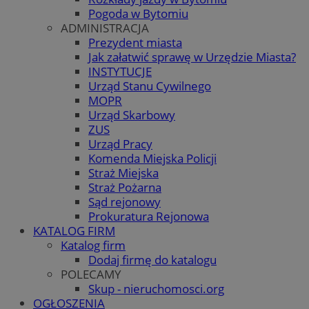
Pogoda w Bytomiu
ADMINISTRACJA
Prezydent miasta
Jak załatwić sprawę w Urzędzie Miasta?
INSTYTUCJE
Urząd Stanu Cywilnego
MOPR
Urząd Skarbowy
ZUS
Urząd Pracy
Komenda Miejska Policji
Straż Miejska
Straż Pożarna
Sąd rejonowy
Prokuratura Rejonowa
KATALOG FIRM
Katalog firm
Dodaj firmę do katalogu
POLECAMY
Skup - nieruchomosci.org
OGŁOSZENIA