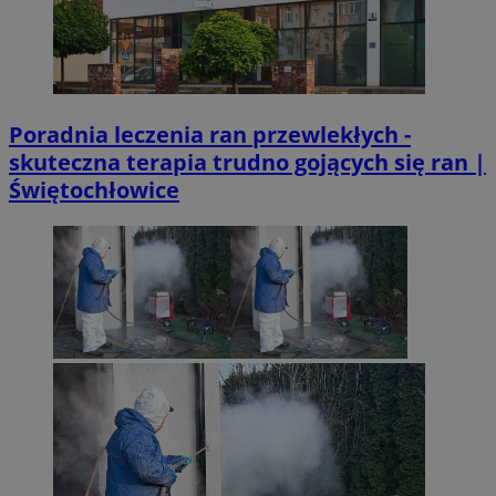
Poradnia leczenia ran przewlekłych -
skuteczna terapia trudno gojących się ran |
Świętochłowice