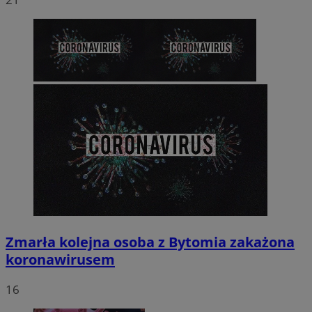
Zmarła kolejna osoba z Bytomia zakażona
koronawirusem
16