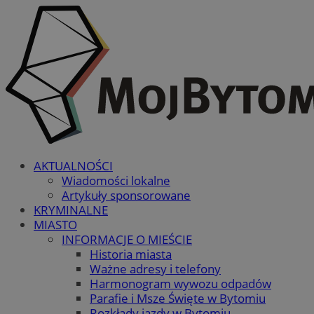
AKTUALNOŚCI
Wiadomości lokalne
Artykuły sponsorowane
KRYMINALNE
MIASTO
INFORMACJE O MIEŚCIE
Historia miasta
Ważne adresy i telefony
Harmonogram wywozu odpadów
Parafie i Msze Święte w Bytomiu
Rozkłady jazdy w Bytomiu