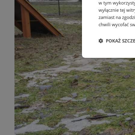
w tym wykorzysty
wyłącznie tej wi
zamiast na zgodz
chwili wycofać s
POKAŻ SZCZ
Niezbędne
Ni
Niezbędne pliki cook
zarządzanie kontem. 
Nazwa