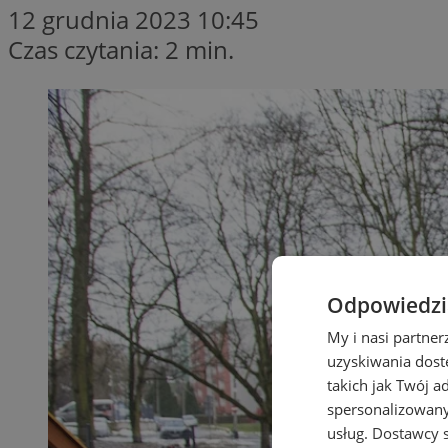
12 grudnia 2023 10:45
Czas czytania: 2 min.
Odpowiedzia
My i nasi partne
uzyskiwania dost
takich jak Twój a
spersonalizowanyc
usług.
Dostawcy s