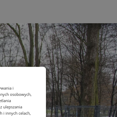
ywania i
danych osobowych,
etlania
az ulepszania
 i innych celach,