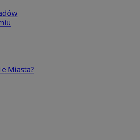
adów
omiu
ie Miasta?