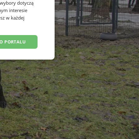
 wybory dotyczą
nym interesie
sz w każdej
DO PORTALU
esklasyfikowane
ane
owanie użytkownika i
j.