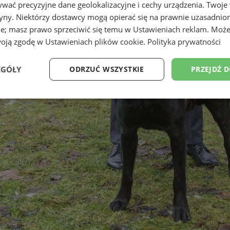
wać precyzyjne dane geolokalizacyjne i cechy urządzenia. Twoje
tryny. Niektórzy dostawcy mogą opierać się na prawnie uzasadnio
ie; masz prawo sprzeciwić się temu w
Ustawieniach reklam
. Może
woją zgodę w
Ustawieniach plików cookie
.
Polityka prywatności
EGÓŁY
ODRZUĆ WSZYSTKIE
PRZEJDŹ 
Wydajność
Targetowanie
Funkcjonalność
Ni
ezbędne
Wydajność
Targetowanie
Funkcjonalność
Niesklasyfikow
ie umożliwiają korzystanie z podstawowych funkcji strony internetowej, takich jak log
Bez niezbędnych plików cookie nie można prawidłowo korzystać ze strony internetowe
Provider
/
Okres
Opis
Domena
przechowywania