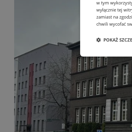
w tym wykorzysty
wyłącznie tej wi
zamiast na zgodz
chwili wycofać s
POKAŻ SZCZ
Niezbędne
Ni
Niezbędne pliki cook
zarządzanie kontem. 
Nazwa