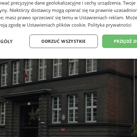
wać precyzyjne dane geolokalizacyjne i cechy urządzenia. Twoje
tryny. Niektórzy dostawcy mogą opierać się na prawnie uzasadnio
ie; masz prawo sprzeciwić się temu w
Ustawieniach reklam
. Może
woją zgodę w
Ustawieniach plików cookie
.
Polityka prywatności
EGÓŁY
ODRZUĆ WSZYSTKIE
PRZEJDŹ 
Wydajność
Targetowanie
Funkcjonalność
Ni
ezbędne
Wydajność
Targetowanie
Funkcjonalność
Niesklasyfikow
ie umożliwiają korzystanie z podstawowych funkcji strony internetowej, takich jak log
Bez niezbędnych plików cookie nie można prawidłowo korzystać ze strony internetowe
Provider
/
Okres
Opis
Domena
przechowywania