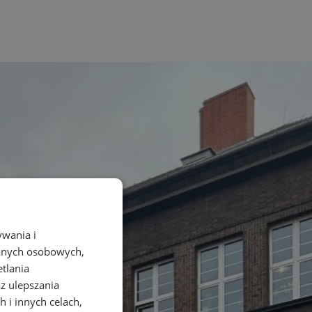
ywania i
danych osobowych,
etlania
az ulepszania
 i innych celach,