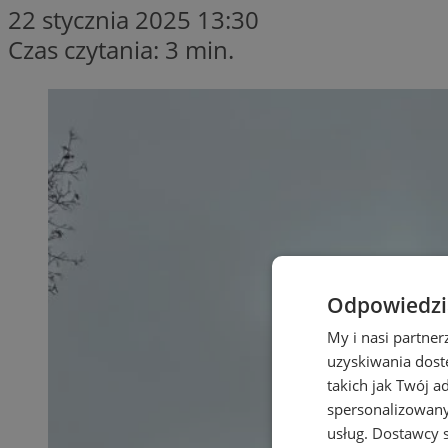
22 stycznia 2025 13:30
Czas czytania: 3 min.
Odpowiedzia
My i nasi partne
uzyskiwania dost
takich jak Twój a
spersonalizowanyc
usług.
Dostawcy s