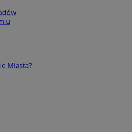
adów
omiu
ie Miasta?