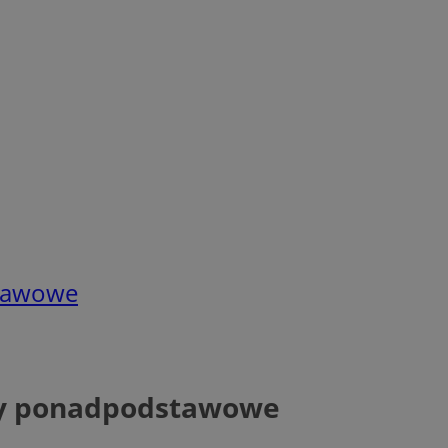
stawowe
oły ponadpodstawowe