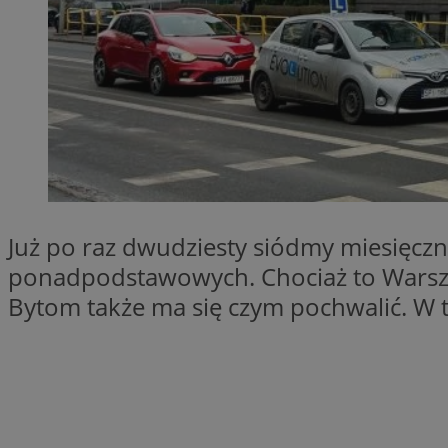
SessID
QeSessID
MvSessID
VISITOR_PRIVACY_
CookieScriptConse
Już po raz dwudziesty siódmy miesięczn
ponadpodstawowych. Chociaż to Warszaw
Bytom także ma się czym pochwalić. W t
Nazwa
Nazwa
ustat_X0xfqtibku3
Nazwa
openstat_njalceuxw
_clsk
__gads
ustat_geX0nbp6rXf