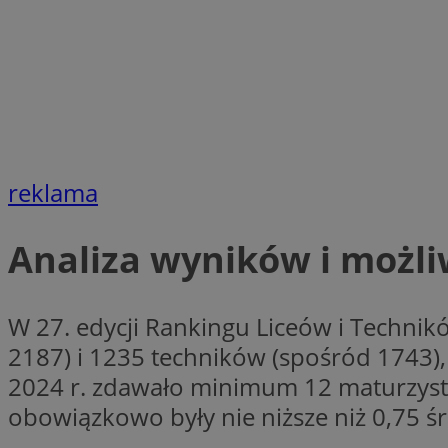
openstat_7lvv2pj2f
FCCDCF
IDE
ustat_mtdvkXhXi15
ustat_4kmuedXpn
__eoi
ustat_9cqy0z1rXbb
__Secure-
ustat_1dtrlafysd6c
ROLLOUT_TOKEN
_clck
ustat_i73X2erXxzt
ustat_xb0w4bmX0c
reklama
__gpi
SM
ustat_gp2je732q8z
ustat_b5edczww77
Analiza wyników i możli
MUID
ustat_vul69yjwn41
_ga
ustat_1Xgp7t6wbtr
W 27. edycji Rankingu Liceów i Technik
ustat_Xr6e69X7acd
ANONCHK
2187) i 1235 techników (spośród 1743),
ustat_ta0sug6gbt11
__Secure-YNID
2024 r. zdawało minimum 12 maturzystó
_clsk
openstat_frdle466
obowiązkowo były nie niższe niż 0,75 śr
VISITOR_INFO1_LIV
ustat_7ievw06x3dw