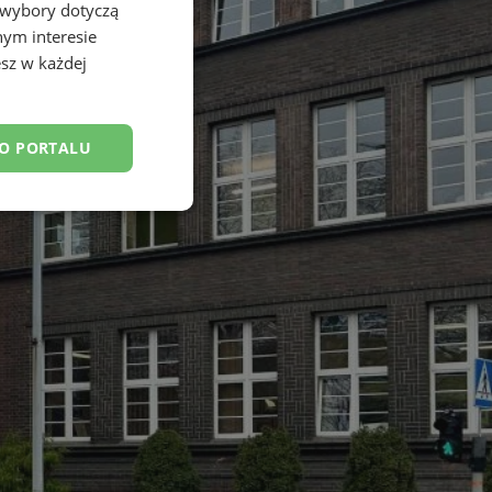
 wybory dotyczą
nym interesie
sz w każdej
DO PORTALU
esklasyfikowane
ane
owanie użytkownika i
j.