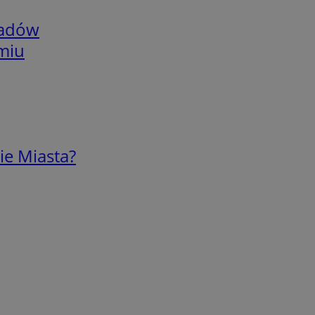
adów
omiu
ie Miasta?