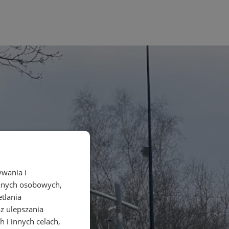
ywania i
danych osobowych,
etlania
az ulepszania
 i innych celach,