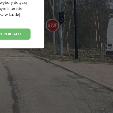
 wybory dotyczą
nym interesie
sz w każdej
DO PORTALU
esklasyfikowane
ane
owanie użytkownika i
j.