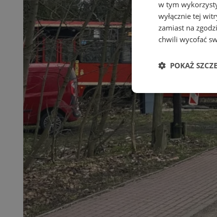
w tym wykorzysty
wyłącznie tej wi
zamiast na zgodz
chwili wycofać s
POKAŻ SZCZ
Niezbędne
Ni
Niezbędne pliki cook
zarządzanie kontem. 
Nazwa