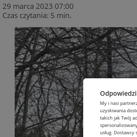
29 marca 2023 07:00
Czas czytania: 5 min.
Odpowiedzia
My i nasi partne
uzyskiwania dost
takich jak Twój a
spersonalizowanyc
usług.
Dostawcy s