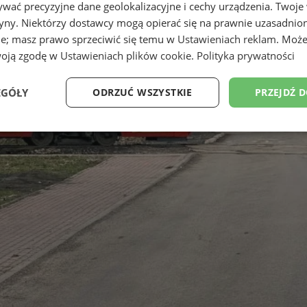
wać precyzyjne dane geolokalizacyjne i cechy urządzenia. Twoje
tryny. Niektórzy dostawcy mogą opierać się na prawnie uzasadnio
ie; masz prawo sprzeciwić się temu w
Ustawieniach reklam
. Może
woją zgodę w
Ustawieniach plików cookie
.
Polityka prywatności
EGÓŁY
ODRZUĆ WSZYSTKIE
PRZEJDŹ 
Wydajność
Targetowanie
Funkcjonalność
Ni
ezbędne
Wydajność
Targetowanie
Funkcjonalność
Niesklasyfikow
ie umożliwiają korzystanie z podstawowych funkcji strony internetowej, takich jak log
Bez niezbędnych plików cookie nie można prawidłowo korzystać ze strony internetowe
Provider
/
Okres
Opis
Domena
przechowywania