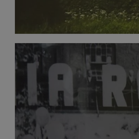
SessID
QeSessID
MvSessID
VISITOR_PRIVACY_
CookieScriptConse
Nazwa
Nazwa
ustat_X0xfqtibku3
Nazwa
openstat_njalceuxw
_clsk
__gads
ustat_geX0nbp6rXf