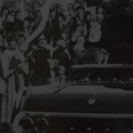
5g079rtl1hpqXpdsXcj6j
.openstat.eu
1 rok
.mojbytom.pl
1 rok 4 tygodnie
Ten plik cookie jest używany do analizy wew
1 rok 1 miesiąc
Ten plik cookie jest ustawiany przez firmę D
Google LLC
2sqbg1szv8Xdj9ikm6r
.ustat.info
1 rok
operatora witryny.
informacje o tym, w jaki sposób użytkowni
.doubleclick.net
z witryny internetowej, oraz wszelkie reklam
ak91m9mn1ch4u61shbXhb
.ustat.info
1 rok
.mojbytom.pl
5 miesięcy 4
Ten plik cookie jest używany do nagrywania
użytkownik końcowy mógł zobaczyć przed 
tygodnie
użytkownika i interakcji ze stroną interneto
witryny.
uh2x48x1jz87svy744v
.ustat.info
poprawić doświadczenie użytkownika i anal
1 rok
strony internetowej.
.youtube.com
5 miesięcy 4
Używany przez YouTube do zarządzania wdr
xgr25413b2kdihnj0a
.ustat.info
1 rok
tygodnie
eksperymentowaniem. Pomaga Google kont
.mojbytom.pl
1 rok
Ten plik cookie jest używany do śledzenia int
nowe funkcje lub zmiany w interfejsie są w
użytkowników i zaangażowania na stronie in
zfdtwum65p3083n6lik
.ustat.info
użytkownikom w ramach testów i wdrożeń
1 rok
poprawy doświadczenia użytkowników i funk
zapewniając spójne doświadczenie dla dan
internetowej.
podczas eksperymentu.
tmlpfsmyctm133n83ay9
.ustat.info
1 rok
.mojbytom.pl
1 rok
Ten plik cookie jest prawdopodobnie używan
.c.clarity.ms
Sesja
To jest własny plik cookie Microsoft MSN,
ibbdz3du5wgun9eifdw
.ustat.info
1 rok
analizy celów, gromadzenia informacji na tem
pomiaru wykorzystania strony internetowe
użytkownika i wskaźników wydajności strony
analizy.
rwzkXdukxigxpq28wjdj
.ustat.info
1 rok
celu poprawy doświadczenia użytkownika.
1 rok 3 tygodnie
Ten plik cookie jest powszechnie używany p
Microsoft
kXfhc1lcf4X97z8fpma
.ustat.info
1 rok
1 rok 1 miesiąc
Ta nazwa pliku cookie jest powiązana z Googl
Google LLC
Microsoft jako unikalny identyfikator użyt
Corporation
stanowi istotną aktualizację powszechnie uż
.mojbytom.pl
ustawić za pomocą wbudowanych skryptów 
.bing.com
4tsed1uhc4hi4tqz2jw
.ustat.info
1 rok
analitycznej Google. Ten plik cookie służy do
Powszechnie uważa się, że synchronizuje si
unikalnych użytkowników poprzez przypisan
domenach Microsoft, umożliwiając śledzen
Xu92pv06ry3c8e4z3nw
.ustat.info
1 rok
wygenerowanej liczby jako identyfikatora klie
uwzględniony w każdym żądaniu strony w wit
9 minut 59
Ten plik cookie zawiera informacje o tym, w
Microsoft
rj8t87jf5dfxprnxt9
.ustat.info
1 rok
obliczania danych dotyczących odwiedzającyc
sekund
użytkownik końcowy korzysta ze strony int
Corporation
na potrzeby raportów analitycznych witryn.
wszelkie reklamy, które użytkownik końco
.c.clarity.ms
.youtube.com
5 miesięcy 4 t
przed odwiedzeniem tej witryny.
1 dzień
Ten plik cookie jest powiązany z oprogramo
Microsoft
Xym1knejxk85qX955g9x6u
.openstat.eu
1 rok
Clarity analytics. Jest on używany do przech
mojbytom.pl
E
5 miesięcy 4
Ten plik cookie jest ustawiany przez Youtub
Google LLC
o sesji użytkownika i łączenia wielu przeglą
tygodnie
preferencje użytkownika dotyczące filmów
.youtube.com
09zzs9l0br6b96egins
.ustat.info
1 rok
sesję użytkownika do celów analitycznych.
osadzonych w witrynach; może również okre