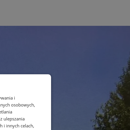
ywania i
danych osobowych,
etlania
az ulepszania
 i innych celach,