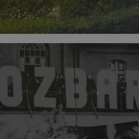
mojbytom.pl
1 rok
Ten plik cookie przechowuje identyfik
mojbytom.pl
1 rok
Ten plik cookie przechowuje identyfik
mojbytom.pl
1 rok
Ten plik cookie przechowuje identyfik
METADATA
5 miesięcy 4
Ten plik cookie przechowuje informa
YouTube
tygodnie
użytkownika oraz jego preferencjac
.youtube.com
prywatności podczas korzystania z wi
wybory dotyczące polityki prywatnoś
zgody, zapewniając ich przestrzegan
wizytach. Dzięki temu użytkownik 
konfigurować swoich preferencji, co
zgodność z regulacjami ochrony dan
nt
4 tygodnie 2 dni
Ten plik cookie jest używany przez 
CookieScript
Script.com do zapamiętywania prefe
mojbytom.pl
zgody użytkownika na pliki cookie. J
aby baner cookie Cookie-Script.com 
Google Privacy Policy
Provider
/
Domena
Okres przecho
Provider
/
Okres
Opis
19kkeaqgieflwsqd957
.ustat.info
1 rok
Domena
Provider
/
przechowywania
Okres
Opis
Domena
przechowywania
jaki8hgahjkiX5zhqaqiu
.openstat.eu
1 rok
1 dzień
Ten plik cookie jest powiązany z oprogramo
Microsoft
Clarity analytics. Jest on używany do przech
.mojbytom.pl
1 rok
Ten plik cookie jest powiązany z usługą Dou
Google LLC
9qissuadb3uv0starng
.ustat.info
1 rok
o sesji użytkownika i łączenia wielu przeglą
Publishers firmy Google. Jego celem jest w
.mojbytom.pl
sesję użytkownika do celów analitycznych.
serwisie, za które właściciel może zarobić.