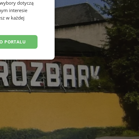
 wybory dotyczą
nym interesie
sz w każdej
DO PORTALU
esklasyfikowane
ane
owanie użytkownika i
j.