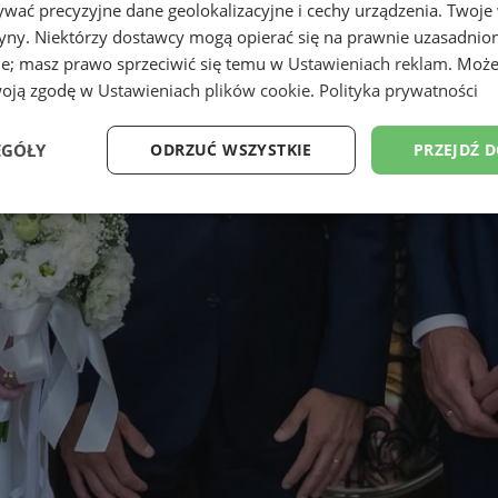
wać precyzyjne dane geolokalizacyjne i cechy urządzenia. Twoje
tryny. Niektórzy dostawcy mogą opierać się na prawnie uzasadnio
ie; masz prawo sprzeciwić się temu w
Ustawieniach reklam
. Może
woją zgodę w
Ustawieniach plików cookie
.
Polityka prywatności
EGÓŁY
ODRZUĆ WSZYSTKIE
PRZEJDŹ 
Wydajność
Targetowanie
Funkcjonalność
Ni
ezbędne
Wydajność
Targetowanie
Funkcjonalność
Niesklasyfikow
ie umożliwiają korzystanie z podstawowych funkcji strony internetowej, takich jak log
Bez niezbędnych plików cookie nie można prawidłowo korzystać ze strony internetowe
Provider
/
Okres
Opis
Domena
przechowywania