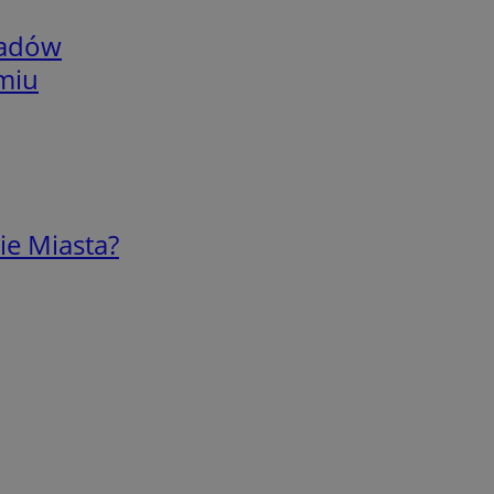
adów
omiu
ie Miasta?