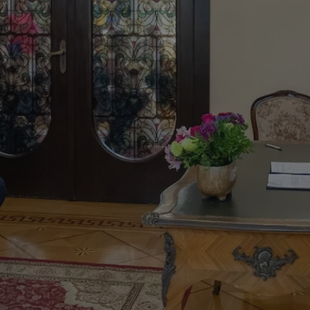
5g079rtl1hpqXpdsXcj6j
.openstat.eu
1 rok
.mojbytom.pl
1 rok 4 tygodnie
Ten plik cookie jest używany do analizy wew
1 rok 1 miesiąc
Ten plik cookie jest ustawiany przez firmę D
Google LLC
2sqbg1szv8Xdj9ikm6r
.ustat.info
1 rok
operatora witryny.
informacje o tym, w jaki sposób użytkowni
.doubleclick.net
z witryny internetowej, oraz wszelkie reklam
ak91m9mn1ch4u61shbXhb
.ustat.info
1 rok
.mojbytom.pl
5 miesięcy 4
Ten plik cookie jest używany do nagrywania
użytkownik końcowy mógł zobaczyć przed 
tygodnie
użytkownika i interakcji ze stroną interneto
witryny.
uh2x48x1jz87svy744v
.ustat.info
poprawić doświadczenie użytkownika i anal
1 rok
strony internetowej.
.youtube.com
5 miesięcy 4
Używany przez YouTube do zarządzania wdr
xgr25413b2kdihnj0a
.ustat.info
1 rok
tygodnie
eksperymentowaniem. Pomaga Google kont
.mojbytom.pl
1 rok
Ten plik cookie jest używany do śledzenia int
nowe funkcje lub zmiany w interfejsie są w
użytkowników i zaangażowania na stronie in
zfdtwum65p3083n6lik
.ustat.info
użytkownikom w ramach testów i wdrożeń
1 rok
poprawy doświadczenia użytkowników i funk
zapewniając spójne doświadczenie dla dan
internetowej.
podczas eksperymentu.
tmlpfsmyctm133n83ay9
.ustat.info
1 rok
.mojbytom.pl
1 rok
Ten plik cookie jest prawdopodobnie używan
.c.clarity.ms
Sesja
To jest własny plik cookie Microsoft MSN,
ibbdz3du5wgun9eifdw
.ustat.info
1 rok
analizy celów, gromadzenia informacji na tem
pomiaru wykorzystania strony internetowe
użytkownika i wskaźników wydajności strony
analizy.
rwzkXdukxigxpq28wjdj
.ustat.info
1 rok
celu poprawy doświadczenia użytkownika.
1 rok 3 tygodnie
Ten plik cookie jest powszechnie używany p
Microsoft
kXfhc1lcf4X97z8fpma
.ustat.info
1 rok
1 rok 1 miesiąc
Ta nazwa pliku cookie jest powiązana z Googl
Google LLC
Microsoft jako unikalny identyfikator użyt
Corporation
stanowi istotną aktualizację powszechnie uż
.mojbytom.pl
ustawić za pomocą wbudowanych skryptów 
.bing.com
4tsed1uhc4hi4tqz2jw
.ustat.info
1 rok
analitycznej Google. Ten plik cookie służy do
Powszechnie uważa się, że synchronizuje si
unikalnych użytkowników poprzez przypisan
domenach Microsoft, umożliwiając śledzen
Xu92pv06ry3c8e4z3nw
.ustat.info
1 rok
wygenerowanej liczby jako identyfikatora klie
uwzględniony w każdym żądaniu strony w wit
9 minut 59
Ten plik cookie zawiera informacje o tym, w
Microsoft
rj8t87jf5dfxprnxt9
.ustat.info
1 rok
obliczania danych dotyczących odwiedzającyc
sekund
użytkownik końcowy korzysta ze strony int
Corporation
na potrzeby raportów analitycznych witryn.
wszelkie reklamy, które użytkownik końco
.c.clarity.ms
.youtube.com
5 miesięcy 4 t
przed odwiedzeniem tej witryny.
1 dzień
Ten plik cookie jest powiązany z oprogramo
Microsoft
Xym1knejxk85qX955g9x6u
.openstat.eu
1 rok
Clarity analytics. Jest on używany do przech
mojbytom.pl
E
5 miesięcy 4
Ten plik cookie jest ustawiany przez Youtub
Google LLC
o sesji użytkownika i łączenia wielu przeglą
tygodnie
preferencje użytkownika dotyczące filmów
.youtube.com
09zzs9l0br6b96egins
.ustat.info
1 rok
sesję użytkownika do celów analitycznych.
osadzonych w witrynach; może również okre