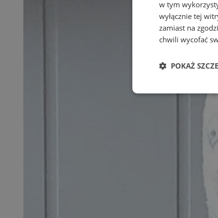
w tym wykorzysty
wyłącznie tej wi
zamiast na zgodz
chwili wycofać s
POKAŻ SZCZ
Niezbędne
Ni
Niezbędne pliki cook
zarządzanie kontem. 
Nazwa