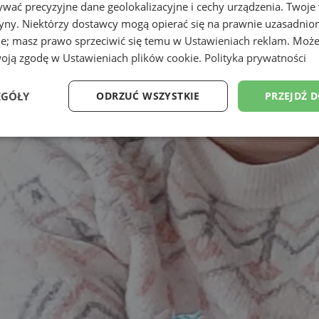
wać precyzyjne dane geolokalizacyjne i cechy urządzenia. Twoje
tryny. Niektórzy dostawcy mogą opierać się na prawnie uzasadnio
ie; masz prawo sprzeciwić się temu w
Ustawieniach reklam
. Może
woją zgodę w
Ustawieniach plików cookie
.
Polityka prywatności
EGÓŁY
ODRZUĆ WSZYSTKIE
PRZEJDŹ 
Wydajność
Targetowanie
Funkcjonalność
Ni
ezbędne
Wydajność
Targetowanie
Funkcjonalność
Niesklasyfikow
ie umożliwiają korzystanie z podstawowych funkcji strony internetowej, takich jak log
Bez niezbędnych plików cookie nie można prawidłowo korzystać ze strony internetowe
Provider
/
Okres
Opis
Domena
przechowywania