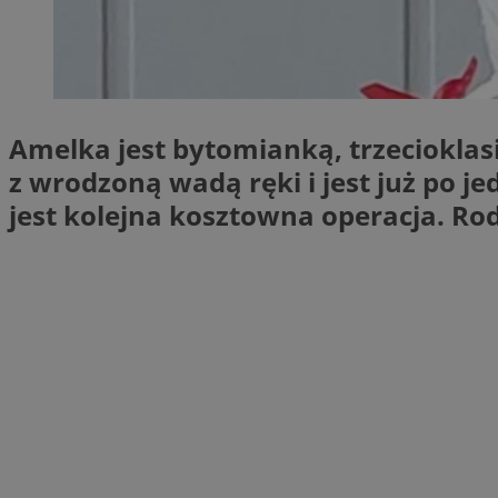
SessID
QeSessID
MvSessID
VISITOR_PRIVACY_
Amelka jest bytomianką, trzecioklas
z wrodzoną wadą ręki i jest już po j
jest kolejna kosztowna operacja. Ro
CookieScriptConse
Nazwa
Nazwa
ustat_X0xfqtibku3
Nazwa
openstat_njalceuxw
_clsk
__gads
ustat_geX0nbp6rXf