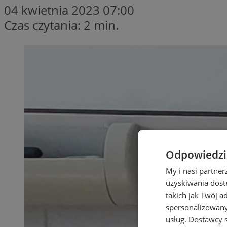
04 kwietnia 2023 07:00
Czas czytania: 2 min.
Odpowiedzia
My i nasi partne
uzyskiwania dost
takich jak Twój a
spersonalizowanyc
usług.
Dostawcy s