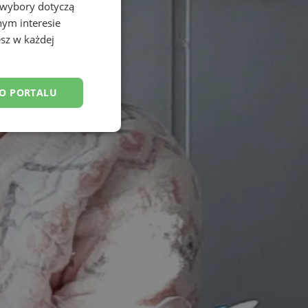
 wybory dotyczą
nym interesie
sz w każdej
DO PORTALU
esklasyfikowane
ane
owanie użytkownika i
j.