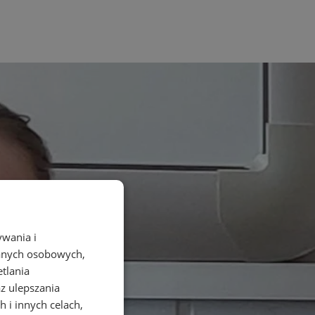
ywania i
danych osobowych,
etlania
az ulepszania
 i innych celach,