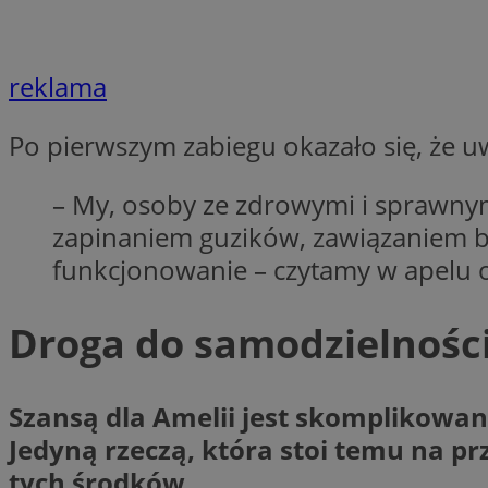
openstat_7lvv2pj2f
FCCDCF
IDE
ustat_mtdvkXhXi15
ustat_4kmuedXpn
__eoi
reklama
ustat_9cqy0z1rXbb
__Secure-
ustat_1dtrlafysd6c
ROLLOUT_TOKEN
Po pierwszym zabiegu okazało się, że u
_clck
ustat_i73X2erXxzt
ustat_xb0w4bmX0c
– My, osoby ze zdrowymi i sprawnym
__gpi
SM
ustat_gp2je732q8z
zapinaniem guzików, zawiązaniem bu
ustat_b5edczww77
funkcjonowanie – czytamy w apelu 
MUID
ustat_vul69yjwn41
_ga
ustat_1Xgp7t6wbtr
Droga do samodzielnośc
ustat_Xr6e69X7acd
ANONCHK
ustat_ta0sug6gbt11
Szansą dla Amelii jest skomplikowan
__Secure-YNID
_clsk
Jedyną rzeczą, która stoi temu na pr
openstat_frdle466
VISITOR_INFO1_LIV
tych środków.
ustat_7ievw06x3dw