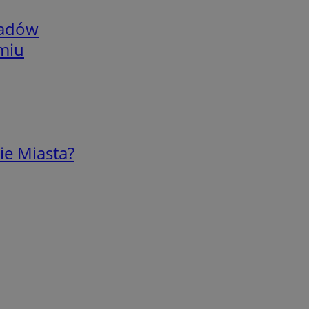
adów
omiu
ie Miasta?