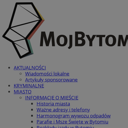
AKTUALNOŚCI
Wiadomości lokalne
Artykuły sponsorowane
KRYMINALNE
MIASTO
INFORMACJE O MIEŚCIE
Historia miasta
Ważne adresy i telefony
Harmonogram wywozu odpadów
Parafie i Msze Święte w Bytomiu
Rozkłady jazdy w Bytomiu