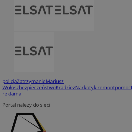
policja
Zatrzymanie
Mariusz
Wołosz
bezpieczeństwo
Kradzież
Narkotyki
remont
pomoc
reklama
Portal należy do sieci