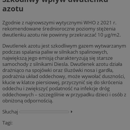
azotu
Zgodnie z najnowszymi wytycznymi WHO z 2021 r.
rekomendowane średnioroczne poziomy stężenia
dwutlenku azotu nie powinny przekraczać 10 µg/m2.
Dwutlenek azotu jest szkodliwym gazem wytwarzanym
podczas spalania paliw w silnikach spalinowych,
największą jego emisją charakteryzują się starsze
samochody z silnikami Diesla. Dwutlenek azotu działa
drażniąco na spojówki oraz śluzówki nosa i gardła,
podrażnia układ oddechowy, może wywołać duszności,
kłucie w klatce piersiowej, przyczynić się do skrócenia
oddechu i zwiększyć podatność na infekcje dróg
oddechowych – szczególnie w przypadku dzieci i osób z
obniżoną odpornością.
Słuchaj
⏵︎
Tagi: