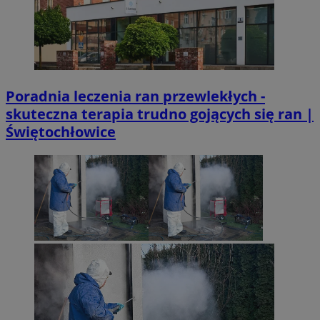
Poradnia leczenia ran przewlekłych -
skuteczna terapia trudno gojących się ran |
Świętochłowice