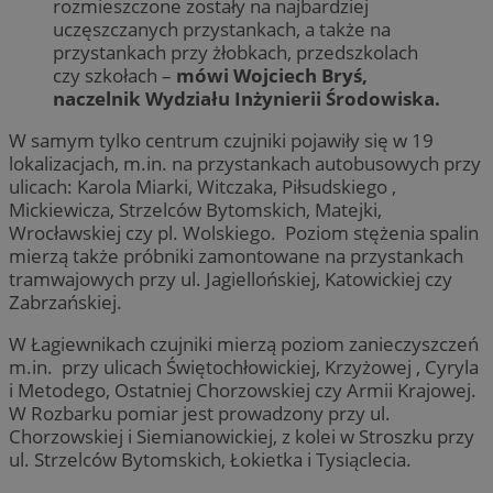
rozmieszczone zostały na najbardziej
uczęszczanych przystankach, a także na
przystankach przy żłobkach, przedszkolach
czy szkołach –
mówi Wojciech Bryś,
naczelnik Wydziału Inżynierii Środowiska.
W samym tylko centrum czujniki pojawiły się w 19
lokalizacjach, m.in. na przystankach autobusowych przy
ulicach: Karola Miarki, Witczaka, Piłsudskiego ,
Mickiewicza, Strzelców Bytomskich, Matejki,
Wrocławskiej czy pl. Wolskiego. Poziom stężenia spalin
mierzą także próbniki zamontowane na przystankach
tramwajowych przy ul. Jagiellońskiej, Katowickiej czy
Zabrzańskiej.
W Łagiewnikach czujniki mierzą poziom zanieczyszczeń
m.in. przy ulicach Świętochłowickiej, Krzyżowej , Cyryla
i Metodego, Ostatniej Chorzowskiej czy Armii Krajowej.
W Rozbarku pomiar jest prowadzony przy ul.
Chorzowskiej i Siemianowickiej, z kolei w Stroszku przy
ul. Strzelców Bytomskich, Łokietka i Tysiąclecia.