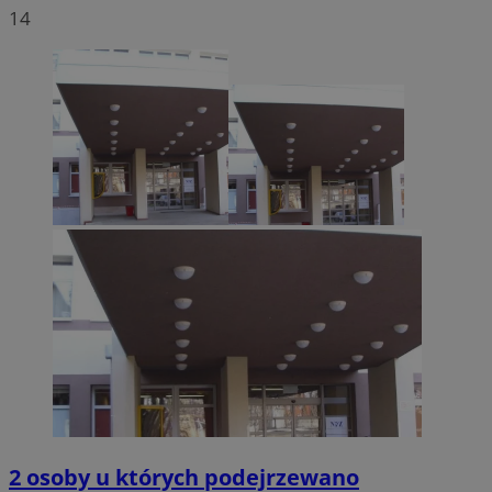
14
2 osoby u których podejrzewano