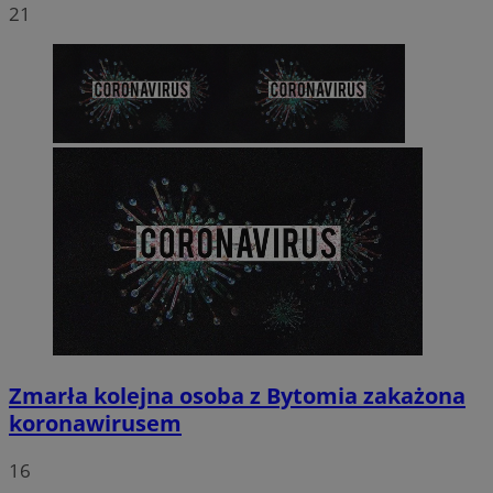
21
Zmarła kolejna osoba z Bytomia zakażona
koronawirusem
16