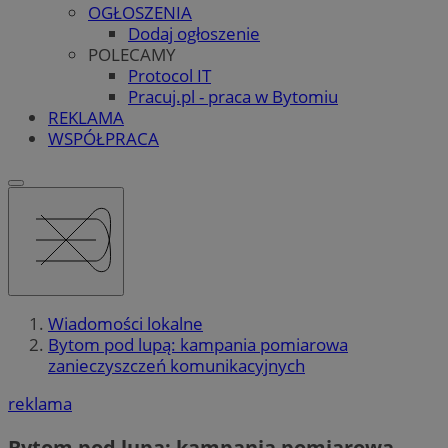
OGŁOSZENIA
Dodaj ogłoszenie
POLECAMY
Protocol IT
Pracuj.pl - praca w Bytomiu
REKLAMA
WSPÓŁPRACA
Wiadomości lokalne
Bytom pod lupą: kampania pomiarowa
zanieczyszczeń komunikacyjnych
reklama
Bytom pod lupą: kampania pomiarowa