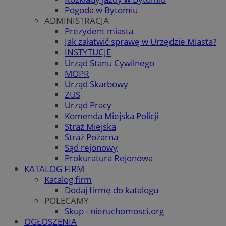
Pogoda w Bytomiu
ADMINISTRACJA
Prezydent miasta
Jak załatwić sprawę w Urzędzie Miasta?
INSTYTUCJE
Urząd Stanu Cywilnego
MOPR
Urząd Skarbowy
ZUS
Urząd Pracy
Komenda Miejska Policji
Straż Miejska
Straż Pożarna
Sąd rejonowy
Prokuratura Rejonowa
KATALOG FIRM
Katalog firm
Dodaj firmę do katalogu
POLECAMY
Skup - nieruchomosci.org
OGŁOSZENIA