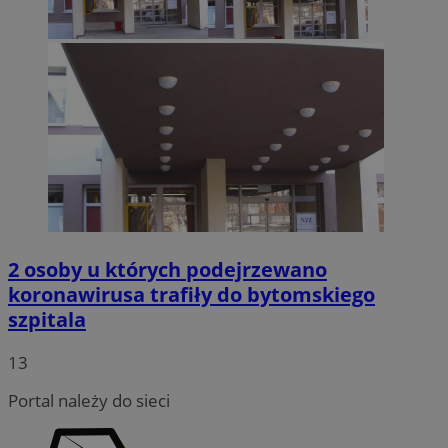
2 osoby u których podejrzewano
koronawirusa trafiły do bytomskiego
szpitala
13
Portal należy do sieci