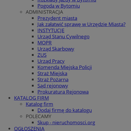
Pogoda w Bytomiu
ADMINISTRACJA
Prezydent miasta
Jak załatwić sprawę w Urzędzie Miasta?
INSTYTUCJE
Urząd Stanu Cywilnego
MOPR
Urząd Skarbowy
ZUS
Urząd Pracy
Komenda Miejska Policji
Straż Miejska
Straż Pożarna
Sąd rejonowy
Prokuratura Rejonowa
KATALOG FIRM
Katalog firm
Dodaj firmę do katalogu
POLECAMY
Skup - nieruchomosci.org
OGŁOSZENIA