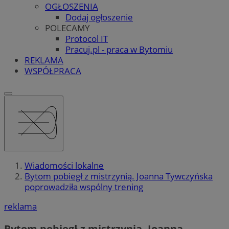
OGŁOSZENIA
Dodaj ogłoszenie
POLECAMY
Protocol IT
Pracuj.pl - praca w Bytomiu
REKLAMA
WSPÓŁPRACA
Wiadomości lokalne
Bytom pobiegł z mistrzynią. Joanna Tywczyńska
poprowadziła wspólny trening
reklama
Bytom pobiegł z mistrzynią. Joanna