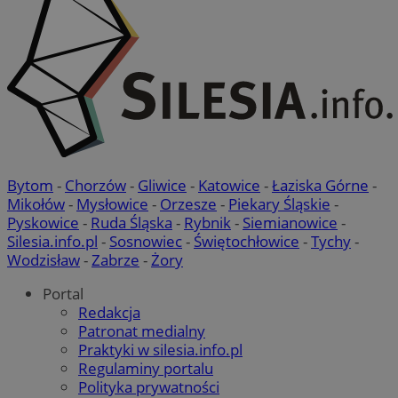
Bytom
-
Chorzów
-
Gliwice
-
Katowice
-
Łaziska Górne
-
Mikołów
-
Mysłowice
-
Orzesze
-
Piekary Śląskie
-
Pyskowice
-
Ruda Śląska
-
Rybnik
-
Siemianowice
-
Silesia.info.pl
-
Sosnowiec
-
Świętochłowice
-
Tychy
-
Wodzisław
-
Zabrze
-
Żory
Portal
Redakcja
Patronat medialny
Praktyki w silesia.info.pl
Regulaminy portalu
Polityka prywatności