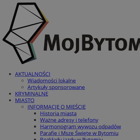
AKTUALNOŚCI
Wiadomości lokalne
Artykuły sponsorowane
KRYMINALNE
MIASTO
INFORMACJE O MIEŚCIE
Historia miasta
Ważne adresy i telefony
Harmonogram wywozu odpadów
Parafie i Msze Święte w Bytomiu
Rozkłady jazdy w Bytomiu