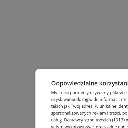
Odpowiedzialne korzystan
My i nasi partnerzy używamy plików c
uzyskiwania dostępu do informacji na
takich jak Twój adres IP, unikalne iden
spersonalizowanych reklam i treści, po
usług.
Dostawcy stron trzecich (1913)
m
w tym wykorzystywać precyzyjne dane 