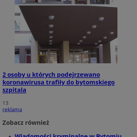
2 osoby u których podejrzewano
koronawirusa trafiły do bytomskiego
szpitala
13
reklama
Zobacz również
Wiadomości kryminalne w Bytomiu