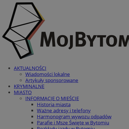
AKTUALNOŚCI
Wiadomości lokalne
Artykuły sponsorowane
KRYMINALNE
MIASTO
INFORMACJE O MIEŚCIE
Historia miasta
Ważne adresy i telefony
Harmonogram wywozu odpadów
Parafie i Msze Święte w Bytomiu
Rozkłady jazdy w Bytomiu