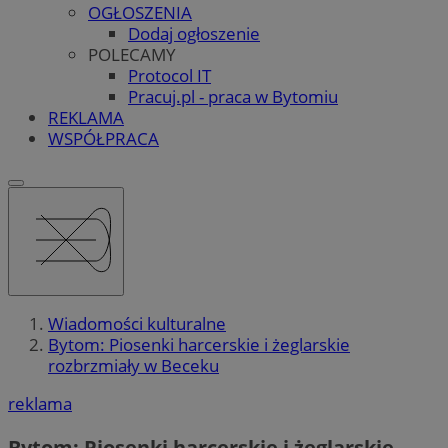
OGŁOSZENIA
Dodaj ogłoszenie
POLECAMY
Protocol IT
Pracuj.pl - praca w Bytomiu
REKLAMA
WSPÓŁPRACA
Wiadomości kulturalne
Bytom: Piosenki harcerskie i żeglarskie
rozbrzmiały w Beceku
reklama
Bytom: Piosenki harcerskie i żeglarskie