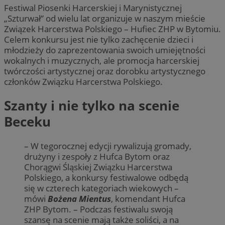
Festiwal Piosenki Harcerskiej i Marynistycznej
„Szturwał” od wielu lat organizuje w naszym mieście
Związek Harcerstwa Polskiego – Hufiec ZHP w Bytomiu.
Celem konkursu jest nie tylko zachęcenie dzieci i
młodzieży do zaprezentowania swoich umiejętności
wokalnych i muzycznych, ale promocja harcerskiej
twórczości artystycznej oraz dorobku artystycznego
członków Związku Harcerstwa Polskiego.
Szanty i nie tylko na scenie
Beceku
– W tegorocznej edycji rywalizują gromady,
drużyny i zespoły z Hufca Bytom oraz
Chorągwi Śląskiej Związku Harcerstwa
Polskiego, a konkursy festiwalowe odbędą
się w czterech kategoriach wiekowych –
mówi
Bożena Mientus
, komendant Hufca
ZHP Bytom. – Podczas festiwalu swoją
szansę na scenie mają także soliści, a na