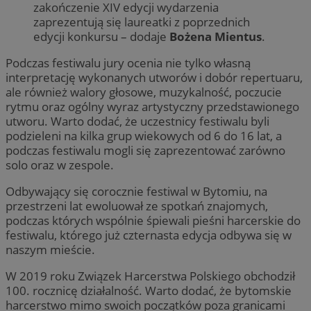
zakończenie XIV edycji wydarzenia
zaprezentują się laureatki z poprzednich
edycji konkursu – dodaje
Bożena Mientus
.
Podczas festiwalu jury ocenia nie tylko własną
interpretację wykonanych utworów i dobór repertuaru,
ale również walory głosowe, muzykalność, poczucie
rytmu oraz ogólny wyraz artystyczny przedstawionego
utworu. Warto dodać, że uczestnicy festiwalu byli
podzieleni na kilka grup wiekowych od 6 do 16 lat, a
podczas festiwalu mogli się zaprezentować zarówno
solo oraz w zespole.
Odbywający się corocznie festiwal w Bytomiu, na
przestrzeni lat ewoluował ze spotkań znajomych,
podczas których wspólnie śpiewali pieśni harcerskie do
festiwalu, którego już czternasta edycja odbywa się w
naszym mieście.
W 2019 roku Związek Harcerstwa Polskiego obchodził
100. rocznicę działalność. Warto dodać, że bytomskie
harcerstwo mimo swoich początków poza granicami