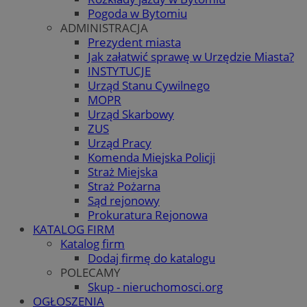
Pogoda w Bytomiu
ADMINISTRACJA
Prezydent miasta
Jak załatwić sprawę w Urzędzie Miasta?
INSTYTUCJE
Urząd Stanu Cywilnego
MOPR
Urząd Skarbowy
ZUS
Urząd Pracy
Komenda Miejska Policji
Straż Miejska
Straż Pożarna
Sąd rejonowy
Prokuratura Rejonowa
KATALOG FIRM
Katalog firm
Dodaj firmę do katalogu
POLECAMY
Skup - nieruchomosci.org
OGŁOSZENIA