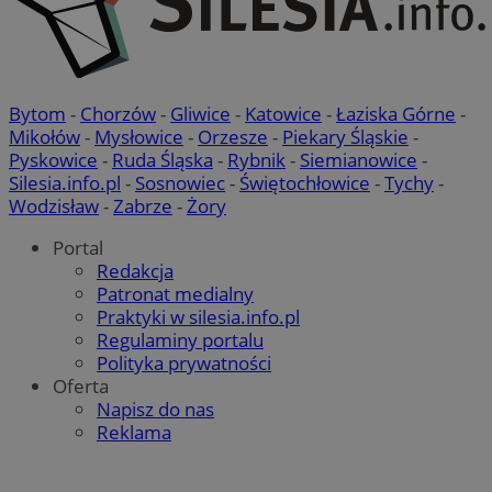
Bytom
-
Chorzów
-
Gliwice
-
Katowice
-
Łaziska Górne
-
Mikołów
-
Mysłowice
-
Orzesze
-
Piekary Śląskie
-
Pyskowice
-
Ruda Śląska
-
Rybnik
-
Siemianowice
-
Silesia.info.pl
-
Sosnowiec
-
Świętochłowice
-
Tychy
-
Wodzisław
-
Zabrze
-
Żory
Portal
Redakcja
Patronat medialny
Praktyki w silesia.info.pl
Regulaminy portalu
Polityka prywatności
Oferta
Napisz do nas
Reklama