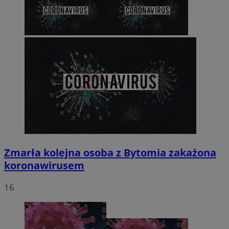
Zmarła kolejna osoba z Bytomia zakażona
koronawirusem
16