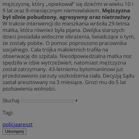
mężczyznę, który „opiekował” się dziećmi w wieku 10 i
9 lat oraz 8-miesięcznym niemowlakiem.
Mężczyzna
był silnie pobudzony, agresywny oraz nietrzeźwy
.
W trakcie interwencji do mieszkania wróciła 29-letnia
matka, która również była pijana. Dwójka starszych
dzieci posiadała widoczne obrażenia, świadczące o tym,
że zostały pobite. O pomoc poproszono pracownika
socjalnego. Cała trójka małoletnich trafiła na
obserwację do szpitala. Nieodpowiedzialna matka noc
spędziła w izbie wytrzeźwień, natomiast mężczyzna
został zatrzymany. 43-letniemu bytomianinowi już
przedstawiono zarzuty uszkodzenia ciała. Decyzją Sądu
zastał aresztowany na 3 miesiące. Grozi mu do 5 lat
pozbawienia wolności.
Słuchaj
⏵︎
Tagi:
policja
areszt
Udostępnij