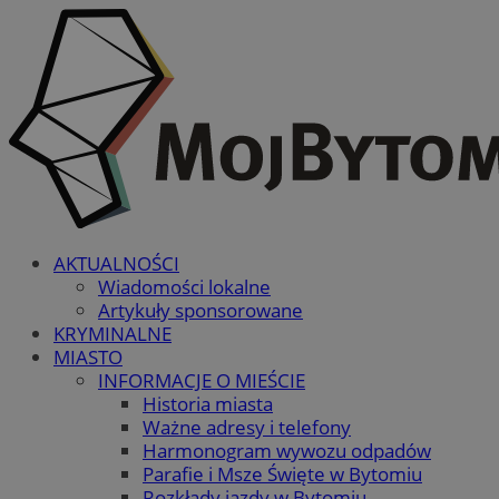
AKTUALNOŚCI
Wiadomości lokalne
Artykuły sponsorowane
KRYMINALNE
MIASTO
INFORMACJE O MIEŚCIE
Historia miasta
Ważne adresy i telefony
Harmonogram wywozu odpadów
Parafie i Msze Święte w Bytomiu
Rozkłady jazdy w Bytomiu