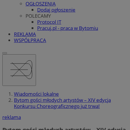
OGŁOSZENIA
Dodaj ogłoszenie
POLECAMY
Protocol IT
Pracuj.pl - praca w Bytomiu
REKLAMA
WSPÓŁPRACA
Wiadomości lokalne
Bytom gości młodych artystów – XIV edycja
Konkursu Choreograficznego już trwa!
reklama
Bytom gości młodych artystów – XIV edycja