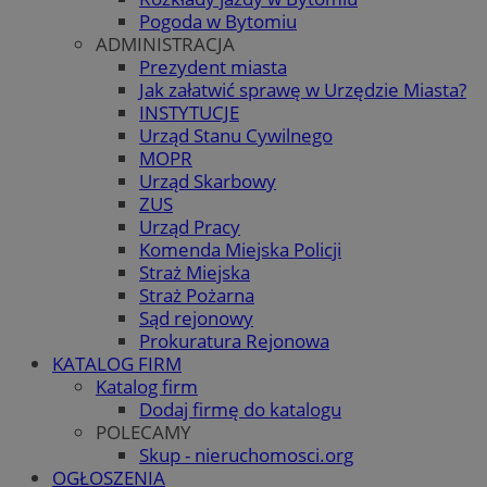
Pogoda w Bytomiu
ADMINISTRACJA
Prezydent miasta
Jak załatwić sprawę w Urzędzie Miasta?
INSTYTUCJE
Urząd Stanu Cywilnego
MOPR
Urząd Skarbowy
ZUS
Urząd Pracy
Komenda Miejska Policji
Straż Miejska
Straż Pożarna
Sąd rejonowy
Prokuratura Rejonowa
KATALOG FIRM
Katalog firm
Dodaj firmę do katalogu
POLECAMY
Skup - nieruchomosci.org
OGŁOSZENIA