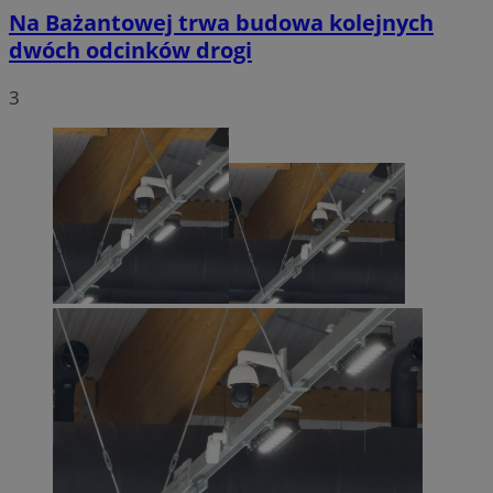
Na Bażantowej trwa budowa kolejnych
dwóch odcinków drogi
3