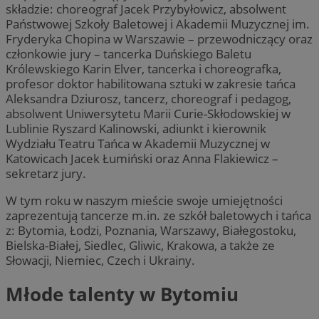
składzie: choreograf Jacek Przybyłowicz, absolwent
Państwowej Szkoły Baletowej i Akademii Muzycznej im.
Fryderyka Chopina w Warszawie – przewodniczący oraz
członkowie jury – tancerka Duńskiego Baletu
Królewskiego Karin Elver, tancerka i choreografka,
profesor doktor habilitowana sztuki w zakresie tańca
Aleksandra Dziurosz, tancerz, choreograf i pedagog,
absolwent Uniwersytetu Marii Curie-Skłodowskiej w
Lublinie Ryszard Kalinowski, adiunkt i kierownik
Wydziału Teatru Tańca w Akademii Muzycznej w
Katowicach Jacek Łumiński oraz Anna Flakiewicz –
sekretarz jury.
W tym roku w naszym mieście swoje umiejętności
zaprezentują tancerze m.in. ze szkół baletowych i tańca
z: Bytomia, Łodzi, Poznania, Warszawy, Białegostoku,
Bielska-Białej, Siedlec, Gliwic, Krakowa, a także ze
Słowacji, Niemiec, Czech i Ukrainy.
Młode talenty w Bytomiu