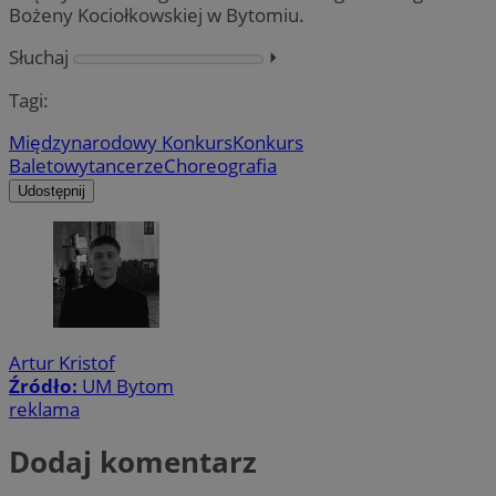
Bożeny Kociołkowskiej w Bytomiu.
Słuchaj
⏵︎
Tagi:
Międzynarodowy Konkurs
Konkurs
Baletowy
tancerze
Choreografia
Udostępnij
Artur Kristof
Źródło:
UM Bytom
reklama
Dodaj komentarz