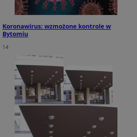
Koronawirus: wzmożone kontrole w
Bytomiu
14