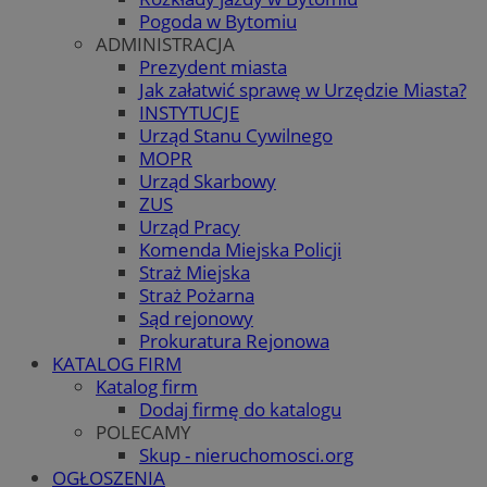
Pogoda w Bytomiu
ADMINISTRACJA
Prezydent miasta
Jak załatwić sprawę w Urzędzie Miasta?
INSTYTUCJE
Urząd Stanu Cywilnego
MOPR
Urząd Skarbowy
ZUS
Urząd Pracy
Komenda Miejska Policji
Straż Miejska
Straż Pożarna
Sąd rejonowy
Prokuratura Rejonowa
KATALOG FIRM
Katalog firm
Dodaj firmę do katalogu
POLECAMY
Skup - nieruchomosci.org
OGŁOSZENIA