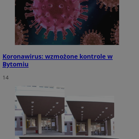
Koronawirus: wzmożone kontrole w
Bytomiu
14