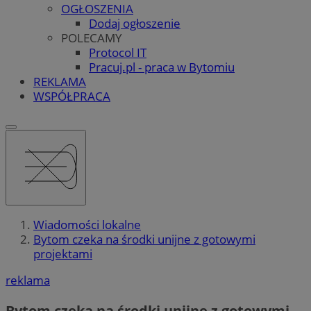
OGŁOSZENIA
Dodaj ogłoszenie
POLECAMY
Protocol IT
Pracuj.pl - praca w Bytomiu
REKLAMA
WSPÓŁPRACA
Wiadomości lokalne
Bytom czeka na środki unijne z gotowymi
projektami
reklama
Bytom czeka na środki unijne z gotowymi