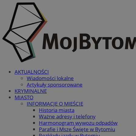
AKTUALNOŚCI
Wiadomości lokalne
Artykuły sponsorowane
KRYMINALNE
MIASTO
INFORMACJE O MIEŚCIE
Historia miasta
Ważne adresy i telefony
Harmonogram wywozu odpadów
Parafie i Msze Święte w Bytomiu
Rozkłady jazdy w Bytomiu