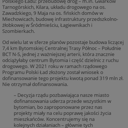
Polskiego Ładu: przebudowę dróg – m.in. Gwarków
Tarnogórskich, Kilara, układu drogowego na os.
Zawadzkiego, 9 Maja na os. fińskich domów w
Miechowicach, budowę infrastruktury przedszkolno-
żłobkowej w Śródmieściu, Łagiewnikach i
Szombierkach.
Od wielu lat w sferze planów pozostaje budowa liczącej
7,4 km Bytomskiej Centralnej Trasy Północ – Południe
BCT N-S, jednej z ważniejszej arterii, która znacznie
odciążyłaby centrum Bytomia i część dzielnic z ruchu
drogowego. W 2021 roku w ramach rządowego
Programu Polski Ład złożony został wniosek o
dofinansowanie tego projektu kwotą ponad 319 mln zł.
Nie otrzymał dofinansowania.
– Decyzja rządu pozbawiająca nasze miasto
dofinansowania uderza przede wszystkim w
bytomian, bo zaproponowane przez nas
projekty miały na celu poprawę jakości życia
mieszkańców. Koncentrujemy się na
kolejnych działaniach – głównie tych