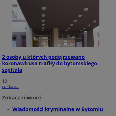
2 osoby u których podejrzewano
koronawirusa trafiły do bytomskiego
szpitala
13
reklama
Zobacz również
Wiadomości kryminalne w Bytomiu