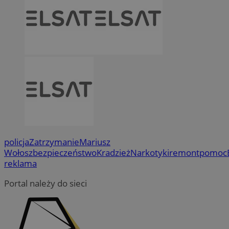
policja
Zatrzymanie
Mariusz
Wołosz
bezpieczeństwo
Kradzież
Narkotyki
remont
pomoc
reklama
Portal należy do sieci