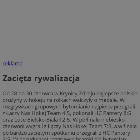
reklama
Zacięta rywalizacja
Od 28 do 30 czerwca w Krynicy-Zdroju najlepsze polskie
drużyny w hokeju na rolkach walczyły o medale. W
rozgrywkach grupowych bytomianie najpierw przegrali
z Łączy Nas Hokej Team 4:5, pokonali HC Pantery 8:5
oraz Luce Bielsko-Biała 12:5. W półfinale niebiesko-
czerwoni wygrali z Łączy Nas Hokej Team 7:3, a w finale
po bardzo zaciętym spotkaniu przegrali z HC Pantery
3:5. W decydującej rozgrywce bramki dla bytomian