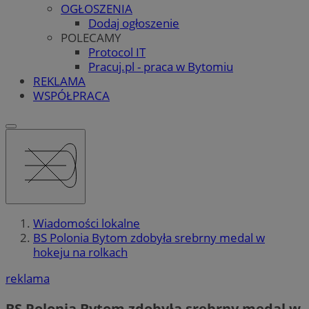
OGŁOSZENIA
Dodaj ogłoszenie
POLECAMY
Protocol IT
Pracuj.pl - praca w Bytomiu
REKLAMA
WSPÓŁPRACA
Wiadomości lokalne
BS Polonia Bytom zdobyła srebrny medal w
hokeju na rolkach
reklama
BS Polonia Bytom zdobyła srebrny medal w