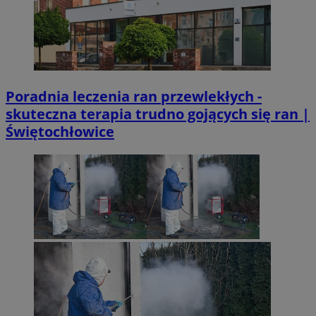
Poradnia leczenia ran przewlekłych -
skuteczna terapia trudno gojących się ran |
Świętochłowice