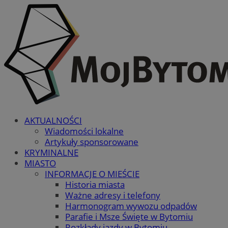
AKTUALNOŚCI
Wiadomości lokalne
Artykuły sponsorowane
KRYMINALNE
MIASTO
INFORMACJE O MIEŚCIE
Historia miasta
Ważne adresy i telefony
Harmonogram wywozu odpadów
Parafie i Msze Święte w Bytomiu
Rozkłady jazdy w Bytomiu