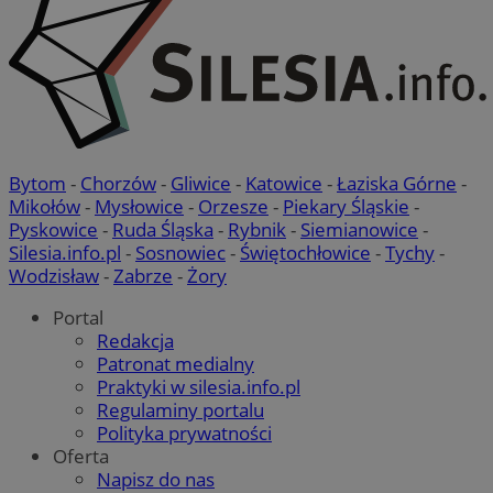
Bytom
-
Chorzów
-
Gliwice
-
Katowice
-
Łaziska Górne
-
Mikołów
-
Mysłowice
-
Orzesze
-
Piekary Śląskie
-
Pyskowice
-
Ruda Śląska
-
Rybnik
-
Siemianowice
-
Silesia.info.pl
-
Sosnowiec
-
Świętochłowice
-
Tychy
-
Wodzisław
-
Zabrze
-
Żory
Portal
Redakcja
Patronat medialny
Praktyki w silesia.info.pl
Regulaminy portalu
Polityka prywatności
Oferta
Napisz do nas