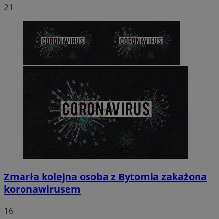
21
Zmarła kolejna osoba z Bytomia zakażona
koronawirusem
16