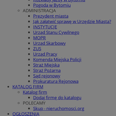
Pogoda w Bytomiu
ADMINISTRACJA
Prezydent miasta
Jak załatwić sprawę w Urzędzie Miasta?
INSTYTUCJE
Urząd Stanu Cywilnego
MOPR
Urząd Skarbowy
ZUS
Urząd Pracy
Komenda Miejska Policji
Straż Miejska
Straż Pożarna
Sąd rejonowy
Prokuratura Rejonowa
KATALOG FIRM
Katalog firm
Dodaj firmę do katalogu
POLECAMY
Skup - nieruchomosci.org
OGŁOSZENIA