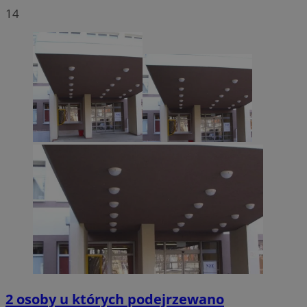
14
2 osoby u których podejrzewano