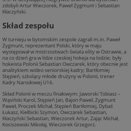
zdobyli Artur Wieczorek, Paweł Zygmunt i Sebastian
Kłaczyński.
Skład zespołu
W turnieju w bytomskim zespole zagrali m.in. Paweł
Zygmunt, reprezentant Polski, który w maju
występował w mistrzostwach świata elity w Ostrawie, a
na co dzień gra w lidze czeskiej hokeja na lodzie; były
hokeista Polonii Sebastian Owczarek, który obecnie jest
analitykiem wideo seniorskiej kadry; Bartłomiej
Stępień, szkolący młode drużyny w Polonii, trener
Kadry Narodowej U16.
Skład Polonii w meczu finałowym: Jaworski Tobiasz –
Wąsiński Karol, Stępień Jan, Bajon Paweł, Zygmunt
Paweł, Proczek Michał, Stępień Bartłomiej, Dybaś
Łukasz, Kiełbicki Szymon, Owczarek Sebastian,
Kłaczyński Sebastian, Wieczorek Artur, Zając Michał,
Kociszewski Mikołaj, Wieczorek Grzegorz.