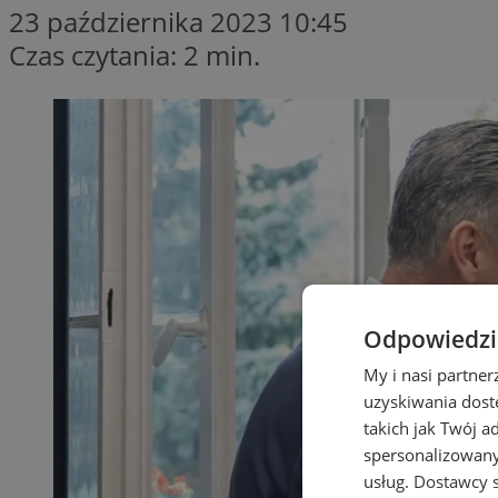
23 października 2023 10:45
Czas czytania: 2 min.
Odpowiedzia
My i nasi partne
uzyskiwania dost
takich jak Twój a
spersonalizowanyc
usług.
Dostawcy s