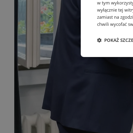
w tym wykorzysty
wyłącznie tej wi
zamiast na zgodz
chwili wycofać s
POKAŻ SZCZ
Niezbędne
Ni
Niezbędne pliki cook
zarządzanie kontem. 
Nazwa