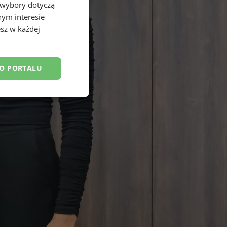
 wybory dotyczą
nym interesie
sz w każdej
DO PORTALU
esklasyfikowane
ane
owanie użytkownika i
j.