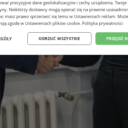
wać precyzyjne dane geolokalizacyjne i cechy urządzenia. Twoje
tryny. Niektórzy dostawcy mogą opierać się na prawnie uzasadnio
ie; masz prawo sprzeciwić się temu w
Ustawieniach reklam
. Może
woją zgodę w
Ustawieniach plików cookie
.
Polityka prywatności
EGÓŁY
ODRZUĆ WSZYSTKIE
PRZEJDŹ 
Wydajność
Targetowanie
Funkcjonalność
Ni
ezbędne
Wydajność
Targetowanie
Funkcjonalność
Niesklasyfikow
ie umożliwiają korzystanie z podstawowych funkcji strony internetowej, takich jak log
Bez niezbędnych plików cookie nie można prawidłowo korzystać ze strony internetowe
Provider
/
Okres
Opis
Domena
przechowywania