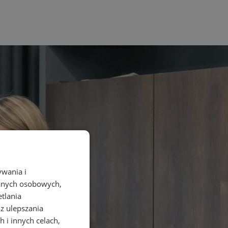
ywania i
danych osobowych,
etlania
az ulepszania
 i innych celach,