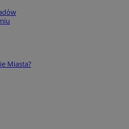
adów
omiu
ie Miasta?