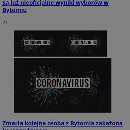
Są już nieoficjalne wyniki wyborów w
Bytomiu
21
Zmarła kolejna osoba z Bytomia zakażona