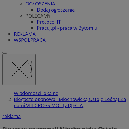
OGŁOSZENIA
Dodaj ogłoszenie
POLECAMY
Protocol IT
Pracuj.pl - praca w Bytomiu
REKLAMA
WSPÓŁPRACA
Wiadomości lokalne
Biegacze opanowali Miechowicką Ostoję Leśną! Za
nami VIII CROSS-MOL [ZDJĘCIA]
reklama
Biegacze opanowali Miechowicką Ostoję