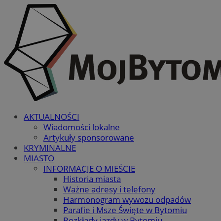
AKTUALNOŚCI
Wiadomości lokalne
Artykuły sponsorowane
KRYMINALNE
MIASTO
INFORMACJE O MIEŚCIE
Historia miasta
Ważne adresy i telefony
Harmonogram wywozu odpadów
Parafie i Msze Święte w Bytomiu
Rozkłady jazdy w Bytomiu