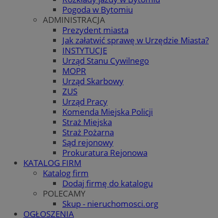
Pogoda w Bytomiu
ADMINISTRACJA
Prezydent miasta
Jak załatwić sprawę w Urzędzie Miasta?
INSTYTUCJE
Urząd Stanu Cywilnego
MOPR
Urząd Skarbowy
ZUS
Urząd Pracy
Komenda Miejska Policji
Straż Miejska
Straż Pożarna
Sąd rejonowy
Prokuratura Rejonowa
KATALOG FIRM
Katalog firm
Dodaj firmę do katalogu
POLECAMY
Skup - nieruchomosci.org
OGŁOSZENIA