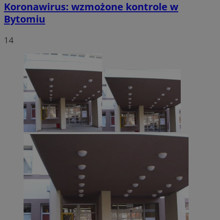
Koronawirus: wzmożone kontrole w
Bytomiu
14