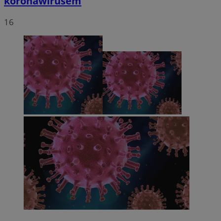
koronawirusem
16