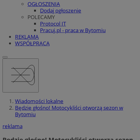
OGŁOSZENIA
Dodaj ogłoszenie
POLECAMY
Protocol IT
Pracuj.pl - praca w Bytomiu
REKLAMA
WSPÓŁPRACA
Wiadomości lokalne
Będzie głośno! Motocykliści otworzą sezon w
Bytomiu
reklama
Będzie głośno! Motocykliści otworzą sezon