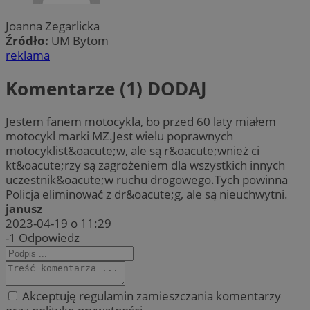
Joanna Zegarlicka
Źródło:
UM Bytom
reklama
Komentarze (1)
DODAJ
Jestem fanem motocykla, bo przed 60 laty miałem
motocykl marki MZ.Jest wielu poprawnych
motocyklist&oacute;w, ale są r&oacute;wnież ci
kt&oacute;rzy są zagrożeniem dla wszystkich innych
uczestnik&oacute;w ruchu drogowego.Tych powinna
Policja eliminować z dr&oacute;g, ale są nieuchwytni.
janusz
2023-04-19 o 11:29
-1
Odpowiedz
Akceptuję regulamin zamieszczania komentarzy