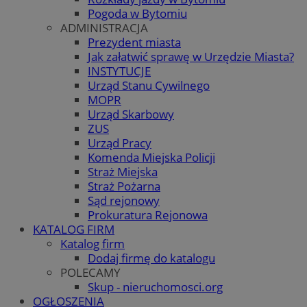
Pogoda w Bytomiu
ADMINISTRACJA
Prezydent miasta
Jak załatwić sprawę w Urzędzie Miasta?
INSTYTUCJE
Urząd Stanu Cywilnego
MOPR
Urząd Skarbowy
ZUS
Urząd Pracy
Komenda Miejska Policji
Straż Miejska
Straż Pożarna
Sąd rejonowy
Prokuratura Rejonowa
KATALOG FIRM
Katalog firm
Dodaj firmę do katalogu
POLECAMY
Skup - nieruchomosci.org
OGŁOSZENIA