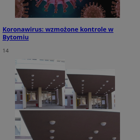
Koronawirus: wzmożone kontrole w
Bytomiu
14