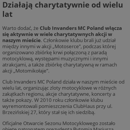
Działają charytatywnie od wielu
lat
Warto dodać, że
Club Invanders MC Poland włącza
się aktywnie w wiele charytatywnych akcji w
naszym mieście
. Członkowie klubu brali już udział
między innymi w akcji „Motoserce”, podczas której
organizowano zbiórkę krwi połączoną z paradą
motocyklową, występami muzycznymi i innymi
atrakcjami, a także zbiórkę charytatywną w ramach
akcji „Motomikołaje”.
Club Invanders MC Poland działa w naszym mieście od
wielu lat, organizując zloty motocyklowe w różnych
zakątkach regionu, akcje charytatywne, koncerty a
także pokazy. W 2010 roku członkowie klubu
wyremontowali pomieszczenia ClubHaus przy ul.
Brzezińskiej 27, który stał się ich siedzibą.
Oficjalne Otwarcie Sezonu Motocyklowego zostało
objęte patronatem prezydenta Bytomia Mariusza