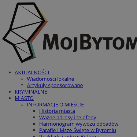
AKTUALNOŚCI
Wiadomości lokalne
Artykuły sponsorowane
KRYMINALNE
MIASTO
INFORMACJE O MIEŚCIE
Historia miasta
Ważne adresy i telefony
Harmonogram wywozu odpadów
Parafie i Msze Święte w Bytomiu
Rozkłady jazdy w Bytomiu