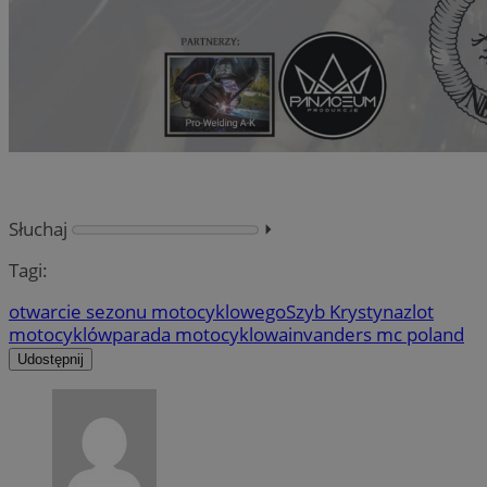
Słuchaj
⏵︎
Tagi:
otwarcie sezonu motocyklowego
Szyb Krystyna
zlot
motocyklów
parada motocyklowa
invanders mc poland
Udostępnij