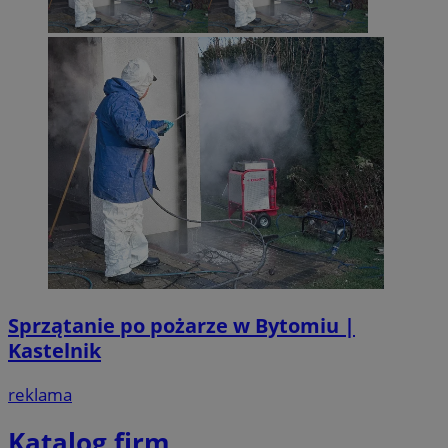
Sprzątanie po pożarze w Bytomiu |
Kastelnik
reklama
Katalog firm