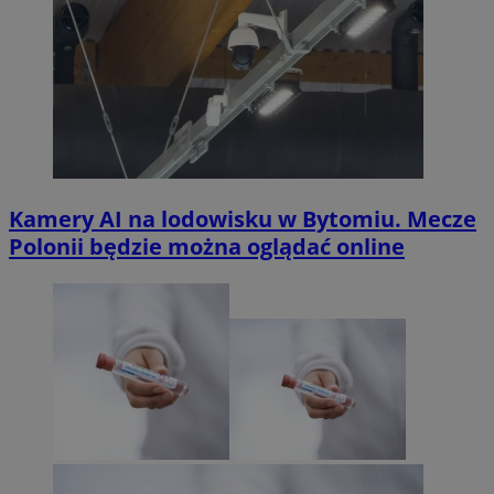
Kamery AI na lodowisku w Bytomiu. Mecze
Polonii będzie można oglądać online