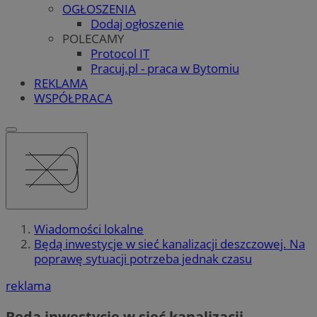
OGŁOSZENIA
Dodaj ogłoszenie
POLECAMY
Protocol IT
Pracuj.pl - praca w Bytomiu
REKLAMA
WSPÓŁPRACA
Wiadomości lokalne
Będą inwestycje w sieć kanalizacji deszczowej. Na
poprawę sytuacji potrzeba jednak czasu
reklama
Będą inwestycje w sieć kanalizacji