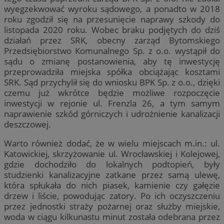
wyegzekwować wyroku sądowego, a ponadto w 2018
roku zgodził się na przesunięcie naprawy szkody do
listopada 2020 roku. Wobec braku podjętych do dziś
działań przez SRK, obecny zarząd Bytomskiego
Przedsiębiorstwo Komunalnego Sp. z o.o. wystąpił do
sądu o zmianę postanowienia, aby tę inwestycję
przeprowadziła miejska spółka obciążając kosztami
SRK. Sąd przychylił się do wniosku BPK Sp. z o.o., dzięki
czemu już wkrótce będzie możliwe rozpoczęcie
inwestycji w rejonie ul. Frenzla 26, a tym samym
naprawienie szkód górniczych i udrożnienie kanalizacji
deszczowej.
Warto również dodać, że w wielu miejscach m.in.: ul.
Katowickiej, skrzyżowanie ul. Wrocławskiej i Kolejowej,
gdzie dochodziło do lokalnych podtopień, były
studzienki kanalizacyjne zatkane przez samą ulewę,
która spłukała do nich piasek, kamienie czy gałęzie
drzew i liście, powodując zatory. Po ich oczyszczeniu
przez jednostki straży pożarnej oraz służby miejskie,
woda w ciągu kilkunastu minut została odebrana przez