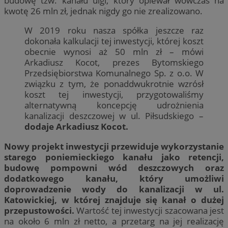
budowę tzw. kanału ulgi, który opiewał wówczas na
kwotę 26 mln zł, jednak nigdy go nie zrealizowano.
W 2019 roku nasza spółka jeszcze raz
dokonała kalkulacji tej inwestycji, której koszt
obecnie wynosi aż 50 mln zł – mówi
Arkadiusz Kocot, prezes Bytomskiego
Przedsiębiorstwa Komunalnego Sp. z o.o. W
związku z tym, że ponaddwukrotnie wzrósł
koszt tej inwestycji, przygotowaliśmy
alternatywną koncepcję udrożnienia
kanalizacji deszczowej w ul. Piłsudskiego –
dodaje Arkadiusz Kocot.
Nowy projekt inwestycji przewiduje wykorzystanie
starego poniemieckiego kanału jako retencji,
budowę pompowni wód deszczowych oraz
dodatkowego kanału, który umożliwi
doprowadzenie wody do kanalizacji w ul.
Katowickiej, w której znajduje się kanał o dużej
przepustowości.
Wartość tej inwestycji szacowana jest
na około 6 mln zł netto, a przetarg na jej realizację