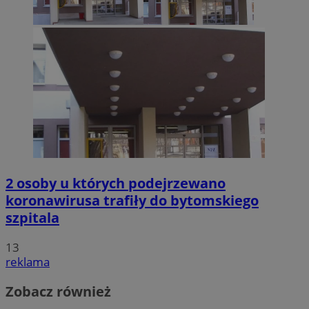
2 osoby u których podejrzewano
koronawirusa trafiły do bytomskiego
szpitala
13
reklama
Zobacz również