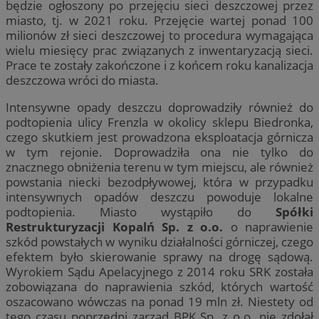
będzie ogłoszony po przejęciu sieci deszczowej przez
miasto, tj. w 2021 roku. Przejęcie wartej ponad 100
milionów zł sieci deszczowej to procedura wymagająca
wielu miesięcy prac związanych z inwentaryzacją sieci.
Prace te zostały zakończone i z końcem roku kanalizacja
deszczowa wróci do miasta.
Intensywne opady deszczu doprowadziły również do
podtopienia ulicy Frenzla w okolicy sklepu Biedronka,
czego skutkiem jest prowadzona eksploatacja górnicza
w tym rejonie. Doprowadziła ona nie tylko do
znacznego obniżenia terenu w tym miejscu, ale również
powstania niecki bezodpływowej, która w przypadku
intensywnych opadów deszczu powoduje lokalne
podtopienia. Miasto wystąpiło do
Spółki
Restrukturyzacji Kopalń Sp. z o.o.
o naprawienie
szkód powstałych w wyniku działalności górniczej, czego
efektem było skierowanie sprawy na drogę sądową.
Wyrokiem Sądu Apelacyjnego z 2014 roku SRK została
zobowiązana do naprawienia szkód, których wartość
oszacowano wówczas na ponad 19 mln zł. Niestety od
tego czasu poprzedni zarząd BPK Sp. z o.o. nie zdołał