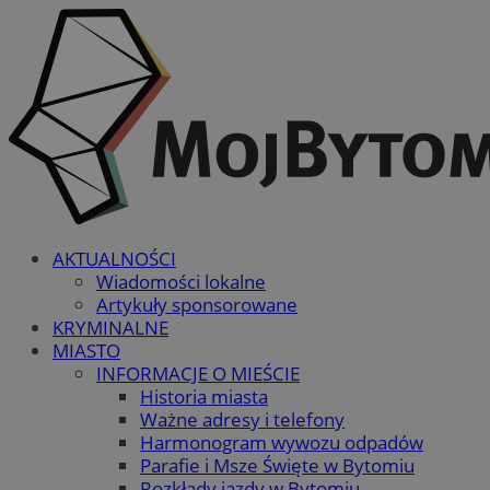
AKTUALNOŚCI
Wiadomości lokalne
Artykuły sponsorowane
KRYMINALNE
MIASTO
INFORMACJE O MIEŚCIE
Historia miasta
Ważne adresy i telefony
Harmonogram wywozu odpadów
Parafie i Msze Święte w Bytomiu
Rozkłady jazdy w Bytomiu