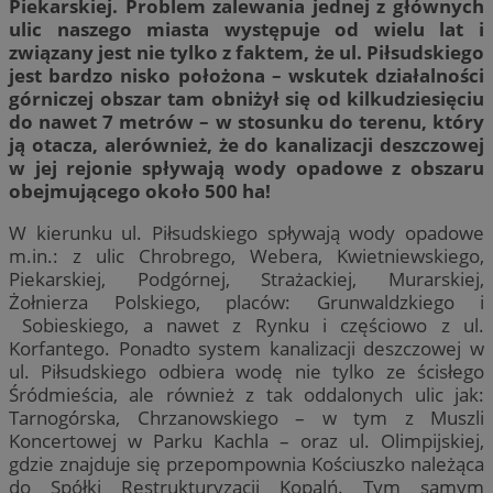
Piekarskiej. Problem zalewania jednej z głównych
ulic naszego miasta występuje od wielu lat i
związany jest nie tylko z faktem, że ul. Piłsudskiego
jest bardzo nisko położona – wskutek działalności
górniczej obszar tam obniżył się od kilkudziesięciu
do nawet 7 metrów – w stosunku do terenu, który
ją otacza, alerównież, że do kanalizacji deszczowej
w jej rejonie spływają wody opadowe z obszaru
obejmującego około 500 ha!
W kierunku ul. Piłsudskiego spływają wody opadowe
m.in.: z ulic Chrobrego, Webera, Kwietniewskiego,
Piekarskiej, Podgórnej, Strażackiej, Murarskiej,
Żołnierza Polskiego, placów: Grunwaldzkiego i
Sobieskiego, a nawet z Rynku i częściowo z ul.
Korfantego. Ponadto system kanalizacji deszczowej w
ul. Piłsudskiego odbiera wodę nie tylko ze ścisłego
Śródmieścia, ale również z tak oddalonych ulic jak:
Tarnogórska, Chrzanowskiego – w tym z Muszli
Koncertowej w Parku Kachla – oraz ul. Olimpijskiej,
gdzie znajduje się przepompownia Kościuszko należąca
do Spółki Restrukturyzacji Kopalń. Tym samym