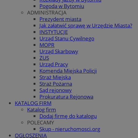
Pogoda w Bytomiu
ADMINISTRACJA
Prezydent miasta
Jak załatwić sprawę w Urzędzie Miasta?
INSTYTUCJE
Urząd Stanu Cywilnego
MOPR
Urząd Skarbowy
ZUS
Urząd Pracy
Komenda Miejska Policji
Straż Miejska
Straż Pożarna
Sąd rejonowy
Prokuratura Rejonowa
KATALOG FIRM
Katalog firm
Dodaj firmę do katalogu
POLECAMY
Skup - nieruchomosci.org
OGŁOSZENIA