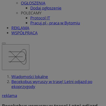
OGŁOSZENIA
Dodaj ogłoszenie
POLECAMY
Protocol IT
Pracuj.pl - praca w Bytomiu
REKLAMA
WSPÓŁPRACA
Wiadomości lokalne
Becekobus wyruszy w trasę! Letni odjazd po
ekoprzygody
reklama
Becekobus wyruszy w trasę! Letni odjazd