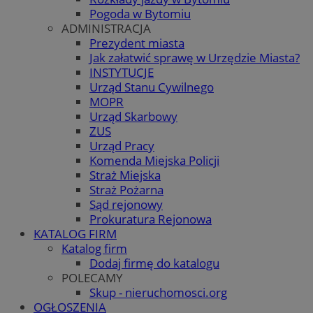
Pogoda w Bytomiu
ADMINISTRACJA
Prezydent miasta
Jak załatwić sprawę w Urzędzie Miasta?
INSTYTUCJE
Urząd Stanu Cywilnego
MOPR
Urząd Skarbowy
ZUS
Urząd Pracy
Komenda Miejska Policji
Straż Miejska
Straż Pożarna
Sąd rejonowy
Prokuratura Rejonowa
KATALOG FIRM
Katalog firm
Dodaj firmę do katalogu
POLECAMY
Skup - nieruchomosci.org
OGŁOSZENIA