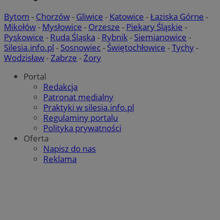
Bytom
-
Chorzów
-
Gliwice
-
Katowice
-
Łaziska Górne
-
Mikołów
-
Mysłowice
-
Orzesze
-
Piekary Śląskie
-
Pyskowice
-
Ruda Śląska
-
Rybnik
-
Siemianowice
-
Silesia.info.pl
-
Sosnowiec
-
Świętochłowice
-
Tychy
-
Wodzisław
-
Zabrze
-
Żory
Portal
Redakcja
Patronat medialny
Praktyki w silesia.info.pl
Regulaminy portalu
Polityka prywatności
Oferta
Napisz do nas
Reklama