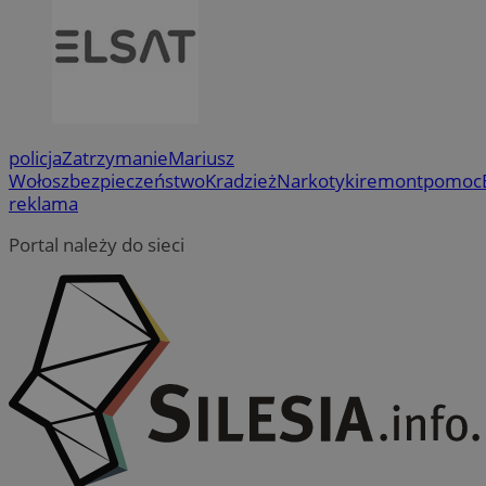
policja
Zatrzymanie
Mariusz
Wołosz
bezpieczeństwo
Kradzież
Narkotyki
remont
pomoc
reklama
Portal należy do sieci