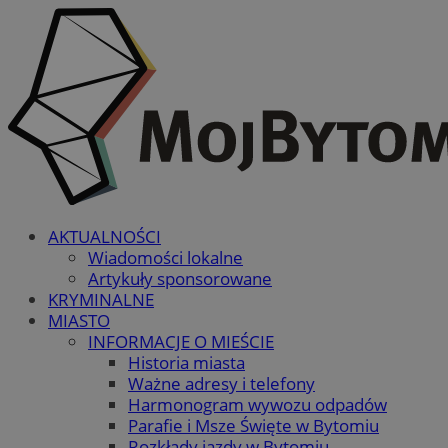
AKTUALNOŚCI
Wiadomości lokalne
Artykuły sponsorowane
KRYMINALNE
MIASTO
INFORMACJE O MIEŚCIE
Historia miasta
Ważne adresy i telefony
Harmonogram wywozu odpadów
Parafie i Msze Święte w Bytomiu
Rozkłady jazdy w Bytomiu