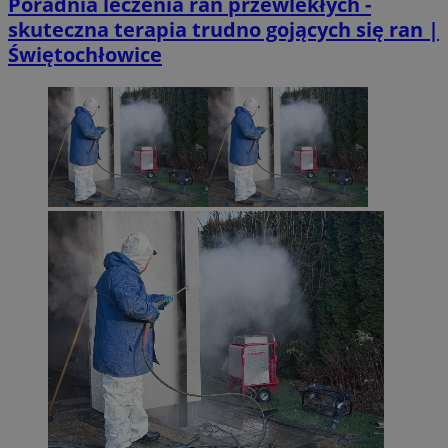
Poradnia leczenia ran przewlekłych -
skuteczna terapia trudno gojących się ran |
Świętochłowice