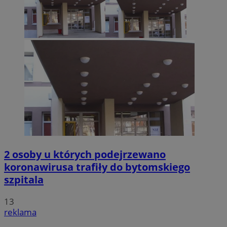
2 osoby u których podejrzewano
koronawirusa trafiły do bytomskiego
szpitala
13
reklama