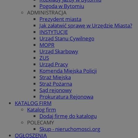
Pogoda w Bytomiu
ADMINISTRACJA
Prezydent miasta
Jak załatwić sprawę w Urzędzie Miasta?
INSTYTUCJE
Urząd Stanu Cywilnego
MOPR
Urząd Skarbowy
ZUS
Urząd Pracy
Komenda Miejska Policji
Straż Miejska
Straż Pożarna
Sąd rejonowy
Prokuratura Rejonowa
KATALOG FIRM
Katalog firm
Dodaj firmę do katalogu
POLECAMY
Skup - nieruchomosci.org
OGŁOSZENIA