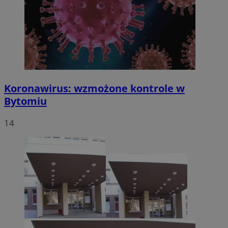
Koronawirus: wzmożone kontrole w
Bytomiu
14