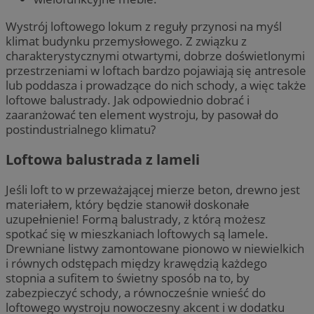
Wystrój loftowego lokum z reguły przynosi na myśl
klimat budynku przemysłowego. Z związku z
charakterystycznymi otwartymi, dobrze doświetlonymi
przestrzeniami w loftach bardzo pojawiają się antresole
lub poddasza i prowadzące do nich schody, a więc także
loftowe balustrady. Jak odpowiednio dobrać i
zaaranżować ten element wystroju, by pasował do
postindustrialnego klimatu?
Loftowa balustrada z lameli
Jeśli loft to w przeważającej mierze beton, drewno jest
materiałem, który będzie stanowił doskonałe
uzupełnienie! Formą balustrady, z którą możesz
spotkać się w mieszkaniach loftowych są lamele.
Drewniane listwy zamontowane pionowo w niewielkich
i równych odstępach między krawędzią każdego
stopnia a sufitem to świetny sposób na to, by
zabezpieczyć schody, a równocześnie wnieść do
loftowego wystroju nowoczesny akcent i w dodatku