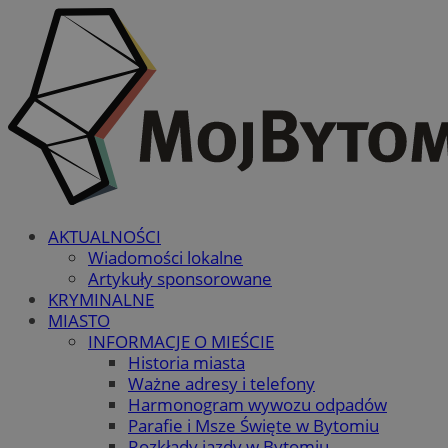
AKTUALNOŚCI
Wiadomości lokalne
Artykuły sponsorowane
KRYMINALNE
MIASTO
INFORMACJE O MIEŚCIE
Historia miasta
Ważne adresy i telefony
Harmonogram wywozu odpadów
Parafie i Msze Święte w Bytomiu
Rozkłady jazdy w Bytomiu