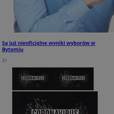
Są już nieoficjalne wyniki wyborów w
Bytomiu
21