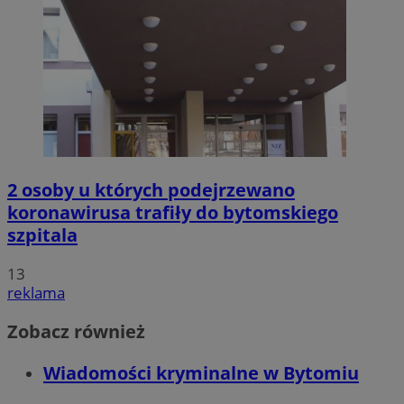
2 osoby u których podejrzewano
koronawirusa trafiły do bytomskiego
szpitala
13
reklama
Zobacz również
Wiadomości kryminalne w Bytomiu