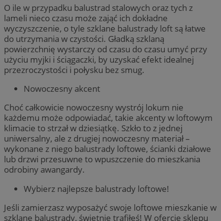
O ile w przypadku balustrad stalowych oraz tych z
lameli nieco czasu może zająć ich dokładne
wyczyszczenie, o tyle szklane balustrady loft są łatwe
do utrzymania w czystości. Gładką szklaną
powierzchnię wystarczy od czasu do czasu umyć przy
użyciu myjki i ściągaczki, by uzyskać efekt idealnej
przezroczystości i połysku bez smug.
Nowoczesny akcent
Choć całkowicie nowoczesny wystrój lokum nie
każdemu może odpowiadać, takie akcenty w loftowym
klimacie to strzał w dziesiątkę. Szkło to z jednej
uniwersalny, ale z drugiej nowoczesny materiał –
wykonane z niego balustrady loftowe, ścianki działowe
lub drzwi przesuwne to wpuszczenie do mieszkania
odrobiny awangardy.
Wybierz najlepsze balustrady loftowe!
Jeśli zamierzasz wyposażyć swoje loftowe mieszkanie w
szklane balustrady, świetnie trafiłeś! W ofercie sklepu