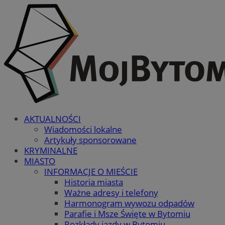
AKTUALNOŚCI
Wiadomości lokalne
Artykuły sponsorowane
KRYMINALNE
MIASTO
INFORMACJE O MIEŚCIE
Historia miasta
Ważne adresy i telefony
Harmonogram wywozu odpadów
Parafie i Msze Święte w Bytomiu
Rozkłady jazdy w Bytomiu