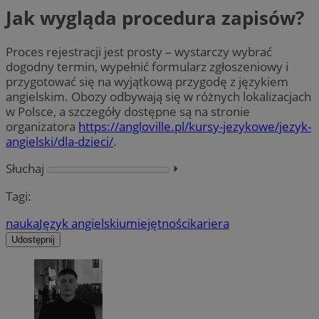
Jak wygląda procedura zapisów?
Proces rejestracji jest prosty – wystarczy wybrać
dogodny termin, wypełnić formularz zgłoszeniowy i
przygotować się na wyjątkową przygodę z językiem
angielskim. Obozy odbywają się w różnych lokalizacjach
w Polsce, a szczegóły dostępne są na stronie
organizatora
https://angloville.pl/kursy-jezykowe/jezyk-
angielski/dla-dzieci/
.
Słuchaj
⏵︎
Tagi:
nauka
Język angielski
umiejętności
kariera
Udostępnij