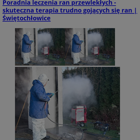
Poradnia leczenia ran przewlekłych -
skuteczna terapia trudno gojących się ran |
Świętochłowice