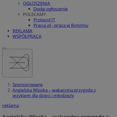
OGŁOSZENIA
Dodaj ogłoszenie
POLECAMY
Protocol IT
Pracuj.pl - praca w Bytomiu
REKLAMA
WSPÓŁPRACA
Sponsorowane
Angielska Wioska – wakacyjna przygoda z
językiem dla dzieci i młodzieży
reklama
Angielska Wioska – wakacyjna przygoda z