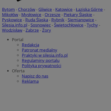
Bytom
-
Chorzów
-
Gliwice
-
Katowice
-
Łaziska Górne
-
Mikołów
-
Mysłowice
-
Orzesze
-
Piekary Śląskie
-
Pyskowice
-
Ruda Śląska
-
Rybnik
-
Siemianowice
-
Silesia.info.pl
-
Sosnowiec
-
Świętochłowice
-
Tychy
-
Wodzisław
-
Zabrze
-
Żory
Portal
Redakcja
Patronat medialny
Praktyki w silesia.info.pl
Regulaminy portalu
Polityka prywatności
Oferta
Napisz do nas
Reklama