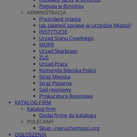
Pogoda w Bytomiu
ADMINISTRACJA
Prezydent miasta
Jak załatwić sprawę w Urzędzie Miasta?
INSTYTUCJE
Urząd Stanu Cywilnego
MOPR
Urząd Skarbowy
ZUS
Urząd Pracy
Komenda Miejska Policji
Straż Miejska
Straż Pożarna
Sąd rejonowy
Prokuratura Rejonowa
KATALOG FIRM
Katalog firm
Dodaj firmę do katalogu
POLECAMY
Skup - nieruchomosci.org
OGŁOSZENIA