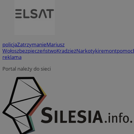
policja
Zatrzymanie
Mariusz
Wołosz
bezpieczeństwo
Kradzież
Narkotyki
remont
pomoc
reklama
Portal należy do sieci