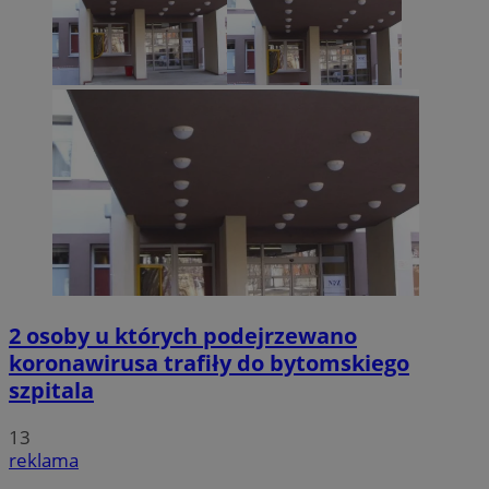
2 osoby u których podejrzewano
koronawirusa trafiły do bytomskiego
szpitala
13
reklama