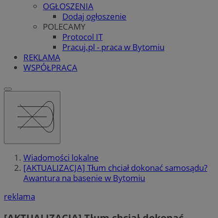
OGŁOSZENIA
Dodaj ogłoszenie
POLECAMY
Protocol IT
Pracuj.pl - praca w Bytomiu
REKLAMA
WSPÓŁPRACA
Wiadomości lokalne
[AKTUALIZACJA] Tłum chciał dokonać samosądu?
Awantura na basenie w Bytomiu
reklama
[AKTUALIZACJA] Tłum chciał dokonać