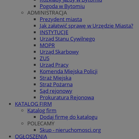
Pogoda w Bytomiu
ADMINISTRACJA
Prezydent miasta
Jak załatwić sprawę w Urzędzie Miasta?
INSTYTUCJE
Urząd Stanu Cywilnego
MOPR
Urząd Skarbowy
ZUS
Urząd Pracy
Komenda Miejska Policji
Straż Miejska
Straż Pożarna
Sąd rejonowy
Prokuratura Rejonowa
KATALOG FIRM
Katalog firm
Dodaj firmę do katalogu
POLECAMY
Skup - nieruchomosci.org
OGŁOSZENIA