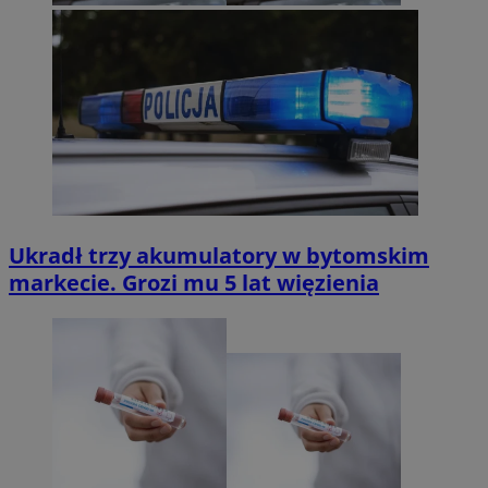
Ukradł trzy akumulatory w bytomskim
markecie. Grozi mu 5 lat więzienia