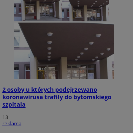
2 osoby u których podejrzewano
koronawirusa trafiły do bytomskiego
szpitala
13
reklama