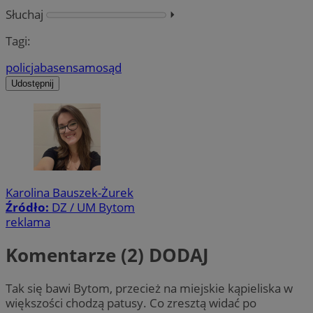
Słuchaj
⏵︎
Tagi:
policja
basen
samosąd
Udostępnij
Karolina Bauszek-Żurek
Źródło:
DZ / UM Bytom
reklama
Komentarze (2)
DODAJ
Tak się bawi Bytom, przecież na miejskie kąpieliska w
większości chodzą patusy. Co zresztą widać po