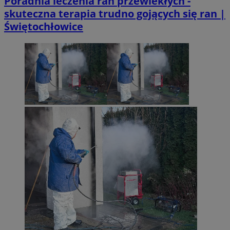
Poradnia leczenia ran przewlekłych -
skuteczna terapia trudno gojących się ran |
Świętochłowice