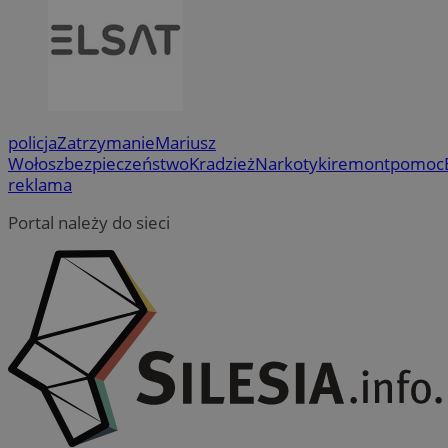
policja
Zatrzymanie
Mariusz
Wołosz
bezpieczeństwo
Kradzież
Narkotyki
remont
pomoc
reklama
Portal należy do sieci