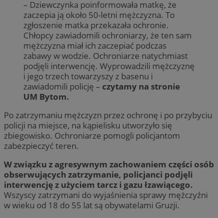
– Dziewczynka poinformowała matkę, że
zaczepia ją około 50-letni mężczyzna. To
zgłoszenie matka przekazała ochronie.
Chłopcy zawiadomili ochroniarzy, że ten sam
mężczyzna miał ich zaczepiać podczas
zabawy w wodzie. Ochroniarze natychmiast
podjęli interwencję. Wyprowadzili mężczyznę
i jego trzech towarzyszy z basenu i
zawiadomili policję –
czytamy na stronie
UM Bytom.
Po zatrzymaniu mężczyzn przez ochronę i po przybyciu
policji na miejsce, na kąpielisku utworzyło się
zbiegowisko. Ochroniarze pomogli policjantom
zabezpieczyć teren.
W związku z agresywnym zachowaniem części osób
obserwujących zatrzymanie, policjanci podjęli
interwencję z użyciem tarcz i gazu łzawiącego.
Wszyscy zatrzymani do wyjaśnienia sprawy mężczyźni
w wieku od 18 do 55 lat są obywatelami Gruzji.