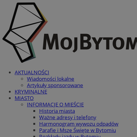
AKTUALNOŚCI
Wiadomości lokalne
Artykuły sponsorowane
KRYMINALNE
MIASTO
INFORMACJE O MIEŚCIE
Historia miasta
Ważne adresy i telefony
Harmonogram wywozu odpadów
Parafie i Msze Święte w Bytomiu
Rozkłady jazdy w Bytomiu