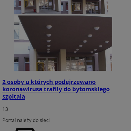
2 osoby u których podejrzewano
koronawirusa trafiły do bytomskiego
szpitala
13
Portal należy do sieci