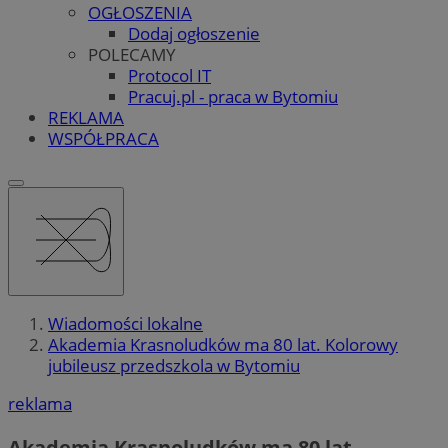
OGŁOSZENIA
Dodaj ogłoszenie
POLECAMY
Protocol IT
Pracuj.pl - praca w Bytomiu
REKLAMA
WSPÓŁPRACA
Wiadomości lokalne
Akademia Krasnoludków ma 80 lat. Kolorowy
jubileusz przedszkola w Bytomiu
reklama
Akademia Krasnoludków ma 80 lat.