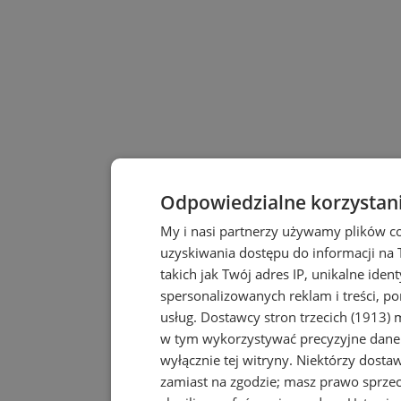
Odpowiedzialne korzystan
My i nasi partnerzy używamy plików c
uzyskiwania dostępu do informacji na
takich jak Twój adres IP, unikalne iden
spersonalizowanych reklam i treści, po
usług.
Dostawcy stron trzecich (1913)
m
w tym wykorzystywać precyzyjne dane 
wyłącznie tej witryny. Niektórzy dost
zamiast na zgodzie; masz prawo sprze