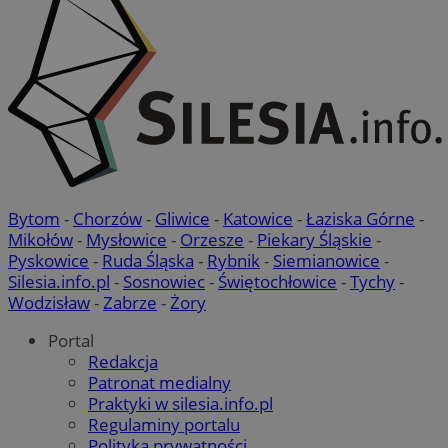
Bytom
-
Chorzów
-
Gliwice
-
Katowice
-
Łaziska Górne
-
Mikołów
-
Mysłowice
-
Orzesze
-
Piekary Śląskie
-
Pyskowice
-
Ruda Śląska
-
Rybnik
-
Siemianowice
-
Silesia.info.pl
-
Sosnowiec
-
Świętochłowice
-
Tychy
-
Wodzisław
-
Zabrze
-
Żory
Portal
Redakcja
Patronat medialny
Praktyki w silesia.info.pl
Regulaminy portalu
Polityka prywatności