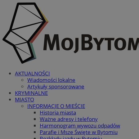
AKTUALNOŚCI
Wiadomości lokalne
Artykuły sponsorowane
KRYMINALNE
MIASTO
INFORMACJE O MIEŚCIE
Historia miasta
Ważne adresy i telefony
Harmonogram wywozu odpadów
Parafie i Msze Święte w Bytomiu
Rozkłady jazdy w Bytomiu