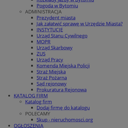
Pogoda w Bytomiu
ADMINISTRACJA
Prezydent miasta
Jak załatwić sprawę w Urzędzie Miasta?
INSTYTUCJE
Urząd Stanu Cywilnego
MOPR
Urząd Skarbowy
ZUS
Urząd Pracy
Komenda Miejska Policji
Straż Miejska
Straż Pożarna
Sąd rejonowy
Prokuratura Rejonowa
KATALOG FIRM
Katalog firm
Dodaj firmę do katalogu
POLECAMY
Skup - nieruchomosci.org
OGŁOSZENIA