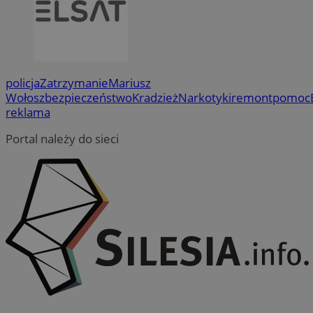
policja
Zatrzymanie
Mariusz
Wołosz
bezpieczeństwo
Kradzież
Narkotyki
remont
pomoc
reklama
Portal należy do sieci