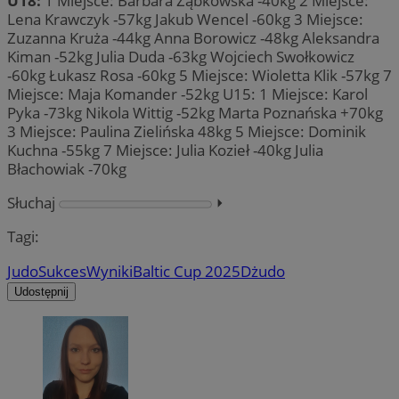
U18:
1 Miejsce: Barbara Ząbkowska -40kg 2 Miejsce:
Lena Krawczyk -57kg Jakub Wencel -60kg 3 Miejsce:
Zuzanna Kruża -44kg Anna Borowicz -48kg Aleksandra
Kiman -52kg Julia Duda -63kg Wojciech Swołkowicz
-60kg Łukasz Rosa -60kg 5 Miejsce: Wioletta Klik -57kg 7
Miejsce: Maja Komander -52kg U15: 1 Miejsce: Karol
Pyka -73kg Nikola Wittig -52kg Marta Poznańska +70kg
3 Miejsce: Paulina Zielińska 48kg 5 Miejsce: Dominik
Kuchna -55kg 7 Miejsce: Julia Kozieł -40kg Julia
Błachowiak -70kg
Słuchaj
⏵︎
Tagi:
Judo
Sukces
Wyniki
Baltic Cup 2025
Dżudo
Udostępnij