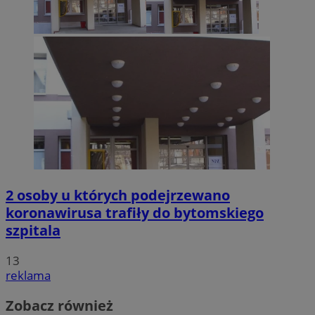
2 osoby u których podejrzewano
koronawirusa trafiły do bytomskiego
szpitala
13
reklama
Zobacz również