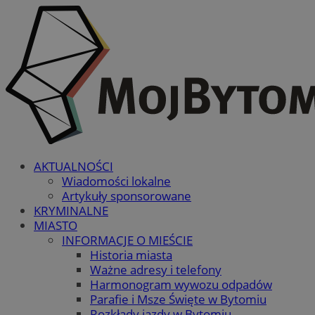
AKTUALNOŚCI
Wiadomości lokalne
Artykuły sponsorowane
KRYMINALNE
MIASTO
INFORMACJE O MIEŚCIE
Historia miasta
Ważne adresy i telefony
Harmonogram wywozu odpadów
Parafie i Msze Święte w Bytomiu
Rozkłady jazdy w Bytomiu