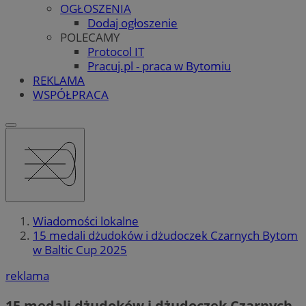
OGŁOSZENIA
Dodaj ogłoszenie
POLECAMY
Protocol IT
Pracuj.pl - praca w Bytomiu
REKLAMA
WSPÓŁPRACA
Wiadomości lokalne
15 medali dżudoków i dżudoczek Czarnych Bytom
w Baltic Cup 2025
reklama
15 medali dżudoków i dżudoczek Czarnych