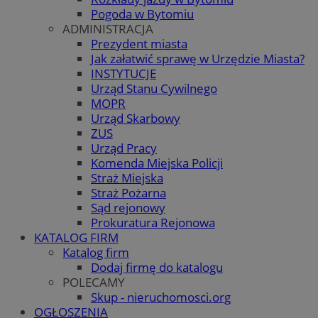
Pogoda w Bytomiu
ADMINISTRACJA
Prezydent miasta
Jak załatwić sprawę w Urzędzie Miasta?
INSTYTUCJE
Urząd Stanu Cywilnego
MOPR
Urząd Skarbowy
ZUS
Urząd Pracy
Komenda Miejska Policji
Straż Miejska
Straż Pożarna
Sąd rejonowy
Prokuratura Rejonowa
KATALOG FIRM
Katalog firm
Dodaj firmę do katalogu
POLECAMY
Skup - nieruchomosci.org
OGŁOSZENIA