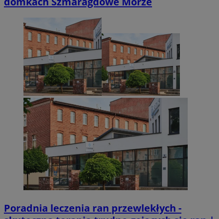
domkach Szmaragdowe Morze
Poradnia leczenia ran przewlekłych -