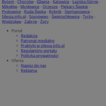
Bytom
-
Chorzów
-
Gliwice
-
Katowice
-
Łaziska Górne
-
Mikołów
-
Mysłowice
-
Orzesze
-
Piekary Śląskie
-
Pyskowice
-
Ruda Śląska
-
Rybnik
-
Siemianowice
-
Silesia.info.pl
-
Sosnowiec
-
Świętochłowice
-
Tychy
-
Wodzisław
-
Zabrze
-
Żory
Portal
Redakcja
Patronat medialny
Praktyki w silesia.info.pl
Regulaminy portalu
Polityka prywatności
Oferta
Napisz do nas
Reklama