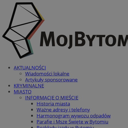
AKTUALNOŚCI
Wiadomości lokalne
Artykuły sponsorowane
KRYMINALNE
MIASTO
INFORMACJE O MIEŚCIE
Historia miasta
Ważne adresy i telefony
Harmonogram wywozu odpadów
Parafie i Msze Święte w Bytomiu
Rozkłady jazdy w Bytomiu