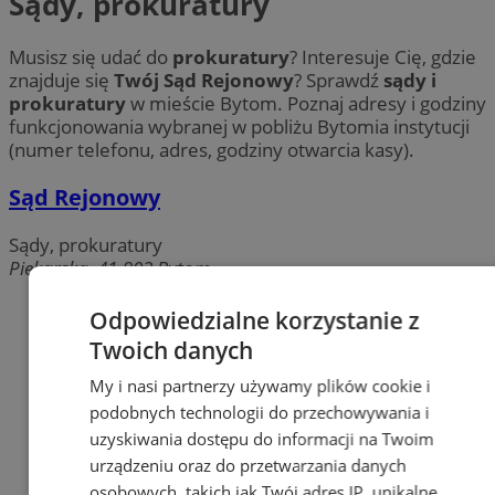
Sądy, prokuratury
Musisz się udać do
prokuratury
? Interesuje Cię, gdzie
znajduje się
Twój Sąd Rejonowy
? Sprawdź
sądy i
prokuratury
w mieście Bytom. Poznaj adresy i godziny
funkcjonowania wybranej w pobliżu Bytomia instytucji
(numer telefonu, adres, godziny otwarcia kasy).
Sąd Rejonowy
Sądy, prokuratury
Piekarska, 41-902 Bytom
Odpowiedzialne korzystanie z
Twoich danych
My i nasi partnerzy używamy plików cookie i
podobnych technologii do przechowywania i
uzyskiwania dostępu do informacji na Twoim
urządzeniu oraz do przetwarzania danych
osobowych, takich jak Twój adres IP, unikalne