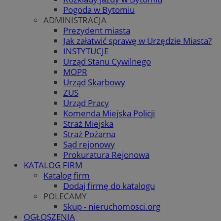
Pogoda w Bytomiu
ADMINISTRACJA
Prezydent miasta
Jak załatwić sprawę w Urzędzie Miasta?
INSTYTUCJE
Urząd Stanu Cywilnego
MOPR
Urząd Skarbowy
ZUS
Urząd Pracy
Komenda Miejska Policji
Straż Miejska
Straż Pożarna
Sąd rejonowy
Prokuratura Rejonowa
KATALOG FIRM
Katalog firm
Dodaj firmę do katalogu
POLECAMY
Skup - nieruchomosci.org
OGŁOSZENIA