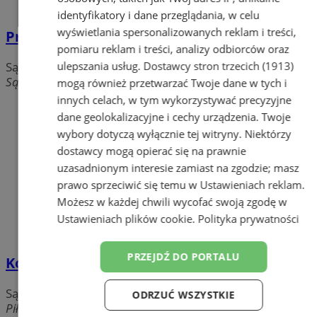
identyfikatory i dane przeglądania, w celu
wyświetlania spersonalizowanych reklam i treści,
Prokuratura Rejonowa
pomiaru reklam i treści, analizy odbiorców oraz
ulepszania usług.
Dostawcy stron trzecich (1913)
Sądy, prokuratury
Sądowa, 41-902 Bytom
mogą również przetwarzać Twoje dane w tych i
innych celach, w tym wykorzystywać precyzyjne
dane geolokalizacyjne i cechy urządzenia. Twoje
wybory dotyczą wyłącznie tej witryny. Niektórzy
dostawcy mogą opierać się na prawnie
uzasadnionym interesie zamiast na zgodzie; masz
prawo sprzeciwić się temu w
Ustawieniach reklam
.
Możesz w każdej chwili wycofać swoją zgodę w
Ustawieniach plików cookie
.
Polityka prywatności
PRZEJDŹ DO PORTALU
Komornik Sądowy przy Sądzie Rejonowym
Sądy, prokuratury
ODRZUĆ WSZYSTKIE
Piłsudskiego, 41-902 Bytom