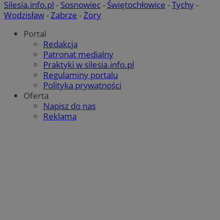
Silesia.info.pl
-
Sosnowiec
-
Świętochłowice
-
Tychy
-
Wodzisław
-
Zabrze
-
Żory
Google Privacy Policy
Portal
Redakcja
Patronat medialny
Praktyki w silesia.info.pl
Regulaminy portalu
Polityka prywatności
Oferta
Napisz do nas
Reklama
CookieScriptConsent
4 tygodnie 2 dni
CookieScript
mojbytom.pl