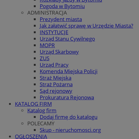
Pogoda w Bytomiu
ADMINISTRACJA
Prezydent miasta
Jak załatwić sprawę w Urzędzie Miasta?
INSTYTUCJE
Urząd Stanu Cywilnego
MOPR
Urząd Skarbowy
ZUS
Urząd Pracy
Komenda Miejska Policji
Straż Miejska
Straż Pożarna
Sąd rejonowy
Prokuratura Rejonowa
KATALOG FIRM
Katalog firm
Dodaj firmę do katalogu
POLECAMY
Skup - nieruchomosci.org
OGŁOSZENIA