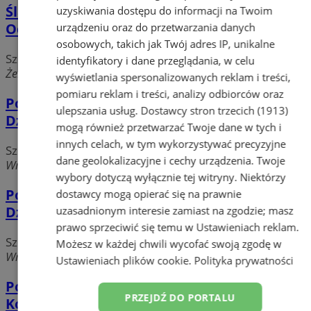
Śląska Akademia Medyczna - V Katedra i
uzyskiwania dostępu do informacji na Twoim
Oddział Kliniczny Chorób Wewnętrznych
urządzeniu oraz do przetwarzania danych
osobowych, takich jak Twój adres IP, unikalne
Szkoły wyższe, uniwersytety
identyfikatory i dane przeglądania, w celu
Żeromskiego 7, 41-902 Bytom
wyświetlania spersonalizowanych reklam i treści,
pomiaru reklam i treści, analizy odbiorców oraz
Politechnika Śląska - Wydział Transportu -
ulepszania usług.
Dostawcy stron trzecich (1913)
Dziekanat w Bytomiu
mogą również przetwarzać Twoje dane w tych i
innych celach, w tym wykorzystywać precyzyjne
Szkoły wyższe, uniwersytety
dane geolokalizacyjne i cechy urządzenia. Twoje
Wrocławska 120, 41-902 Bytom
wybory dotyczą wyłącznie tej witryny. Niektórzy
Politechnika Śląska - Wydział Transportu -
dostawcy mogą opierać się na prawnie
Dziekanat w Bytomiu
uzasadnionym interesie zamiast na zgodzie; masz
prawo sprzeciwić się temu w
Ustawieniach reklam
.
Szkoły wyższe, uniwersytety
Możesz w każdej chwili wycofać swoją zgodę w
Wrocławska 120, 41-902 Bytom
Ustawieniach plików cookie
.
Polityka prywatności
Polsko-Japońska Wyższa Szkoła Technik
PRZEJDŹ DO PORTALU
Komputerowych - Wydział Zamiejscowy