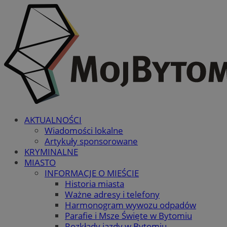
AKTUALNOŚCI
Wiadomości lokalne
Artykuły sponsorowane
KRYMINALNE
MIASTO
INFORMACJE O MIEŚCIE
Historia miasta
Ważne adresy i telefony
Harmonogram wywozu odpadów
Parafie i Msze Święte w Bytomiu
Rozkłady jazdy w Bytomiu