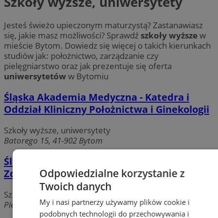
Szkoły wyższe, uniwersytety
Jesteś świeżo upieczonym maturzystą? Zastanawiasz
się, jakie masz możliwości? Sprawdź
szkoły wyższe
w
mieście Bytom. Dowiedz się więcej o takich kierunkach
studiów jak: położnictwo, zarządzanie czy
pielęgniarstwo oraz jak prezentuje się oferta
uniwersytetów
w Bytomiu
Śląska Akademia Medyczna - Katedra i
Oddział Kliniczny Położnictwa i Ginekologii
Szkoły wyższe, uniwersytety
Batorego 15, 41-902 Bytom
Śląska Akademia Medyczna Wydział
Odpowiedzialne korzystanie z
Zdrowia Publicznego
Twoich danych
Szkoły wyższe, uniwersytety
My i nasi partnerzy używamy plików cookie i
Piekarska 18, 41-902 Bytom
podobnych technologii do przechowywania i