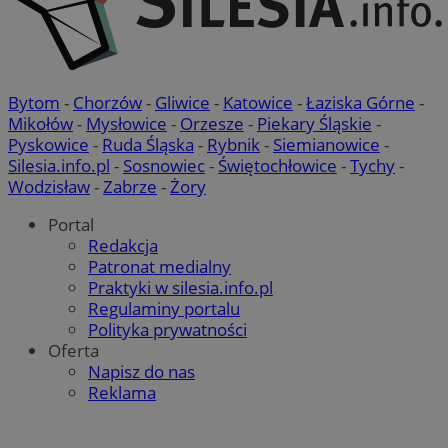
Provider
/
Okres
Nazwa
Domena
przechowywania
SessID
mojbytom.pl
1 rok
Bytom
-
Chorzów
-
Gliwice
-
Katowice
-
Łaziska Górne
-
Mikołów
-
Mysłowice
-
Orzesze
-
Piekary Śląskie
-
QeSessID
mojbytom.pl
1 rok
Pyskowice
-
Ruda Śląska
-
Rybnik
-
Siemianowice
-
Silesia.info.pl
-
Sosnowiec
-
Świętochłowice
-
Tychy
-
Wodzisław
-
Zabrze
-
Żory
MvSessID
mojbytom.pl
1 rok
Portal
Redakcja
Patronat medialny
VISITOR_PRIVACY_METADATA
5 miesięcy 4
YouTube
Praktyki w silesia.info.pl
tygodnie
.youtube.com
Regulaminy portalu
Polityka prywatności
Oferta
Napisz do nas
Reklama