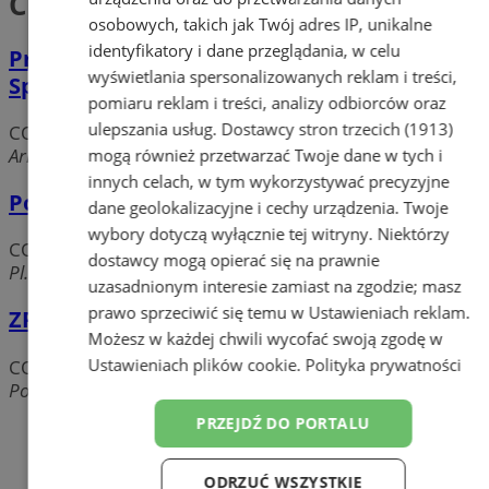
CO, WOD-KAN
osobowych, takich jak Twój adres IP, unikalne
identyfikatory i dane przeglądania, w celu
Przedsiębiorstwo Wodociągów i Kanalizacji
wyświetlania spersonalizowanych reklam i treści,
Sp. z o.o.
pomiaru reklam i treści, analizy odbiorców oraz
ulepszania usług.
Dostawcy stron trzecich (1913)
CO, WOD-KAN
Arki Bożka, 41-902 Bytom
mogą również przetwarzać Twoje dane w tych i
innych celach, w tym wykorzystywać precyzyjne
Pogotowie wodno-kanalizacyjne
dane geolokalizacyjne i cechy urządzenia. Twoje
wybory dotyczą wyłącznie tej witryny. Niektórzy
CO, WOD-KAN
dostawcy mogą opierać się na prawnie
Pl. Tadeusza Kościuszki, 41-902 Bytom
uzasadnionym interesie zamiast na zgodzie; masz
prawo sprzeciwić się temu w
Ustawieniach reklam
.
ZP-B Harvex
Możesz w każdej chwili wycofać swoją zgodę w
Ustawieniach plików cookie
.
Polityka prywatności
CO, WOD-KAN
Podhalańska, 41-902 Bytom
PRZEJDŹ DO PORTALU
Dodaj firmę
Pozostałe firmy w kategorii
ODRZUĆ WSZYSTKIE