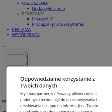
OGŁOSZENIA
Dodaj ogłoszenie
POLECAMY
Protocol IT
Pracuj.pl - praca w Bytomiu
REKLAMA
WSPÓŁPRACA
Odpowiedzialne korzystanie z
Katalog firm
Twoich danych
Dom i Budownictwo
CO, WOD-KAN
My i nasi partnerzy używamy plików cookie i
podobnych technologii do przechowywania i
reklama
uzyskiwania dostępu do informacji na Twoim
urządzeniu oraz do przetwarzania danych