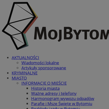
AKTUALNOŚCI
Wiadomości lokalne
Artykuły sponsorowane
KRYMINALNE
MIASTO
INFORMACJE O MIEŚCIE
Historia miasta
Ważne adresy i telefony
Harmonogram wywozu odpadów
Parafie i Msze Święte w Bytomiu
Rozkłady jazdy w Bytomiu