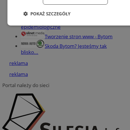
reklama
POKAŻ SZCZEGÓŁY
Orzeczenie sanitarno-
Niezbędne
Wydajność
Targetowanie
epidemiologiczne
Tworzenie stron www - Bytom
Skoda Bytom? Jesteśmy tak
Funkcjonalność
Niesklasyfikowane
blisko...
reklama
reklama
Portal należy do sieci
Niezbędne
Wydajność
Targetowanie
Funkcjonalność
Niesklasyfikowane
Niezbędne pliki cookie umożliwiają korzystanie z
podstawowych funkcji strony internetowej, takich jak
logowanie użytkownika i zarządzanie kontem. Bez niezbędnych
plików cookie nie można prawidłowo korzystać ze strony
internetowej.