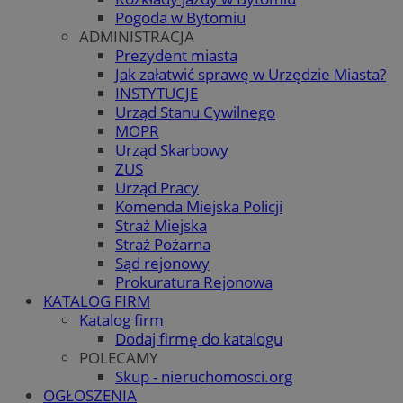
Pogoda w Bytomiu
ADMINISTRACJA
Prezydent miasta
Jak załatwić sprawę w Urzędzie Miasta?
INSTYTUCJE
Urząd Stanu Cywilnego
MOPR
Urząd Skarbowy
ZUS
Urząd Pracy
Komenda Miejska Policji
Straż Miejska
Straż Pożarna
Sąd rejonowy
Prokuratura Rejonowa
KATALOG FIRM
Katalog firm
Dodaj firmę do katalogu
POLECAMY
Skup - nieruchomosci.org
OGŁOSZENIA