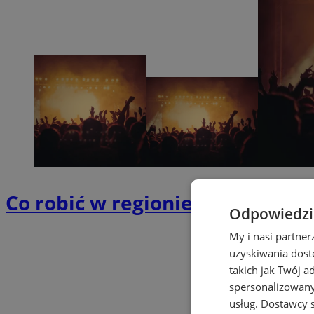
Co robić w regionie 23–29 maja
Odpowiedzia
My i nasi partne
uzyskiwania dost
takich jak Twój a
spersonalizowanyc
usług.
Dostawcy s