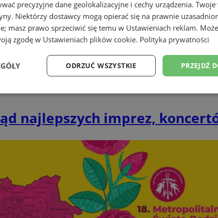
wać precyzyjne dane geolokalizacyjne i cechy urządzenia. Twoje
tryny. Niektórzy dostawcy mogą opierać się na prawnie uzasadnio
ie; masz prawo sprzeciwić się temu w
Ustawieniach reklam
. Może
woją zgodę w
Ustawieniach plików cookie
.
Polityka prywatności
EGÓŁY
ODRZUĆ WSZYSTKIE
PRZEJDŹ 
Wydajność
Targetowanie
Funkcjonalność
Ni
ąd najlepszych imprez, koncertó
ezbędne
Wydajność
Targetowanie
Funkcjonalność
Niesklasyfikow
ie umożliwiają korzystanie z podstawowych funkcji strony internetowej, takich jak log
Bez niezbędnych plików cookie nie można prawidłowo korzystać ze strony internetowe
Provider
/
Okres
Opis
Domena
przechowywania