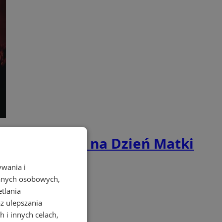
oraz atrakcje na Dzień Matki
ywania i
danych osobowych,
etlania
az ulepszania
 i innych celach,