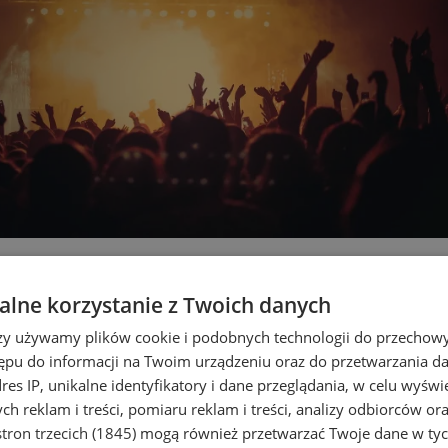
? Najlepsze koncerty, spektakle 
lne korzystanie z Twoich danych
rzy używamy plików cookie i podobnych technologii do przechow
ępu do informacji na Twoim urządzeniu oraz do przetwarzania 
dres IP, unikalne identyfikatory i dane przeglądania, w celu wyświ
h reklam i treści, pomiaru reklam i treści, analizy odbiorców or
tron trzecich (1845)
mogą również przetwarzać Twoje dane w tych