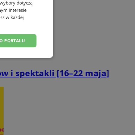
 wybory dotyczą
nym interesie
sz w każdej
DO PORTALU
esklasyfikowane
w i spektakli [16–22 maja]
ane
owanie użytkownika i
j.