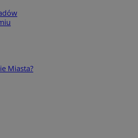
adów
omiu
ie Miasta?