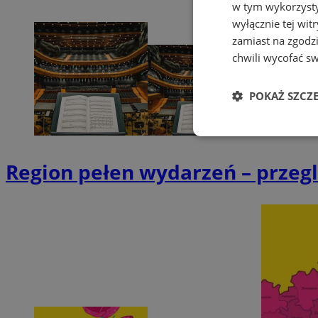
w tym wykorzysty
wyłącznie tej wi
zamiast na zgodz
chwili wycofać s
POKAŻ SZCZ
Niezbędne
Region pełen wydarzeń – przegl
Ni
Niezbędne pliki cook
zarządzanie kontem. 
Nazwa