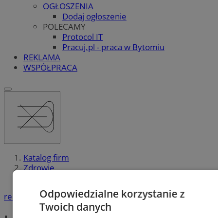
OGŁOSZENIA
Dodaj ogłoszenie
POLECAMY
Protocol IT
Pracuj.pl - praca w Bytomiu
REKLAMA
WSPÓŁPRACA
Katalog firm
Zdrowie
Laboratoria medyczne
Odpowiedzialne korzystanie z
reklama
Twoich danych