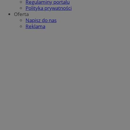
Regulaminy portalu
Polityka prywatności
Oferta
Napisz do nas
Reklama
Google Privacy Policy
CookieScriptConsent
4 tygodnie 2 dni
CookieScript
mojbytom.pl