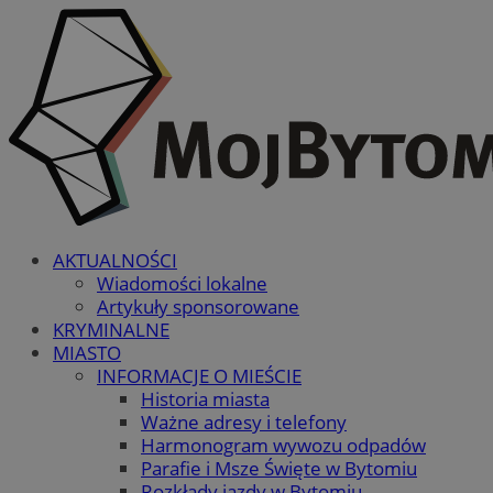
AKTUALNOŚCI
Wiadomości lokalne
Artykuły sponsorowane
KRYMINALNE
MIASTO
INFORMACJE O MIEŚCIE
Historia miasta
Ważne adresy i telefony
Harmonogram wywozu odpadów
Parafie i Msze Święte w Bytomiu
Rozkłady jazdy w Bytomiu