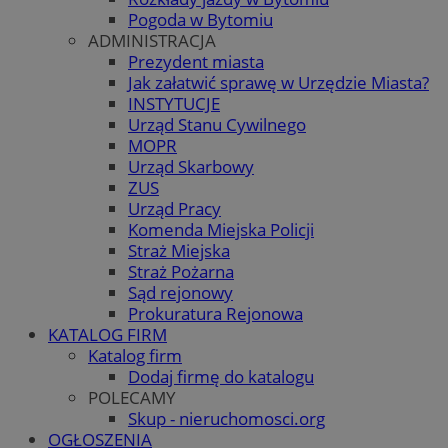
Pogoda w Bytomiu
ADMINISTRACJA
Prezydent miasta
Jak załatwić sprawę w Urzędzie Miasta?
INSTYTUCJE
Urząd Stanu Cywilnego
MOPR
Urząd Skarbowy
ZUS
Urząd Pracy
Komenda Miejska Policji
Straż Miejska
Straż Pożarna
Sąd rejonowy
Prokuratura Rejonowa
KATALOG FIRM
Katalog firm
Dodaj firmę do katalogu
POLECAMY
Skup - nieruchomosci.org
OGŁOSZENIA