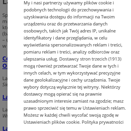
Laboratoria medyczne
My i nasi partnerzy używamy plików cookie i
podobnych technologii do przechowywania i
Sprawdź profesjonalne
laboratoria medyczne
w
uzyskiwania dostępu do informacji na Twoim
mieście Bytom. Znajdź punkt pobrań w Bytomiu, w
urządzeniu oraz do przetwarzania danych
którym wykonasz kompleksowe badania i testy
osobowych, takich jak Twój adres IP, unikalne
(badanie krwi, moczu). Pamiętaj – zdrowie to podstawa
identyfikatory i dane przeglądania, w celu
– umów się na badania do
laboratorium medycznego
wyświetlania spersonalizowanych reklam i treści,
w okolicy Bytomia już dziś.
pomiaru reklam i treści, analizy odbiorców oraz
Centrum Laboratoryjno-Produkcyjne Labor
ulepszania usług.
Dostawcy stron trzecich (1913)
Orzeł Biały Sp. z o.o.
mogą również przetwarzać Twoje dane w tych i
innych celach, w tym wykorzystywać precyzyjne
Laboratoria medyczne
dane geolokalizacyjne i cechy urządzenia. Twoje
Siemianowicka 98, 41-902 Bytom
wybory dotyczą wyłącznie tej witryny. Niektórzy
dostawcy mogą opierać się na prawnie
Laboratorium Analityczne Demeter
uzasadnionym interesie zamiast na zgodzie; masz
prawo sprzeciwić się temu w
Ustawieniach reklam
.
Laboratoria medyczne
Możesz w każdej chwili wycofać swoją zgodę w
Wrocławska 122, 41-902 Bytom
Ustawieniach plików cookie
.
Polityka prywatności
Laboratorium Analityczne