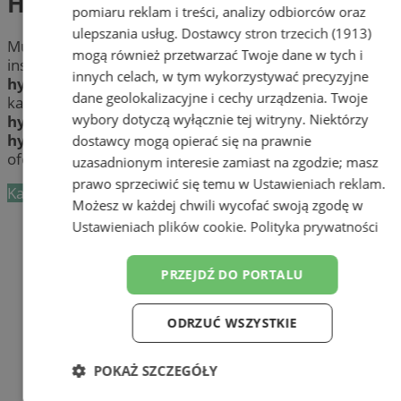
Hydraulicy
pomiaru reklam i treści, analizy odbiorców oraz
ulepszania usług.
Dostawcy stron trzecich (1913)
Musisz zamontować wodomierze? Masz problem z
mogą również przetwarzać Twoje dane w tych i
instalacją wodno-kanalizacyjną? Sprawdź fachowych
innych celach, w tym wykorzystywać precyzyjne
hydraulików
w Bytomiu. Udrażnianie rur, czyszczenie
dane geolokalizacyjne i cechy urządzenia. Twoje
kanalizacji, montaż instalacji i pozostałe
usługi
wybory dotyczą wyłącznie tej witryny. Niektórzy
hydrauliczne
wykonają dla Ciebie profesjonalni
hydraulicy
z Bytomia i okolic. Wybierz najlepszą
dostawcy mogą opierać się na prawnie
ofertę!
uzasadnionym interesie zamiast na zgodzie; masz
prawo sprzeciwić się temu w
Ustawieniach reklam
.
Kategoria nie zawiera żadnych prezentacji firm.
Możesz w każdej chwili wycofać swoją zgodę w
Dodaj firmę
Ustawieniach plików cookie
.
Polityka prywatności
Pozostałe firmy w kategorii
PRZEJDŹ DO PORTALU
reklama
ODRZUĆ WSZYSTKIE
Orzeczenie sanitarno-
epidemiologiczne
POKAŻ SZCZEGÓŁY
Tworzenie stron www - Bytom