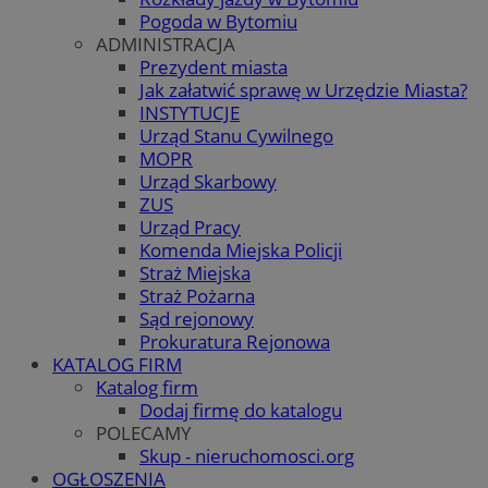
Pogoda w Bytomiu
ADMINISTRACJA
Prezydent miasta
Jak załatwić sprawę w Urzędzie Miasta?
INSTYTUCJE
Urząd Stanu Cywilnego
MOPR
Urząd Skarbowy
ZUS
Urząd Pracy
Komenda Miejska Policji
Straż Miejska
Straż Pożarna
Sąd rejonowy
Prokuratura Rejonowa
KATALOG FIRM
Katalog firm
Dodaj firmę do katalogu
POLECAMY
Skup - nieruchomosci.org
OGŁOSZENIA