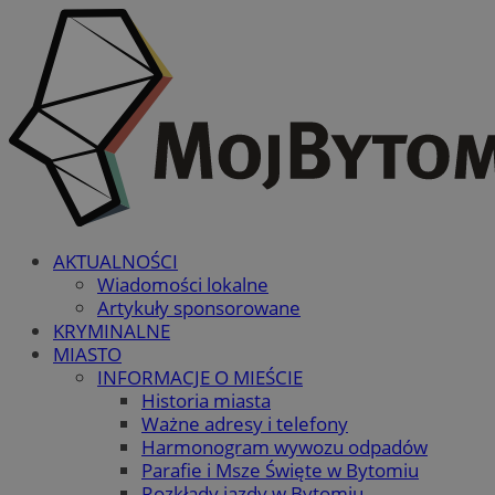
AKTUALNOŚCI
Wiadomości lokalne
Artykuły sponsorowane
KRYMINALNE
MIASTO
INFORMACJE O MIEŚCIE
Historia miasta
Ważne adresy i telefony
Harmonogram wywozu odpadów
Parafie i Msze Święte w Bytomiu
Rozkłady jazdy w Bytomiu