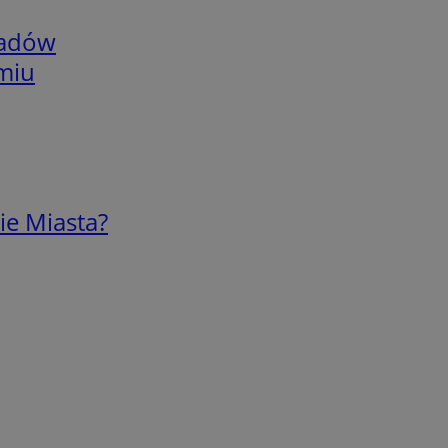
adów
omiu
ie Miasta?