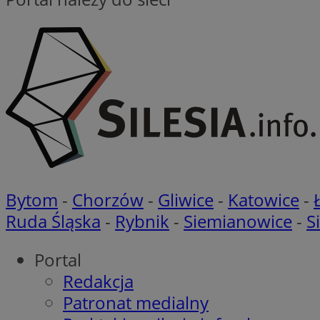
__Secure-YNID
_clsk
openstat_frdle466
VISITOR_INFO1_LIV
ustat_7ievw06x3dw
WMF-Uniq
ustat_gid
openstat_gid
MUID
OAID
MR
Bytom
-
Chorzów
-
Gliwice
-
Katowice
-
YSC
Ruda Śląska
-
Rybnik
-
Siemianowice
-
S
_ga_NMTLDBQYTE
SRM_B
Portal
Redakcja
_fbp
Patronat medialny