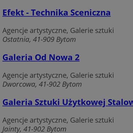
Niezbędne pliki cook
Efekt - Technika Sceniczna
zarządzanie kontem. 
Nazwa
Agencje artystyczne, Galerie sztuki
SessID
Ostatnia, 41-909 Bytom
QeSessID
MvSessID
Galeria Od Nowa 2
VISITOR_PRIVACY_
Agencje artystyczne, Galerie sztuki
Dworcowa, 41-902 Bytom
CookieScriptConse
Galeria Sztuki Użytkowej Stalo
Agencje artystyczne, Galerie sztuki
Jainty, 41-902 Bytom
Nazwa