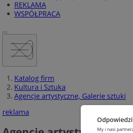
REKLAMA
WSPÓŁPRACA
Katalog firm
Kultura i Sztuka
Agencje artystyczne, Galerie sztuki
reklama
Odpowiedzia
Agencje artystyczne, Gal
My i nasi partne