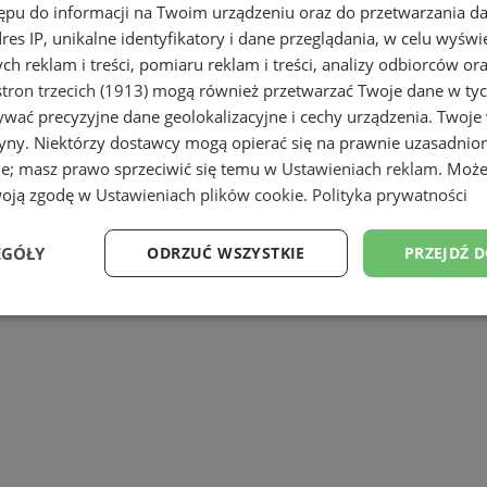
ępu do informacji na Twoim urządzeniu oraz do przetwarzania 
dres IP, unikalne identyfikatory i dane przeglądania, w celu wyświ
owadzisz
galerię sztuki
i marzy Ci się pr
h reklam i treści, pomiaru reklam i treści, analizy odbiorców or
tron trzecich (1913)
mogą również przetwarzać Twoje dane w tych
mogą Ci zorganizować niezapomniane wyd
wać precyzyjne dane geolokalizacyjne i cechy urządzenia. Twoje
mpreza kulturalna.
Dowiedz się więcej 
tryny. Niektórzy dostawcy mogą opierać się na prawnie uzasadnio
!
ie; masz prawo sprzeciwić się temu w
Ustawieniach reklam
. Może
woją zgodę w
Ustawieniach plików cookie
.
Polityka prywatności
zesnej
EGÓŁY
ODRZUĆ WSZYSTKIE
PRZEJDŹ 
Wydajność
Targetowanie
Funkcjonalność
Ni
ezbędne
Wydajność
Targetowanie
Funkcjonalność
Niesklasyfikow