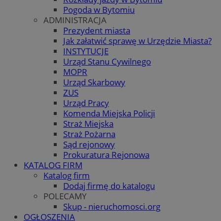
Pogoda w Bytomiu
ADMINISTRACJA
Prezydent miasta
Jak załatwić sprawę w Urzędzie Miasta?
INSTYTUCJE
Urząd Stanu Cywilnego
MOPR
Urząd Skarbowy
ZUS
Urząd Pracy
Komenda Miejska Policji
Straż Miejska
Straż Pożarna
Sąd rejonowy
Prokuratura Rejonowa
KATALOG FIRM
Katalog firm
Dodaj firmę do katalogu
POLECAMY
Skup - nieruchomosci.org
OGŁOSZENIA