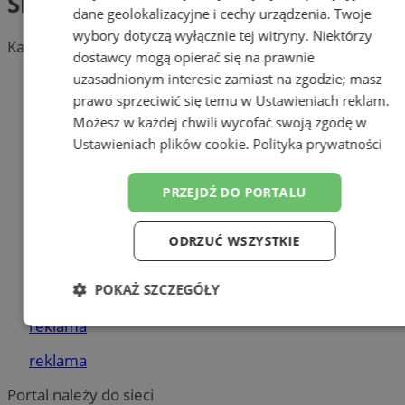
Sklepy papiernicze
dane geolokalizacyjne i cechy urządzenia. Twoje
wybory dotyczą wyłącznie tej witryny. Niektórzy
Kategoria nie zawiera żadnych prezentacji firm.
dostawcy mogą opierać się na prawnie
uzasadnionym interesie zamiast na zgodzie; masz
Dodaj firmę
prawo sprzeciwić się temu w
Ustawieniach reklam
.
Pozostałe firmy w kategorii
Możesz w każdej chwili wycofać swoją zgodę w
Ustawieniach plików cookie
.
Polityka prywatności
reklama
Orzeczenie sanitarno-
PRZEJDŹ DO PORTALU
epidemiologiczne
Tworzenie stron www - Bytom
ODRZUĆ WSZYSTKIE
Skoda Bytom? Jesteśmy tak
POKAŻ SZCZEGÓŁY
blisko...
reklama
Niezbędne
Wydajność
Targetowanie
reklama
Portal należy do sieci
Funkcjonalność
Niesklasyfikowane