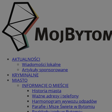
AKTUALNOŚCI
Wiadomości lokalne
Artykuły sponsorowane
KRYMINALNE
MIASTO
INFORMACJE O MIEŚCIE
Historia miasta
Ważne adresy i telefony
Harmonogram wywozu odpadów
Parafie i Msze Święte w Bytomiu
Rozkłady jazdy w Bytomiu