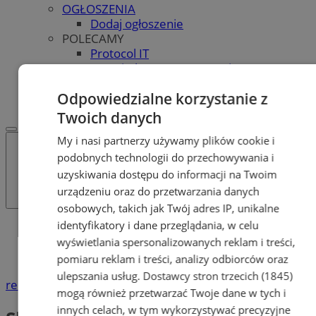
OGŁOSZENIA
Dodaj ogłoszenie
POLECAMY
Protocol IT
Pracuj.pl - praca w Bytomiu
REKLAMA
Odpowiedzialne korzystanie z
WSPÓŁPRACA
Twoich danych
My i nasi partnerzy używamy plików cookie i
podobnych technologii do przechowywania i
uzyskiwania dostępu do informacji na Twoim
urządzeniu oraz do przetwarzania danych
osobowych, takich jak Twój adres IP, unikalne
identyfikatory i dane przeglądania, w celu
Katalog firm
wyświetlania spersonalizowanych reklam i treści,
Handel
Sklepy papiernicze
pomiaru reklam i treści, analizy odbiorców oraz
ulepszania usług.
Dostawcy stron trzecich (1845)
reklama
mogą również przetwarzać Twoje dane w tych i
innych celach, w tym wykorzystywać precyzyjne