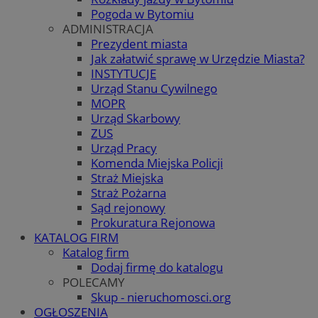
Pogoda w Bytomiu
ADMINISTRACJA
Prezydent miasta
Jak załatwić sprawę w Urzędzie Miasta?
INSTYTUCJE
Urząd Stanu Cywilnego
MOPR
Urząd Skarbowy
ZUS
Urząd Pracy
Komenda Miejska Policji
Straż Miejska
Straż Pożarna
Sąd rejonowy
Prokuratura Rejonowa
KATALOG FIRM
Katalog firm
Dodaj firmę do katalogu
POLECAMY
Skup - nieruchomosci.org
OGŁOSZENIA