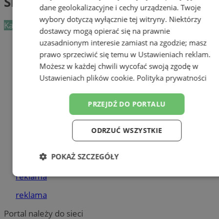
Sklepy monopolowe
dane geolokalizacyjne i cechy urządzenia. Twoje
wybory dotyczą wyłącznie tej witryny. Niektórzy
Kategoria nie zawiera żadnych prezentacji firm.
dostawcy mogą opierać się na prawnie
uzasadnionym interesie zamiast na zgodzie; masz
Dodaj firmę
prawo sprzeciwić się temu w
Ustawieniach reklam
.
Pozostałe firmy w kategorii
Możesz w każdej chwili wycofać swoją zgodę w
Ustawieniach plików cookie
.
Polityka prywatności
reklama
Orzeczenie sanitarno-
PRZEJDŹ DO PORTALU
epidemiologiczne
Tworzenie stron www - Bytom
ODRZUĆ WSZYSTKIE
Skoda Bytom? Jesteśmy tak
POKAŻ SZCZEGÓŁY
blisko...
reklama
Niezbędne
Wydajność
Targetowanie
reklama
Portal należy do sieci
Funkcjonalność
Niesklasyfikowane