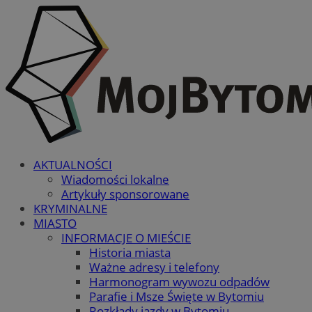
AKTUALNOŚCI
Wiadomości lokalne
Artykuły sponsorowane
KRYMINALNE
MIASTO
INFORMACJE O MIEŚCIE
Historia miasta
Ważne adresy i telefony
Harmonogram wywozu odpadów
Parafie i Msze Święte w Bytomiu
Rozkłady jazdy w Bytomiu