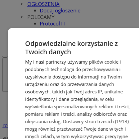
OGŁOSZENIA
Dodaj ogłoszenie
POLECAMY
Protocol IT
Pracuj.pl - praca w Bytomiu
REKLAMA
Odpowiedzialne korzystanie z
WSPÓŁPRACA
Twoich danych
My i nasi partnerzy używamy plików cookie i
podobnych technologii do przechowywania i
uzyskiwania dostępu do informacji na Twoim
urządzeniu oraz do przetwarzania danych
osobowych, takich jak Twój adres IP, unikalne
identyfikatory i dane przeglądania, w celu
Katalog firm
wyświetlania spersonalizowanych reklam i treści,
Handel
Sklepy monopolowe
pomiaru reklam i treści, analizy odbiorców oraz
ulepszania usług.
Dostawcy stron trzecich (1913)
reklama
mogą również przetwarzać Twoje dane w tych i
innych celach, w tym wykorzystywać precyzyjne